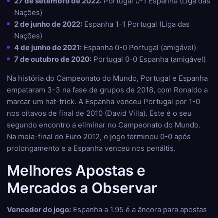
27 de setembro de 2022:
Portugal 0-1 Espanha (Liga das
Nações)
2 de junho de 2022:
Espanha 1-1 Portugal (Liga das
Nações)
4 de junho de 2021:
Espanha 0-0 Portugal (amigável)
7 de outubro de 2020:
Portugal 0-0 Espanha (amigável)
Na história do Campeonato do Mundo, Portugal e Espanha
empataram 3-3 na fase de grupos de 2018, com Ronaldo a
marcar um hat-trick. A Espanha venceu Portugal por 1-0
nos oitavos de final de 2010 (David Villa). Este é o seu
segundo encontro a eliminar no Campeonato do Mundo.
Na meia-final do Euro 2012, o jogo terminou 0-0 após
prolongamento e a Espanha venceu nos penáltis.
Melhores Apostas e
Mercados a Observar
Vencedor do jogo:
Espanha a 1.95 é a âncora para apostas