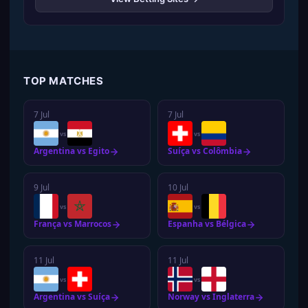
TOP MATCHES
7 Jul
7 Jul
vs
vs
Argentina vs Egito
Suíça vs Colômbia
9 Jul
10 Jul
vs
vs
França vs Marrocos
Espanha vs Bélgica
11 Jul
11 Jul
vs
vs
Argentina vs Suíça
Norway vs Inglaterra