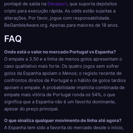
pontapé de saída na
Dexsport
, que suporta depósitos
cripto para execução rápida. As odds estão sujeitas a
alterações. Por favor, jogue com responsabilidade.
BeGambleAware.org. Apenas para maiores de 18 anos.
FAQ
Onde está o valor no mercado Portugal vs Espanha?
O empate a 3.50 e a linha de menos golos apresentam o
caso qualitativo mais forte. Os quatro jogos sem sofrer
golos da Espanha apoiam o Menos; o registo recente de
confrontos diretos de Portugal e o hábito de golos tardios
apoiam o empate. A probabilidade implícita combinada de
empate mais vitória de Portugal ronda os 54%, o que
significa que a Espanha não é um favorito dominante,
apesar do preço principal.
O que sinaliza qualquer movimento de linha até agora?
A Espanha tem sido a favorita do mercado desde o início,