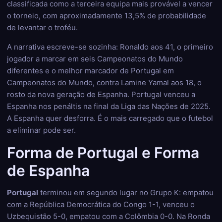
classificada como a terceira equipa mais provável a vencer
o torneio, com aproximadamente 13,5% de probabilidade
de levantar o troféu.
A narrativa escreve-se sozinha: Ronaldo aos 41, o primeiro
jogador a marcar em seis Campeonatos do Mundo
diferentes e o melhor marcador de Portugal em
Campeonatos do Mundo, contra Lamine Yamal aos 18, o
rosto da nova geração de Espanha. Portugal venceu a
Espanha nos penáltis na final da Liga das Nações de 2025.
A Espanha quer desforra. É o mais carregado que o futebol
a eliminar pode ser.
Forma de Portugal e Forma
de Espanha
Portugal
terminou em segundo lugar no Grupo K: empatou
com a República Democrática do Congo 1-1, venceu o
Uzbequistão 5-0, empatou com a Colômbia 0-0. Na Ronda