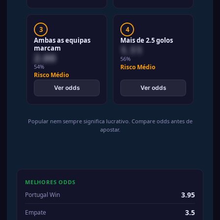
3
4
Ambas as equipas
Mais de 2.5 golos
1.11
marcam
2.00
56%
54%
Risco Médio
Risco Médio
Ver odds
Ver odds
Popular nem sempre significa lucrativo. Compare odds antes de
apostar.
MELHORES ODDS
3.95
Portugal Win
3.5
Empate