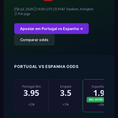
6 Jul, 2026
14:00 (UTC)
AT&T Stadium, Arlington
Pré-jogo
Apostar em Portugal vs Espanha →
Comparar odds
PORTUGAL VS ESPANHA ODDS
Portugal Win
Empate
Espanha Win
3.95
3.5
1.95
MELHORES ODDS
+2%
+1%
+3%