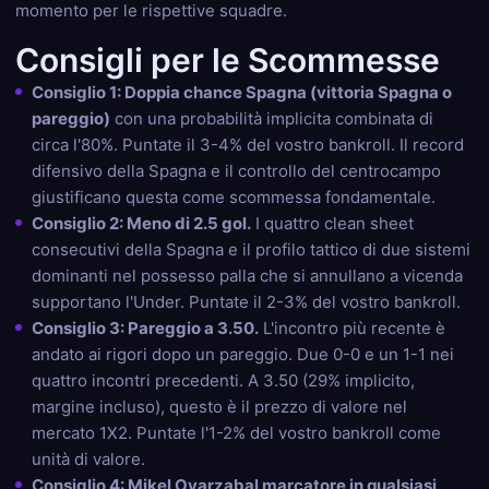
momento per le rispettive squadre.
Consigli per le Scommesse
Consiglio 1: Doppia chance Spagna (vittoria Spagna o
pareggio)
con una probabilità implicita combinata di
circa l'80%. Puntate il 3-4% del vostro bankroll. Il record
difensivo della Spagna e il controllo del centrocampo
giustificano questa come scommessa fondamentale.
Consiglio 2: Meno di 2.5 gol.
I quattro clean sheet
consecutivi della Spagna e il profilo tattico di due sistemi
dominanti nel possesso palla che si annullano a vicenda
supportano l'Under. Puntate il 2-3% del vostro bankroll.
Consiglio 3: Pareggio a 3.50.
L'incontro più recente è
andato ai rigori dopo un pareggio. Due 0-0 e un 1-1 nei
quattro incontri precedenti. A 3.50 (29% implicito,
margine incluso), questo è il prezzo di valore nel
mercato 1X2. Puntate l'1-2% del vostro bankroll come
unità di valore.
Consiglio 4: Mikel Oyarzabal marcatore in qualsiasi