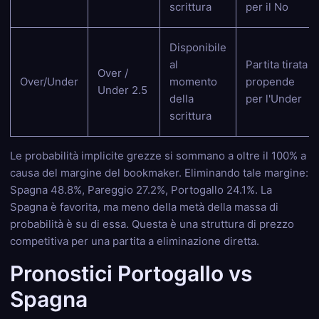
scrittura
per il No
Disponibile
al
Partita tirata
Over /
Over/Under
momento
propende
Under 2.5
della
per l'Under
scrittura
Le probabilità implicite grezze si sommano a oltre il 100% a
causa del margine del bookmaker. Eliminando tale margine:
Spagna 48.8%, Pareggio 27.2%, Portogallo 24.1%. La
Spagna è favorita, ma meno della metà della massa di
probabilità è su di essa. Questa è una struttura di prezzo
competitiva per una partita a eliminazione diretta.
Pronostici Portogallo vs
Spagna