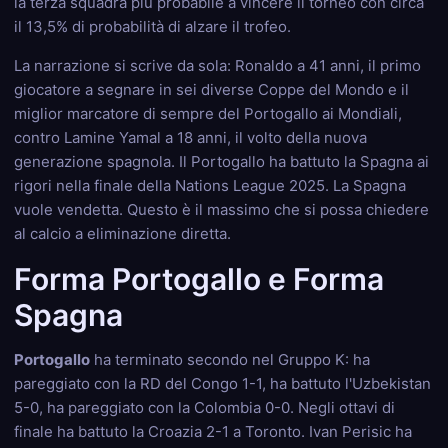
la terza squadra più probabile a vincere il torneo con circa
il 13,5% di probabilità di alzare il trofeo.
La narrazione si scrive da sola: Ronaldo a 41 anni, il primo
giocatore a segnare in sei diverse Coppe del Mondo e il
miglior marcatore di sempre del Portogallo ai Mondiali,
contro Lamine Yamal a 18 anni, il volto della nuova
generazione spagnola. Il Portogallo ha battuto la Spagna ai
rigori nella finale della Nations League 2025. La Spagna
vuole vendetta. Questo è il massimo che si possa chiedere
al calcio a eliminazione diretta.
Forma Portogallo e Forma
Spagna
Portogallo
ha terminato secondo nel Gruppo K: ha
pareggiato con la RD del Congo 1-1, ha battuto l'Uzbekistan
5-0, ha pareggiato con la Colombia 0-0. Negli ottavi di
finale ha battuto la Croazia 2-1 a Toronto. Ivan Perisic ha