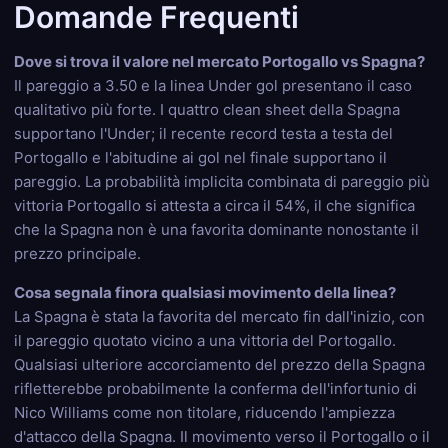
Domande Frequenti
Dove si trova il valore nel mercato Portogallo vs Spagna?
Il pareggio a 3.50 e la linea Under gol presentano il caso
qualitativo più forte. I quattro clean sheet della Spagna
supportano l'Under; il recente record testa a testa del
Portogallo e l'abitudine ai gol nel finale supportano il
pareggio. La probabilità implicita combinata di pareggio più
vittoria Portogallo si attesta a circa il 54%, il che significa
che la Spagna non è una favorita dominante nonostante il
prezzo principale.
Cosa segnala finora qualsiasi movimento della linea?
La Spagna è stata la favorita del mercato fin dall'inizio, con
il pareggio quotato vicino a una vittoria del Portogallo.
Qualsiasi ulteriore accorciamento del prezzo della Spagna
rifletterebbe probabilmente la conferma dell'infortunio di
Nico Williams come non titolare, riducendo l'ampiezza
d'attacco della Spagna. Il movimento verso il Portogallo o il