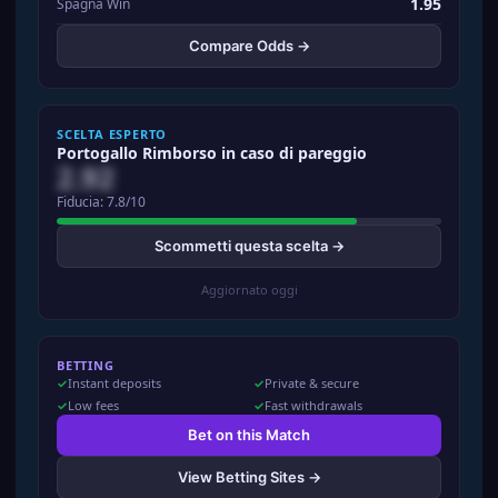
1.95
Spagna Win
Compare Odds →
SCELTA ESPERTO
Portogallo Rimborso in caso di pareggio
2.92
Fiducia: 7.8/10
Scommetti questa scelta →
Aggiornato oggi
BETTING
Instant deposits
Private & secure
Low fees
Fast withdrawals
Bet on this Match
View Betting Sites →