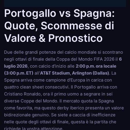
Portogallo vs Spagna:
Quote, Scommesse di
Valore & Pronostico
Due delle grandi potenze del calcio mondiale si scontrano
negli ottavi di finale della Coppa del Mondo FIFA 2026 il
6
luglio 2026
, con calcio d'inizio alle
2:00 p.m. ora locale
(3:00 p.m. ET)
all'
AT&T Stadium, Arlington (Dallas)
. La
Spagna arriva come campione d'Europa in carica con
quattro clean sheet consecutivi. Il Portogallo arriva con
Cristiano Ronaldo, ora il primo uomo a segnare in sei
diverse Coppe del Mondo. Il mercato quota la Spagna
come favorita, ma questo derby iberico presenta un valore
bidirezionale genuino. Se siete a caccia di inefficienze
nelle quote degli ottavi di finale, questa è la partita che
richiede la vostra attenzione.