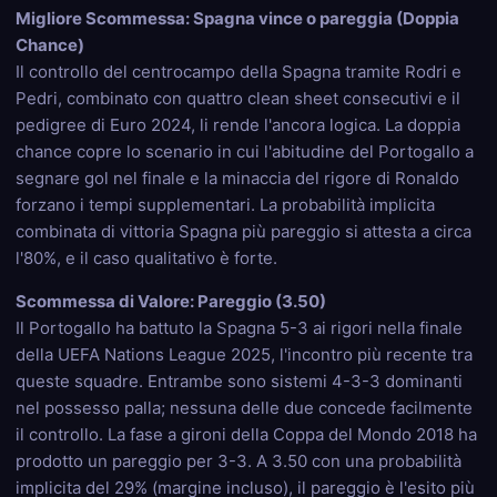
Migliore Scommessa: Spagna vince o pareggia (Doppia
Chance)
Il controllo del centrocampo della Spagna tramite Rodri e
Pedri, combinato con quattro clean sheet consecutivi e il
pedigree di Euro 2024, li rende l'ancora logica. La doppia
chance copre lo scenario in cui l'abitudine del Portogallo a
segnare gol nel finale e la minaccia del rigore di Ronaldo
forzano i tempi supplementari. La probabilità implicita
combinata di vittoria Spagna più pareggio si attesta a circa
l'80%, e il caso qualitativo è forte.
Scommessa di Valore: Pareggio (3.50)
Il Portogallo ha battuto la Spagna 5-3 ai rigori nella finale
della UEFA Nations League 2025, l'incontro più recente tra
queste squadre. Entrambe sono sistemi 4-3-3 dominanti
nel possesso palla; nessuna delle due concede facilmente
il controllo. La fase a gironi della Coppa del Mondo 2018 ha
prodotto un pareggio per 3-3. A 3.50 con una probabilità
implicita del 29% (margine incluso), il pareggio è l'esito più