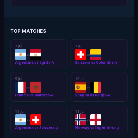
TOP MATCHES
7 Jul
7 Jul
vs
vs
Argentina vs Egitto
Svizzera vs Colombia
9 Jul
10 Jul
vs
vs
Francia vs Marocco
Spagna vs Belgio
11 Jul
11 Jul
vs
vs
Argentina vs Svizzera
Norway vs Inghilterra