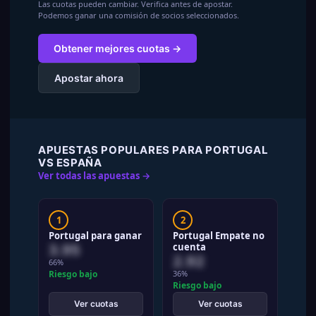
Las cuotas pueden cambiar. Verifica antes de apostar.
Podemos ganar una comisión de socios seleccionados.
Obtener mejores cuotas →
Apostar ahora
APUESTAS POPULARES PARA PORTUGAL
VS ESPAÑA
Ver todas las apuestas →
1
2
Portugal para ganar
Portugal Empate no
3.95
cuenta
2.92
66%
Riesgo bajo
36%
Riesgo bajo
Ver cuotas
Ver cuotas