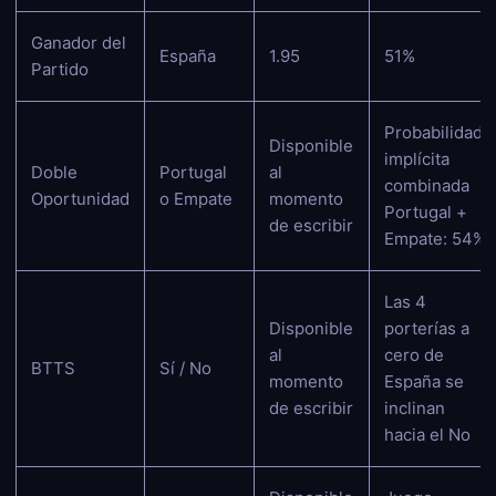
Ganador del
España
1.95
51%
Partido
Probabilidad
Disponible
implícita
Doble
Portugal
al
combinada
Oportunidad
o Empate
momento
Portugal +
de escribir
Empate: 54%
Las 4
Disponible
porterías a
al
cero de
BTTS
Sí / No
momento
España se
de escribir
inclinan
hacia el No