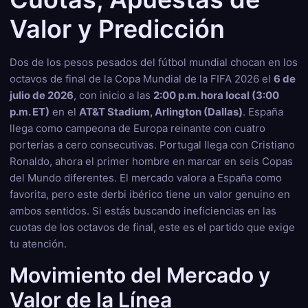
Valor y Predicción
Dos de los pesos pesados del fútbol mundial chocan en los
octavos de final de la Copa Mundial de la FIFA 2026 el
6 de
julio de 2026
, con inicio a las
2:00 p.m. hora local (3:00
p.m. ET)
en el
AT&T Stadium, Arlington (Dallas)
. España
llega como campeona de Europa reinante con cuatro
porterías a cero consecutivas. Portugal llega con Cristiano
Ronaldo, ahora el primer hombre en marcar en seis Copas
del Mundo diferentes. El mercado valora a España como
favorita, pero este derbi ibérico tiene un valor genuino en
ambos sentidos. Si estás buscando ineficiencias en las
cuotas de los octavos de final, este es el partido que exige
tu atención.
Movimiento del Mercado y
Valor de la Línea