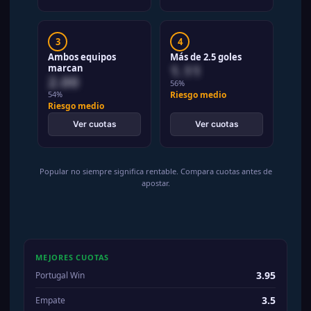
3
4
Ambos equipos
Más de 2.5 goles
1.11
marcan
2.00
56%
54%
Riesgo medio
Riesgo medio
Ver cuotas
Ver cuotas
Popular no siempre significa rentable. Compara cuotas antes de
apostar.
MEJORES CUOTAS
3.95
Portugal Win
3.5
Empate