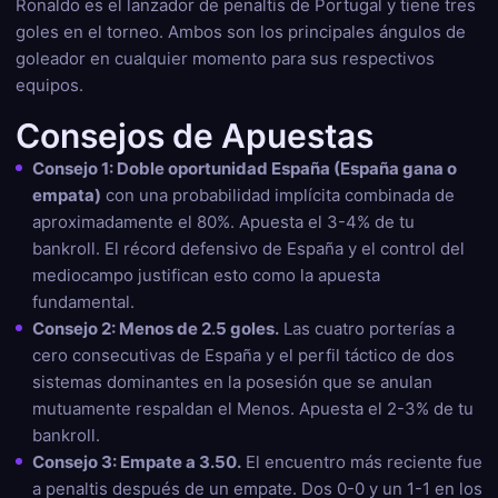
Ronaldo es el lanzador de penaltis de Portugal y tiene tres
goles en el torneo. Ambos son los principales ángulos de
goleador en cualquier momento para sus respectivos
equipos.
Consejos de Apuestas
Consejo 1: Doble oportunidad España (España gana o
empata)
con una probabilidad implícita combinada de
aproximadamente el 80%. Apuesta el 3-4% de tu
bankroll. El récord defensivo de España y el control del
mediocampo justifican esto como la apuesta
fundamental.
Consejo 2: Menos de 2.5 goles.
Las cuatro porterías a
cero consecutivas de España y el perfil táctico de dos
sistemas dominantes en la posesión que se anulan
mutuamente respaldan el Menos. Apuesta el 2-3% de tu
bankroll.
Consejo 3: Empate a 3.50.
El encuentro más reciente fue
a penaltis después de un empate. Dos 0-0 y un 1-1 en los