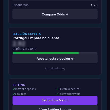
1.95
España Win
Compare Odds →
ELECCIÓN EXPERTA
Portugal Empate no cuenta
2.92
Confianza: 7.8/10
Apostar esta elección →
Actualizado hoy
BETTING
Instant deposits
Private & secure
Low fees
Fast withdrawals
Bet on this Match
View Betting Sites →