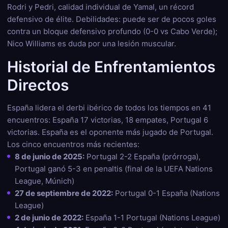
Rodri y Pedri, calidad individual de Yamal, un récord
defensivo de élite. Debilidades: puede ser de pocos goles
contra un bloque defensivo profundo (0-0 vs Cabo Verde);
Nico Williams es duda por una lesión muscular.
Historial de Enfrentamientos
Directos
España lidera el derbi ibérico de todos los tiempos en 41
encuentros: España 17 victorias, 18 empates, Portugal 6
victorias. España es el oponente más jugado de Portugal.
Los cinco encuentros más recientes:
8 de junio de 2025:
Portugal 2-2 España (prórroga),
Portugal ganó 5-3 en penaltis (final de la UEFA Nations
League, Múnich)
27 de septiembre de 2022:
Portugal 0-1 España (Nations
League)
2 de junio de 2022:
España 1-1 Portugal (Nations League)