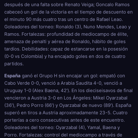
después de una falta sobre Renato Veiga; Goncalo Ramos
cabeceó un gol de la victoria en el tiempo de descuento en
el minuto 90 más cuatro tras un centro de Rafael Leao.
Goleadores del torneo: Ronaldo (3), Nuno Mendes, Leao y
Ramos. Fortalezas: profundidad de mediocampo de élite,
amenaza de penalti y aérea de Ronaldo, hábito de goles
tardíos. Debilidades: capaz de estancarse en la posesión
(0-0 vs Colombia) y ha encajado goles en dos de cuatro
partidos.
España
ganó el Grupo H sin encajar un gol: empató con
Cabo Verde 0-0, venció a Arabia Saudita 4-0, venció a
Uruguay 1-0 (Alex Baena, 42'). En los dieciseisavos de final
vencieron a Austria 3-0 en Los Ángeles: Mikel Oyarzabal
(36'), Pedro Porro (66') y Oyarzabal de nuevo (89'). España
superó en tiros a Austria aproximadamente 23-5. Cuatro
porterías a cero consecutivas antes de este encuentro.
Goleadores del torneo: Oyarzabal (4), Yamal, Baena y
Porro. Fortalezas: control del mediocampo a través de