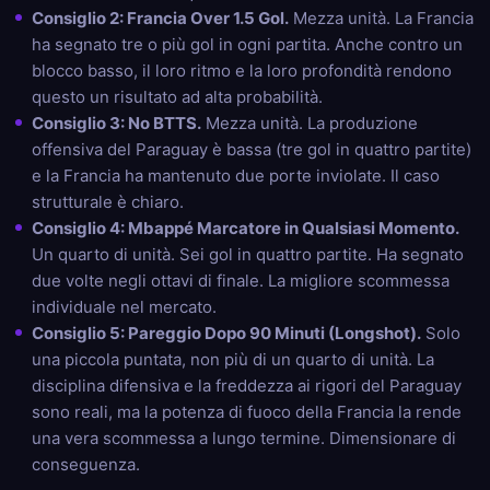
Consiglio 2: Francia Over 1.5 Gol.
Mezza unità. La Francia
ha segnato tre o più gol in ogni partita. Anche contro un
blocco basso, il loro ritmo e la loro profondità rendono
questo un risultato ad alta probabilità.
Consiglio 3: No BTTS.
Mezza unità. La produzione
offensiva del Paraguay è bassa (tre gol in quattro partite)
e la Francia ha mantenuto due porte inviolate. Il caso
strutturale è chiaro.
Consiglio 4: Mbappé Marcatore in Qualsiasi Momento.
Un quarto di unità. Sei gol in quattro partite. Ha segnato
due volte negli ottavi di finale. La migliore scommessa
individuale nel mercato.
Consiglio 5: Pareggio Dopo 90 Minuti (Longshot).
Solo
una piccola puntata, non più di un quarto di unità. La
disciplina difensiva e la freddezza ai rigori del Paraguay
sono reali, ma la potenza di fuoco della Francia la rende
una vera scommessa a lungo termine. Dimensionare di
conseguenza.