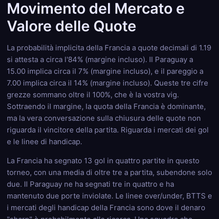
Movimento del Mercato e
Valore delle Quote
La probabilità implicita della Francia a quote decimali di 1.19
si attesta a circa l'84% (margine incluso). Il Paraguay a
15.00 implica circa il 7% (margine incluso), e il pareggio a
7.00 implica circa il 14% (margine incluso). Queste tre cifre
grezze sommano oltre il 100%, che è la vostra vig.
Sottraendo il margine, la quota della Francia è dominante,
ma la vera conversazione sulla chiusura delle quote non
riguarda il vincitore della partita. Riguarda i mercati dei gol
e le linee di handicap.
La Francia ha segnato 13 gol in quattro partite in questo
torneo, con una media di oltre tre a partita, subendone solo
due. Il Paraguay ne ha segnati tre in quattro e ha
mantenuto due porte inviolate. Le linee over/under, BTTS e
i mercati degli handicap della Francia sono dove il denaro