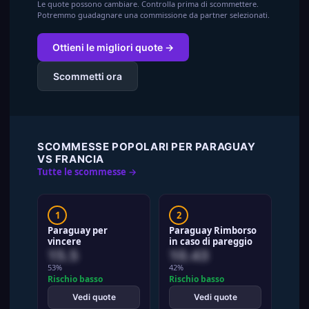
Le quote possono cambiare. Controlla prima di scommettere.
Potremmo guadagnare una commissione da partner selezionati.
Ottieni le migliori quote →
Scommetti ora
SCOMMESSE POPOLARI PER PARAGUAY
VS FRANCIA
Tutte le scommesse →
1
2
Paraguay per
Paraguay Rimborso
vincere
in caso di pareggio
15.5
10.43
53%
42%
Rischio basso
Rischio basso
Vedi quote
Vedi quote