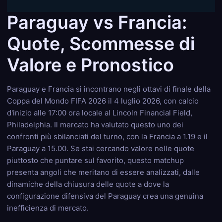
Paraguay vs Francia:
Quote, Scommesse di
Valore e Pronostico
Paraguay e Francia si incontrano negli ottavi di finale della
Coppa del Mondo FIFA 2026 il 4 luglio 2026, con calcio
d'inizio alle 17:00 ora locale al Lincoln Financial Field,
Philadelphia. Il mercato ha valutato questo uno dei
confronti più sbilanciati del turno, con la Francia a 1.19 e il
Paraguay a 15.00. Se stai cercando valore nelle quote
piuttosto che puntare sul favorito, questo matchup
presenta angoli che meritano di essere analizzati, dalle
dinamiche della chiusura delle quote a dove la
configurazione difensiva del Paraguay crea una genuina
inefficienza di mercato.