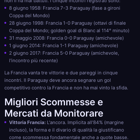
non li ha mai battuti. I cinque incontri registrati sono:
8 giugno 1958: Francia 7-3 Paraguay (fase a gironi
Coppa del Mondo)
28 giugno 1998: Francia 1-0 Paraguay (ottavi di finale
Coppa del Mondo; golden goal di Blanc al 114° minuto)
31 maggio 2008: Francia 0-0 Paraguay (amichevole)
1 giugno 2014: Francia 1-1 Paraguay (amichevole)
2 giugno 2017: Francia 5-0 Paraguay (amichevole,
l'incontro più recente)
La Francia vanta tre vittorie e due pareggi in cinque
incontri. Il Paraguay deve ancora segnare un gol
competitivo contro la Francia e non ha mai vinto la sfida.
Migliori Scommesse e
Mercati da Monitorare
Vittoria Francia:
L'ancora. Implicita all'84% (margine
incluso), la forma e il divario di qualità la giustificano
come scommessa fondamentale anche a quote basse.