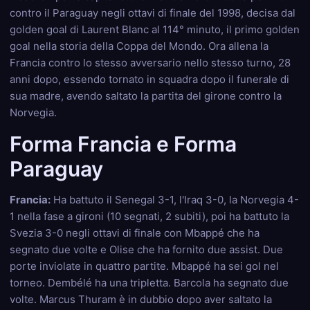
contro il Paraguay negli ottavi di finale del 1998, decisa dal
golden goal di Laurent Blanc al 114° minuto, il primo golden
goal nella storia della Coppa del Mondo. Ora allena la
Francia contro lo stesso avversario nello stesso turno, 28
anni dopo, essendo tornato in squadra dopo il funerale di
sua madre, avendo saltato la partita del girone contro la
Norvegia.
Forma Francia e Forma
Paraguay
Francia:
Ha battuto il Senegal 3-1, l'Iraq 3-0, la Norvegia 4-
1 nella fase a gironi (10 segnati, 2 subiti), poi ha battuto la
Svezia 3-0 negli ottavi di finale con Mbappé che ha
segnato due volte e Olise che ha fornito due assist. Due
porte inviolate in quattro partite. Mbappé ha sei gol nel
torneo. Dembélé ha una tripletta. Barcola ha segnato due
volte. Marcus Thuram è in dubbio dopo aver saltato la