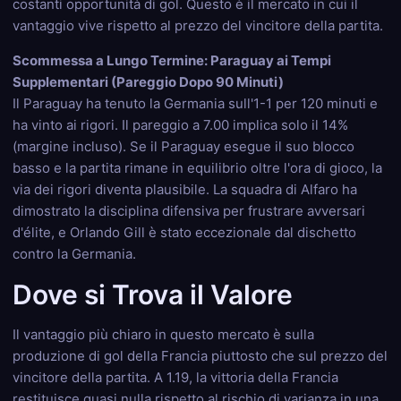
costanti opportunità di gol. Questo è il mercato in cui il
vantaggio vive rispetto al prezzo del vincitore della partita.
Scommessa a Lungo Termine: Paraguay ai Tempi
Supplementari (Pareggio Dopo 90 Minuti)
Il Paraguay ha tenuto la Germania sull'1-1 per 120 minuti e
ha vinto ai rigori. Il pareggio a 7.00 implica solo il 14%
(margine incluso). Se il Paraguay esegue il suo blocco
basso e la partita rimane in equilibrio oltre l'ora di gioco, la
via dei rigori diventa plausibile. La squadra di Alfaro ha
dimostrato la disciplina difensiva per frustrare avversari
d'élite, e Orlando Gill è stato eccezionale dal dischetto
contro la Germania.
Dove si Trova il Valore
Il vantaggio più chiaro in questo mercato è sulla
produzione di gol della Francia piuttosto che sul prezzo del
vincitore della partita. A 1.19, la vittoria della Francia
restituisce quasi nulla rispetto al rischio di varianza in una