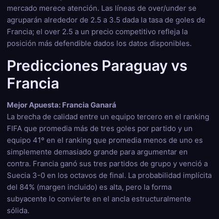
mercado merece atención. Las líneas de over/under se
agruparán alrededor de 2.5 a 3.5 dada la tasa de goles de
Francia; el over 2.5 a un precio competitivo refleja la
posición más defendible dados los datos disponibles.
Predicciones Paraguay vs
Francia
Mejor Apuesta: Francia Ganará
La brecha de calidad entre un equipo tercero en el ranking
FIFA que promedia más de tres goles por partido y un
equipo 41º en el ranking que promedia menos de uno es
simplemente demasiado grande para argumentar en
contra. Francia ganó sus tres partidos de grupo y venció a
Suecia 3-0 en los octavos de final. La probabilidad implícita
del 84% (margen incluido) es alta, pero la forma
subyacente lo convierte en el ancla estructuralmente
sólida.