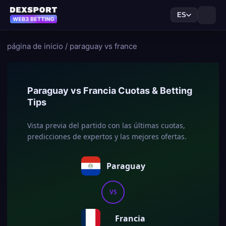
ES
página de inicio
/
paraguay vs france
Paraguay vs Francia Cuotas & Betting
Tips
Vista previa del partido con las últimas cuotas,
predicciones de expertos y las mejores ofertas.
Paraguay
VS
Francia