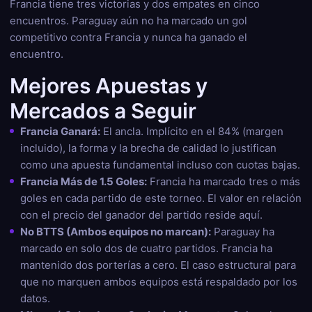
Francia tiene tres victorias y dos empates en cinco
encuentros. Paraguay aún no ha marcado un gol
competitivo contra Francia y nunca ha ganado el
encuentro.
Mejores Apuestas y
Mercados a Seguir
Francia Ganará:
El ancla. Implícito en el 84% (margen
incluido), la forma y la brecha de calidad lo justifican
como una apuesta fundamental incluso con cuotas bajas.
Francia Más de 1.5 Goles:
Francia ha marcado tres o más
goles en cada partido de este torneo. El valor en relación
con el precio del ganador del partido reside aquí.
No BTTS (Ambos equipos no marcan):
Paraguay ha
marcado en solo dos de cuatro partidos. Francia ha
mantenido dos porterías a cero. El caso estructural para
que no marquen ambos equipos está respaldado por los
datos.