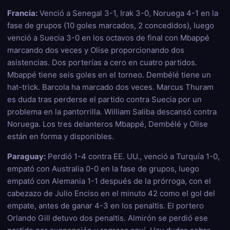
Francia:
Venció a Senegal 3-1, Irak 3-0, Noruega 4-1 en la
fase de grupos (10 goles marcados, 2 concedidos), luego
venció a Suecia 3-0 en los octavos de final con Mbappé
marcando dos veces y Olise proporcionando dos
asistencias. Dos porterías a cero en cuatro partidos.
Mbappé tiene seis goles en el torneo. Dembélé tiene un
hat-trick. Barcola ha marcado dos veces. Marcus Thuram
es duda tras perderse el partido contra Suecia por un
problema en la pantorrilla. William Saliba descansó contra
Noruega. Los tres delanteros Mbappé, Dembélé y Olise
están en forma y disponibles.
Paraguay:
Perdió 1-4 contra EE. UU., venció a Turquía 1-0,
empató con Australia 0-0 en la fase de grupos, luego
empató con Alemania 1-1 después de la prórroga, con el
cabezazo de Julio Enciso en el minuto 42 como el gol del
empate, antes de ganar 4-3 en los penaltis. El portero
Orlando Gill detuvo dos penaltis. Almirón se perdió ese