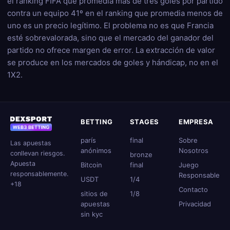
el ranking FIFA que promedia más de tres goles por partido
contra un equipo 41º en el ranking que promedia menos de
uno es un precio legítimo. El problema no es que Francia
esté sobrevalorada, sino que el mercado del ganador del
partido no ofrece margen de error. La extracción de valor
se produce en los mercados de goles y hándicap, no en el
1X2.
BETTING
STAGES
EMPRESA
parís
final
Sobre
Las apuestas
anónimos
Nosotros
conllevan riesgos.
bronze
Apuesta
Bitcoin
final
Juego
responsablemente.
Responsable
USDT
1/4
+18
Contacto
sitios de
1/8
apuestas
Privacidad
sin kyc