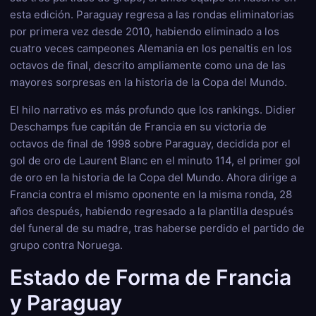
esta edición. Paraguay regresa a las rondas eliminatorias
por primera vez desde 2010, habiendo eliminado a los
cuatro veces campeones Alemania en los penaltis en los
octavos de final, descrito ampliamente como una de las
mayores sorpresas en la historia de la Copa del Mundo.
El hilo narrativo es más profundo que los rankings. Didier
Deschamps fue capitán de Francia en su victoria de
octavos de final de 1998 sobre Paraguay, decidida por el
gol de oro de Laurent Blanc en el minuto 114, el primer gol
de oro en la historia de la Copa del Mundo. Ahora dirige a
Francia contra el mismo oponente en la misma ronda, 28
años después, habiendo regresado a la plantilla después
del funeral de su madre, tras haberse perdido el partido de
grupo contra Noruega.
Estado de Forma de Francia
y Paraguay