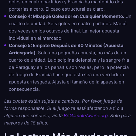
goles en cuatro partidos) y Francia ha mantenido dos
porterías a cero. El caso estructural es claro.
Consejo 4: Mbappé Goleador en Cualquier Momento.
Un
cuarto de unidad. Seis goles en cuatro partidos. Marcó
dos veces en los octavos de final. La mejor apuesta
individual en el mercado.
Consejo 5: Empate Después de 90 Minutos (Apuesta
Arriesgada).
Solo una pequeña apuesta, no más de un
cuarto de unidad. La disciplina defensiva y la sangre fría
de Paraguay en los penaltis son reales, pero la potencia
de fuego de Francia hace que esta sea una verdadera
apuesta arriesgada. Ajusta el tamaño de la apuesta en
consecuencia.
Las cuotas están sujetas a cambios. Por favor, juega de
forma responsable. Si el juego te está afectando a ti o a
alguien que conoces, visita
BeGambleAware.org
. Solo para
mayores de 18 años.