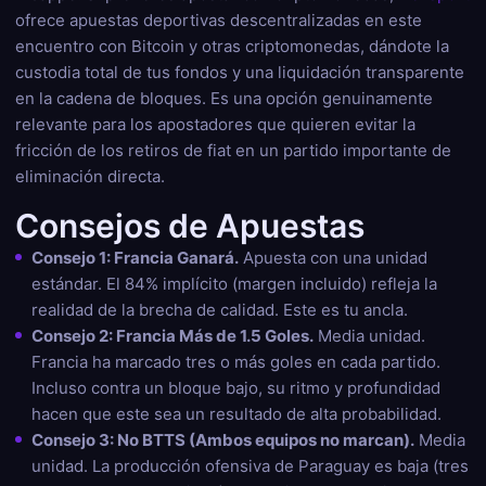
ofrece apuestas deportivas descentralizadas en este
encuentro con Bitcoin y otras criptomonedas, dándote la
custodia total de tus fondos y una liquidación transparente
en la cadena de bloques. Es una opción genuinamente
relevante para los apostadores que quieren evitar la
fricción de los retiros de fiat en un partido importante de
eliminación directa.
Consejos de Apuestas
Consejo 1: Francia Ganará.
Apuesta con una unidad
estándar. El 84% implícito (margen incluido) refleja la
realidad de la brecha de calidad. Este es tu ancla.
Consejo 2: Francia Más de 1.5 Goles.
Media unidad.
Francia ha marcado tres o más goles en cada partido.
Incluso contra un bloque bajo, su ritmo y profundidad
hacen que este sea un resultado de alta probabilidad.
Consejo 3: No BTTS (Ambos equipos no marcan).
Media
unidad. La producción ofensiva de Paraguay es baja (tres