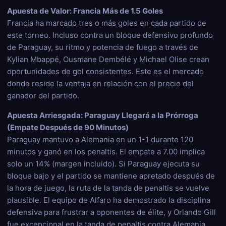
Apuesta de Valor: Francia Más de 1.5 Goles
Francia ha marcado tres o más goles en cada partido de
este torneo. Incluso contra un bloque defensivo profundo
de Paraguay, su ritmo y potencia de fuego a través de
Kylian Mbappé, Ousmane Dembélé y Michael Olise crean
oportunidades de gol consistentes. Este es el mercado
donde reside la ventaja en relación con el precio del
ganador del partido.
Apuesta Arriesgada: Paraguay Llegará a la Prórroga
(Empate Después de 90 Minutos)
Paraguay mantuvo a Alemania en un 1-1 durante 120
minutos y ganó en los penaltis. El empate a 7.00 implica
solo un 14% (margen incluido). Si Paraguay ejecuta su
bloque bajo y el partido se mantiene apretado después de
la hora de juego, la ruta de la tanda de penaltis se vuelve
plausible. El equipo de Alfaro ha demostrado la disciplina
defensiva para frustrar a oponentes de élite, y Orlando Gill
fue excepcional en la tanda de penaltis contra Alemania.