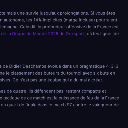
ecte mais une survie jusqu'aux prolongations. Si vous êtes
on autonome, les 14% implicites (marge incluse) pourraient
lemagne. Cela dit, la profondeur offensive de la France est
 de la Coupe du Monde 2026 de Dexsport
, où les lignes de
uipe de Didier Deschamps évolue dans un pragmatique 4-3-3
ène le classement des buteurs du tournoi avec six buts en
sives. Ce n'est pas une équipe qui a du mal à créer.
nes de quatre. Ils défendent bas, restent compacts et
re tactique de ce match est la puissance de feu de la France
e en quart de finale dans le match 97 contre le vainqueur de