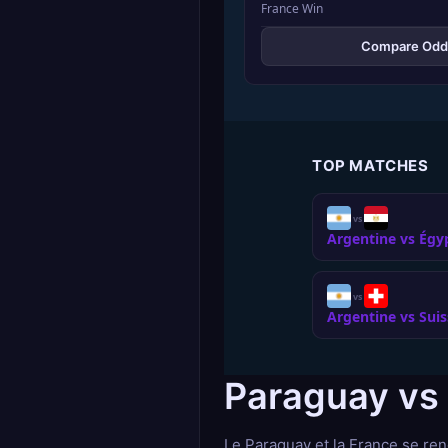
France Win
Compare Odd
TOP MATCHES
vs
Argentine vs Égy
vs
Argentine vs Suis
Paraguay vs 
Le Paraguay et la France se ren