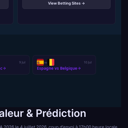
View Betting Sites →
9 Jul
10 Jul
vs
oc
Espagne vs Belgique
aleur & Prédiction
 2026 le 4 juillet 2026, coup d'envoi à 17h00 heure locale