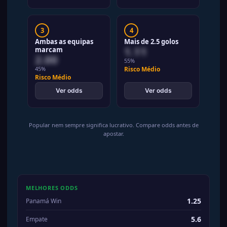
3
4
Ambas as equipas
Mais de 2.5 golos
1.11
marcam
2.00
55%
45%
Risco Médio
Risco Médio
Ver odds
Ver odds
Popular nem sempre significa lucrativo. Compare odds antes de
apostar.
MELHORES ODDS
1.25
Panamá Win
5.6
Empate