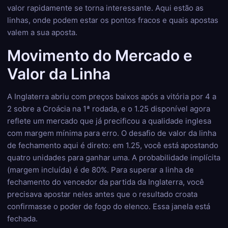
valor rapidamente se torna interessante. Aqui estão as
linhas, onde podem estar os pontos fracos e quais apostas
valem a sua aposta.
Movimento do Mercado e
Valor da Linha
A Inglaterra abriu com preços baixos após a vitória por 4 a
2 sobre a Croácia na 1ª rodada, e o 1.25 disponível agora
reflete um mercado que já precificou a qualidade inglesa
com margem mínima para erro. O desafio de valor da linha
de fechamento aqui é direto: em 1.25, você está apostando
quatro unidades para ganhar uma. A probabilidade implícita
(margem incluída) é de 80%. Para superar a linha de
fechamento do vencedor da partida da Inglaterra, você
precisava apostar neles antes que o resultado croata
confirmasse o poder de fogo do elenco. Essa janela está
fechada.