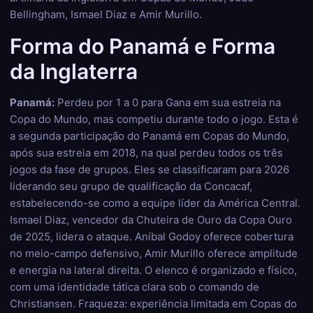
Bellingham, Ismael Diaz e Amir Murillo.
Forma do Panamá e Forma
da Inglaterra
Panamá:
Perdeu por 1 a 0 para Gana em sua estreia na
Copa do Mundo, mas competiu durante todo o jogo. Esta é
a segunda participação do Panamá em Copas do Mundo,
após sua estreia em 2018, na qual perdeu todos os três
jogos da fase de grupos. Eles se classificaram para 2026
liderando seu grupo de qualificação da Concacaf,
estabelecendo-se como a equipe líder da América Central.
Ismael Diaz, vencedor da Chuteira de Ouro da Copa Ouro
de 2025, lidera o ataque. Aníbal Godoy oferece cobertura
no meio-campo defensivo, Amir Murillo oferece amplitude
e energia na lateral direita. O elenco é organizado e físico,
com uma identidade tática clara sob o comando de
Christiansen. Fraqueza: experiência limitada em Copas do