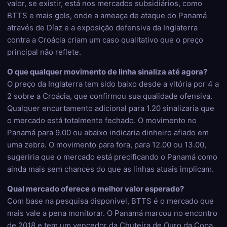
valor, se existir, está nos mercados subsidiários, como
BTTS e mais gols, onde a ameaça de ataque do Panamá
através de Díaz e a exposição defensiva da Inglaterra
contra a Croácia criam um caso qualitativo que o preço
principal não reflete.
O que qualquer movimento de linha sinaliza até agora?
O preço da Inglaterra tem sido baixo desde a vitória por 4 a
2 sobre a Croácia, que confirmou sua qualidade ofensiva.
Qualquer encurtamento adicional para 1.20 sinalizaria que
o mercado está totalmente fechado. O movimento no
Panamá para 9.00 ou abaixo indicaria dinheiro afiado em
uma zebra. O movimento para fora, para 12.00 ou 13.00,
sugeriria que o mercado está precificando o Panamá como
ainda mais sem chances do que as linhas atuais implicam.
Qual mercado oferece o melhor valor esperado?
Com base na pesquisa disponível, BTTS é o mercado que
mais vale a pena monitorar. O Panamá marcou no encontro
de 2018 e tem um vencedor da Chuteira de Ouro da Copa