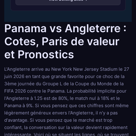
Panama vs Angleterre :
Cotes, Paris de valeur
et Pronostics
L'Angleterre arrive au New York New Jersey Stadium le 27
juin 2026 en tant que grande favorite pour ce choc de la
3ème journée du Groupe L de la Coupe du Monde de la
FIFA 2026 contre le Panama. La probabilité implicite pour
l'Angleterre à 1.25 est de 80%, le match nul à 18% et le
Panama à 9%. Si vous pensez que ces chiffres sont même
légèrement généreux envers l'Angleterre, il n'y a pas
d'avantage. Si vous pensez que le marché est trop
confiant, la conversation sur la valeur devient rapidement
intéressante. Voici où se situent les lignes, où se trouvent