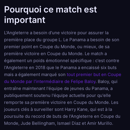
Pourquoi ce match est
important
L'Angleterre a besoin d'une victoire pour assurer la
première place du groupe L. Le Panama a besoin de son
premier point en Coupe du Monde, ou mieux, de sa
première victoire en Coupe du Monde. Le match a
également un poids émotionnel spécifique : c'est contre
l'Angleterre en 2018 que le Panama a encaissé six buts
mais a également marqué son
tout premier but en Coupe
du Monde par l'intermédiaire de Felipe Baloy
. Baloy, qui
entraîne maintenant l'équipe de jeunes du Panama, a
publiquement soutenu l'équipe actuelle pour qu'elle
remporte sa première victoire en Coupe du Monde. Les
joueurs clés à surveiller sont Harry Kane, qui est à la
poursuite du record de buts de l'Angleterre en Coupe du
Monde, Jude Bellingham, Ismael Diaz et Amir Murillo.