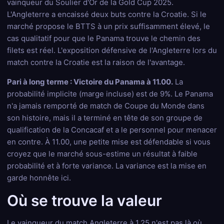
vainqueur du Soulier d'Or de la Gold Cup 2025.
L'Angleterre a encaissé deux buts contre la Croatie. Si le
marché propose le BTTS à un prix suffisamment élevé, le
cas qualitatif pour que le Panama trouve le chemin des
filets est réel. L'exposition défensive de l'Angleterre lors du
match contre la Croatie est la raison de l'avantage.
Pari à long terme : Victoire du Panama à 11.00.
La
probabilité implicite (marge incluse) est de 9%. Le Panama
n'a jamais remporté de match de Coupe du Monde dans
son histoire, mais il a terminé en tête de son groupe de
qualification de la Concacaf et a le personnel pour menacer
en contre. À 11.00, une petite mise est défendable si vous
croyez que le marché sous-estime un résultat à faible
probabilité et à forte variance. La variance est la mise en
garde honnête ici.
Où se trouve la valeur
Le vainqueur du match Angleterre à 1.25 n'est pas là où