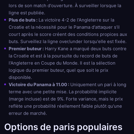
lors de son match d'ouverture. À surveiller lorsque la
ligne est publiée.
Plus de buts :
La victoire 4-2 de l'Angleterre sur la
Croatie et la nécessité pour le Panama d'attaquer s'il
court après le score créent des conditions propices aux
buts. Surveillez la ligne over/under lorsqu'elle est fixée.
Premier buteur :
Harry Kane a marqué deux buts contre
la Croatie et est à la poursuite du record de buts de
l'Angleterre en Coupe du Monde. Il est la sélection
logique du premier buteur, quel que soit le prix
disponible.
Victoire du Panama à 11.00 :
Uniquement un pari à long
terme avec une petite mise. La probabilité implicite
(marge incluse) est de 9%. Forte variance, mais le prix
reflète une probabilité réellement faible plutôt qu'une
erreur de marché.
Options de paris populaires