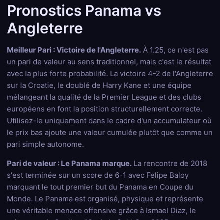
Pronostics Panama vs
Angleterre
Meilleur Pari : Victoire de l'Angleterre.
À 1.25, ce n'est pas
un pari de valeur au sens traditionnel, mais c'est le résultat
avec la plus forte probabilité. La victoire 4-2 de l'Angleterre
sur la Croatie, le doublé de Harry Kane et une équipe
mélangeant la qualité de la Premier League et des clubs
européens en font la position structurellement correcte.
Utilisez-le uniquement dans le cadre d'un accumulateur où
le prix bas ajoute une valeur cumulée plutôt que comme un
pari simple autonome.
Pari de valeur : Le Panama marque.
La rencontre de 2018
s'est terminée sur un score de 6-1 avec Felipe Baloy
marquant le tout premier but du Panama en Coupe du
Monde. Le Panama est organisé, physique et représente
une véritable menace offensive grâce à Ismael Diaz, le