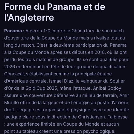
Forme du Panama et de
l'Angleterre
Panama :
A perdu 1-0 contre le Ghana lors de son match
d'ouverture de la Coupe du Monde mais a rivalisé tout au
long du match. C'est la deuxième participation du Panama
à la Coupe du Monde après ses débuts en 2018, où ils ont
perdu les trois matchs de groupe. Ils se sont qualifiés pour
2026 en terminant en tête de leur groupe de qualification
Concacaf, s'établissant comme la principale équipe
d'Amérique centrale. Ismael Diaz, le vainqueur du Soulier
d'Or de la Gold Cup 2025, mène l'attaque. Anibal Godoy
assure une couverture défensive au milieu de terrain, Amir
Murillo offre de la largeur et de l'énergie au poste d'arrière
droit. L'équipe est organisée et physique, avec une identité
tactique claire sous la direction de Christiansen. Faiblesse
: une expérience limitée en Coupe du Monde et aucun
point au tableau créent une pression psychologique.