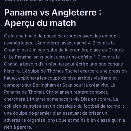
Panama vs Angleterre :
Aperçu du match
C'est une finale de phase de groupes avec des enjeux
asymétriques. L'Angleterre, ayant gagné 4-2 contre la
Croatie, est à la poursuite de la première place du Groupe
L. Le Panama, sans point après une défaite 1-0 contre le
Ghana, a besoin d'un résultat pour écrire une quelconque
histoire. L'équipe de Thomas Tuchel exercera une pression
haute, exploitera les coups de pied arrêtés via Kane et
comptera sur Bellingham et Saka pour la créativité. Le
Panama de Thomas Christiansen restera compact,
cherchera à frustrer et menacera via Diaz en contre. La
collision de styles est un classique du football de tournoi :
une équipe de premier plan essayant de briser un
adversaire organisé, physique et moins bien classé qui n'a
rien à perdre.