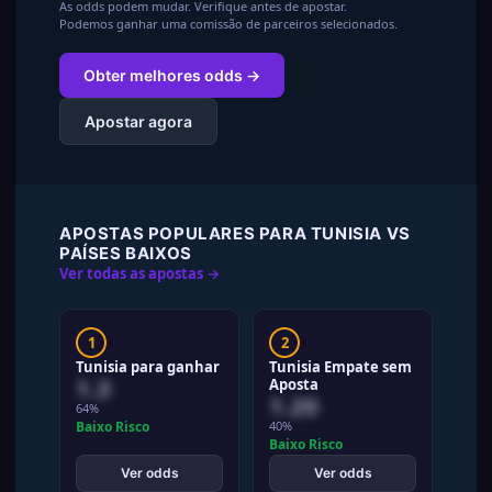
As odds podem mudar. Verifique antes de apostar.
Podemos ganhar uma comissão de parceiros selecionados.
Obter melhores odds →
Apostar agora
APOSTAS POPULARES PARA TUNISIA VS
PAÍSES BAIXOS
Ver todas as apostas →
1
2
Tunisia para ganhar
Tunisia Empate sem
1.3
Aposta
1.20
64%
Baixo Risco
40%
Baixo Risco
Ver odds
Ver odds