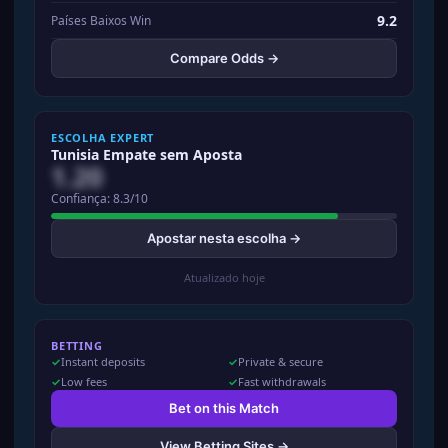
9.2
Países Baixos Win
Compare Odds →
ESCOLHA EXPERT
Tunisia Empate sem Aposta
1.20
Confiança: 8.3/10
Apostar nesta escolha →
Atualizado hoje
BETTING
Instant deposits
Private & secure
Low fees
Fast withdrawals
Bet on this Match
View Betting Sites →