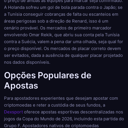
o preço de ambas as equipes para marcar seja confirmado.
A Holanda sofreu um gol de bola parada contra o Japão; se
a Tunísia conseguir cobranças de falta ou escanteios em
áreas perigosas sob a direção de Renard, isso é um
cenário provável. Os mercados de primeiro marcador
envolvendo Omar Rekik, que abriu sua conta pela Tunísia
contra a Suécia, valem a pena dar uma olhada, seja qual for
o preço disponível. Os mercados de placar correto devem
ser evitados, dada a ausência de qualquer placar projetado
nos dados disponíveis.
Opções Populares de
Apostas
Para apostadores experientes que desejam apostar com
criptomoedas e reter a custódia de seus fundos, a
Dexsport
oferece apostas esportivas descentralizadas nos
jogos da Copa do Mundo de 2026, incluindo esta partida do
Grupo F. Apostadores nativos de criptomoedas