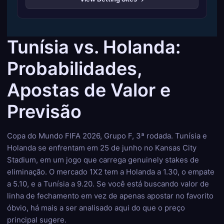
Tunísia vs. Holanda:
Probabilidades,
Apostas de Valor e
Previsão
Copa do Mundo FIFA 2026, Grupo F, 3ª rodada. Tunísia e
Holanda se enfrentam em 25 de junho no Kansas City
Stadium, em um jogo que carrega genuinely stakes de
eliminação. O mercado 1X2 tem a Holanda a 1.30, o empate
a 5.10, e a Tunísia a 9.20. Se você está buscando valor de
linha de fechamento em vez de apenas apostar no favorito
óbvio, há mais a ser analisado aqui do que o preço
principal sugere.