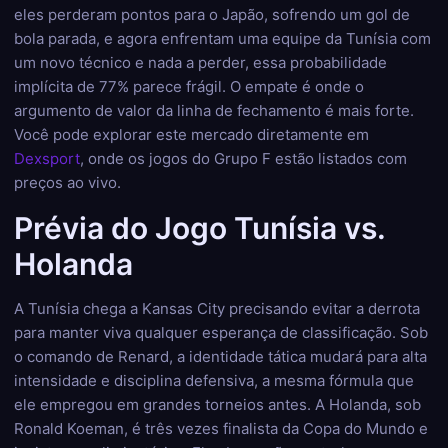
eles perderam pontos para o Japão, sofrendo um gol de
bola parada, e agora enfrentam uma equipe da Tunísia com
um novo técnico e nada a perder, essa probabilidade
implícita de 77% parece frágil. O empate é onde o
argumento de valor da linha de fechamento é mais forte.
Você pode explorar este mercado diretamente em
Dexsport
, onde os jogos do Grupo F estão listados com
preços ao vivo.
Prévia do Jogo Tunísia vs.
Holanda
A Tunísia chega a Kansas City precisando evitar a derrota
para manter viva qualquer esperança de classificação. Sob
o comando de Renard, a identidade tática mudará para alta
intensidade e disciplina defensiva, a mesma fórmula que
ele empregou em grandes torneios antes. A Holanda, sob
Ronald Koeman, é três vezes finalista da Copa do Mundo e