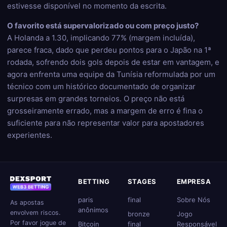
estivesse disponível no momento da escrita.
O favorito está supervalorizado ou com preço justo?
A Holanda a 1.30, implicando 77% (margem incluída),
parece fraca, dado que perdeu pontos para o Japão na 1ª
rodada, sofrendo dois gols depois de estar em vantagem, e
agora enfrenta uma equipe da Tunísia reformulada por um
técnico com um histórico documentado de organizar
surpresas em grandes torneios. O preço não está
grosseiramente errado, mas a margem de erro é fina o
suficiente para não representar valor para apostadores
experientes.
BETTING
STAGES
EMPRESA
paris
final
Sobre Nós
As apostas
anônimos
envolvem riscos.
bronze
Jogo
Por favor jogue de
Bitcoin
final
Responsável