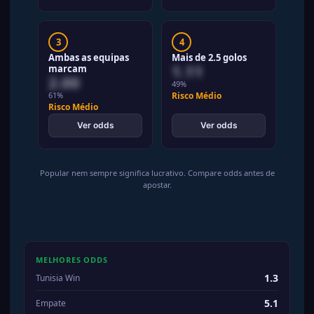
3
4
Ambas as equipas
Mais de 2.5 golos
1.11
marcam
2.00
49%
61%
Risco Médio
Risco Médio
Ver odds
Ver odds
Popular nem sempre significa lucrativo. Compare odds antes de
apostar.
MELHORES ODDS
1.3
Tunisia Win
5.1
Empate