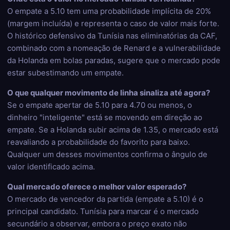
O empate a 5.10 tem uma probabilidade implícita de 20%
(margem incluída) e representa o caso de valor mais forte.
O histórico defensivo da Tunísia nas eliminatórias da CAF,
combinado com a nomeação de Renard e a vulnerabilidade
da Holanda em bolas paradas, sugere que o mercado pode
estar subestimando um empate.
O que qualquer movimento de linha sinaliza até agora?
Se o empate apertar de 5.10 para 4.70 ou menos, o
dinheiro "inteligente" está se movendo em direção ao
empate. Se a Holanda subir acima de 1.35, o mercado está
reavaliando a probabilidade do favorito para baixo.
Qualquer um desses movimentos confirma o ângulo de
valor identificado acima.
Qual mercado oferece o melhor valor esperado?
O mercado de vencedor da partida (empate a 5.10) é o
principal candidato. Tunísia para marcar é o mercado
secundário a observar, embora o preço exato não