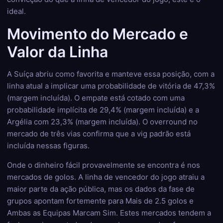
ideal.
Movimento do Mercado e
Valor da Linha
A Suíça abriu como favorita e manteve essa posição, com a
linha atual a implicar uma probabilidade de vitória de 47,3%
(margem incluída). O empate está cotado com uma
probabilidade implícita de 29,4% (margem incluída) e a
Argélia com 23,3% (margem incluída). O overround no
mercado de três vias confirma que a vig padrão está
incluída nessas figuras.
Onde o dinheiro fácil provavelmente se encontra é nos
mercados de golos. A linha de vencedor do jogo atraiu a
maior parte da ação pública, mas os dados da fase de
grupos apontam fortemente para Mais de 2.5 golos e
Ambas as Equipas Marcam Sim. Estes mercados tendem a