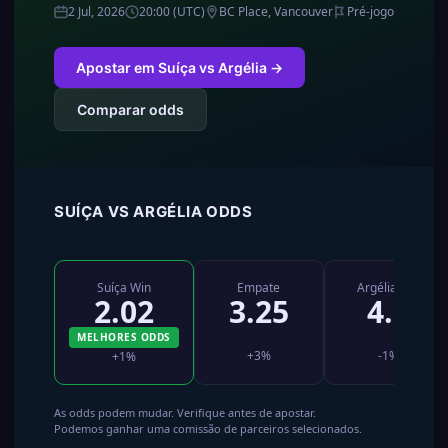
2 Jul, 2026
20:00 (UTC)
BC Place, Vancouver
Pré-jogo
Apostar em Suíça vs Argélia →
Comparar odds
SUÍÇA VS ARGÉLIA ODDS
Suíça Win
Empate
Argélia Win
2.02
3.25
4.1
MELHORES ODDS
+3%
-1%
+1%
As odds podem mudar. Verifique antes de apostar.
Podemos ganhar uma comissão de parceiros selecionados.