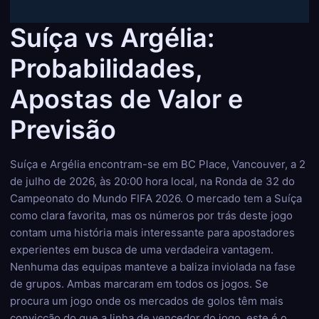
Suíça vs Argélia:
Probabilidades,
Apostas de Valor e
Previsão
Suíça e Argélia encontram-se em BC Place, Vancouver, a 2
de julho de 2026, às 20:00 hora local, na Ronda de 32 do
Campeonato do Mundo FIFA 2026. O mercado tem a Suíça
como clara favorita, mas os números por trás deste jogo
contam uma história mais interessante para apostadores
experientes em busca de uma verdadeira vantagem.
Nenhuma das equipas manteve a baliza inviolada na fase
de grupos. Ambas marcaram em todos os jogos. Se
procura um jogo onde os mercados de golos têm mais
convicção do que a linha de vencedor do jogo, este é o