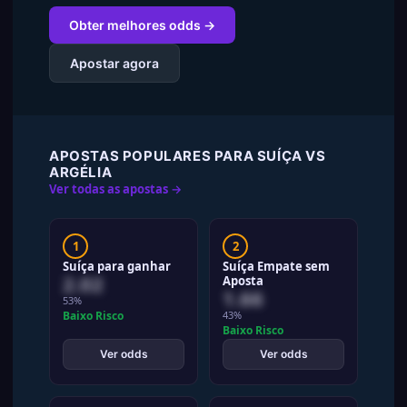
Obter melhores odds →
Apostar agora
APOSTAS POPULARES PARA SUÍÇA VS
ARGÉLIA
Ver todas as apostas →
1
2
Suíça para ganhar
Suíça Empate sem
2.02
Aposta
1.66
53%
Baixo Risco
43%
Baixo Risco
Ver odds
Ver odds