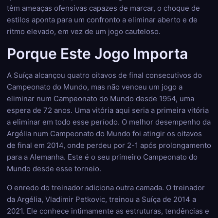
têm ameaças ofensivas capazes de marcar, o choque de
estilos aponta para um confronto a eliminar aberto e de
ritmo elevado, em vez de um jogo cauteloso.
Porque Este Jogo Importa
A Suíça alcançou quatro oitavos de final consecutivos do
Campeonato do Mundo, mas não venceu um jogo a
eliminar num Campeonato do Mundo desde 1954, uma
espera de 72 anos. Uma vitória aqui seria a primeira vitória
a eliminar em todo esse período. O melhor desempenho da
Argélia num Campeonato do Mundo foi atingir os oitavos
de final em 2014, onde perdeu por 2-1 após prolongamento
para a Alemanha. Este é o seu primeiro Campeonato do
Mundo desde esse torneio.
O enredo do treinador adiciona outra camada. O treinador
da Argélia, Vladimir Petkovic, treinou a Suíça de 2014 a
2021. Ele conhece intimamente as estruturas, tendências e