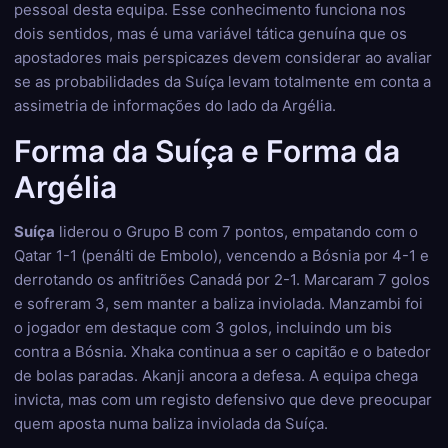
pessoal desta equipa. Esse conhecimento funciona nos
dois sentidos, mas é uma variável tática genuína que os
apostadores mais perspicazes devem considerar ao avaliar
se as probabilidades da Suíça levam totalmente em conta a
assimetria de informações do lado da Argélia.
Forma da Suíça e Forma da
Argélia
Suíça
liderou o Grupo B com 7 pontos, empatando com o
Qatar 1-1 (penálti de Embolo), vencendo a Bósnia por 4-1 e
derrotando os anfitriões Canadá por 2-1. Marcaram 7 golos
e sofreram 3, sem manter a baliza inviolada. Manzambi foi
o jogador em destaque com 3 golos, incluindo um bis
contra a Bósnia. Xhaka continua a ser o capitão e o batedor
de bolas paradas. Akanji ancora a defesa. A equipa chega
invicta, mas com um registo defensivo que deve preocupar
quem aposta numa baliza inviolada da Suíça.