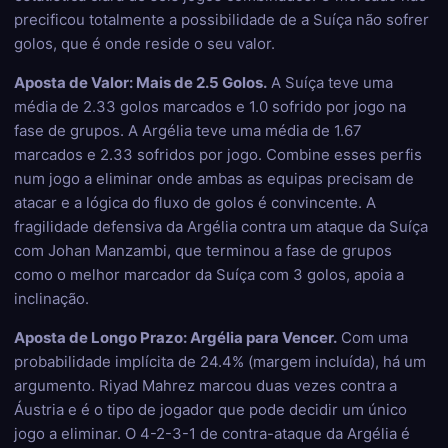
precificou totalmente a possibilidade de a Suíça não sofrer
golos, que é onde reside o seu valor.
Aposta de Valor: Mais de 2.5 Golos.
A Suíça teve uma
média de 2.33 golos marcados e 1.0 sofrido por jogo na
fase de grupos. A Argélia teve uma média de 1.67
marcados e 2.33 sofridos por jogo. Combine esses perfis
num jogo a eliminar onde ambas as equipas precisam de
atacar e a lógica do fluxo de golos é convincente. A
fragilidade defensiva da Argélia contra um ataque da Suíça
com Johan Manzambi, que terminou a fase de grupos
como o melhor marcador da Suíça com 3 golos, apoia a
inclinação.
Aposta de Longo Prazo: Argélia para Vencer.
Com uma
probabilidade implícita de 24.4% (margem incluída), há um
argumento. Riyad Mahrez marcou duas vezes contra a
Áustria e é o tipo de jogador que pode decidir um único
jogo a eliminar. O 4-2-3-1 de contra-ataque da Argélia é