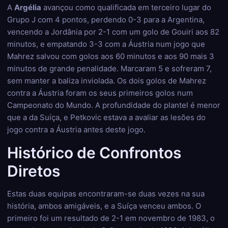
A
Argélia
avançou como qualificada em terceiro lugar do
Grupo J com 4 pontos, perdendo 0-3 para a Argentina,
vencendo a Jordânia por 2-1 com um golo de Gouiri aos 82
minutos, e empatando 3-3 com a Áustria num jogo que
Mahrez salvou com golos aos 60 minutos e aos 90 mais 3
minutos de grande penalidade. Marcaram 5 e sofreram 7,
sem manter a baliza inviolada. Os dois golos de Mahrez
contra a Áustria foram os seus primeiros golos num
Campeonato do Mundo. A profundidade do plantel é menor
que a da Suíça, e Petkovic estava a avaliar as lesões do
jogo contra a Áustria antes deste jogo.
Histórico de Confrontos
Diretos
Estas duas equipas encontraram-se duas vezes na sua
história, ambos amigáveis, e a Suíça venceu ambos. O
primeiro foi um resultado de 2-1 em novembro de 1983, o