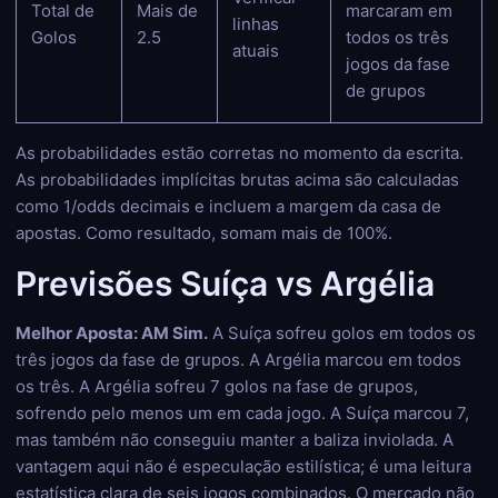
Total de
Mais de
marcaram em
linhas
Golos
2.5
todos os três
atuais
jogos da fase
de grupos
As probabilidades estão corretas no momento da escrita.
As probabilidades implícitas brutas acima são calculadas
como 1/odds decimais e incluem a margem da casa de
apostas. Como resultado, somam mais de 100%.
Previsões Suíça vs Argélia
Melhor Aposta: AM Sim.
A Suíça sofreu golos em todos os
três jogos da fase de grupos. A Argélia marcou em todos
os três. A Argélia sofreu 7 golos na fase de grupos,
sofrendo pelo menos um em cada jogo. A Suíça marcou 7,
mas também não conseguiu manter a baliza inviolada. A
vantagem aqui não é especulação estilística; é uma leitura
estatística clara de seis jogos combinados. O mercado não