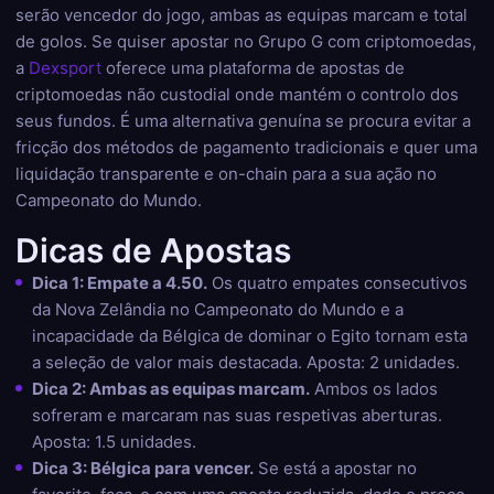
serão vencedor do jogo, ambas as equipas marcam e total
de golos. Se quiser apostar no Grupo G com criptomoedas,
a
Dexsport
oferece uma plataforma de apostas de
criptomoedas não custodial onde mantém o controlo dos
seus fundos. É uma alternativa genuína se procura evitar a
fricção dos métodos de pagamento tradicionais e quer uma
liquidação transparente e on-chain para a sua ação no
Campeonato do Mundo.
Dicas de Apostas
Dica 1: Empate a 4.50.
Os quatro empates consecutivos
da Nova Zelândia no Campeonato do Mundo e a
incapacidade da Bélgica de dominar o Egito tornam esta
a seleção de valor mais destacada. Aposta: 2 unidades.
Dica 2: Ambas as equipas marcam.
Ambos os lados
sofreram e marcaram nas suas respetivas aberturas.
Aposta: 1.5 unidades.
Dica 3: Bélgica para vencer.
Se está a apostar no