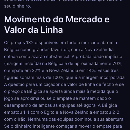
seu dinheiro.
Movimento do Mercado e
Valor da Linha
Os preços 1X2 disponíveis em todo o mercado abrem a
Bélgica como grandes favoritos, com a Nova Zelândia
cotada como azarão substancial. A probabilidade implícita
(margem incluída) na Bélgica é de aproximadamente 70%,
o empate em 22% e a Nova Zelândia em 14%. Essas três
figuras somam mais de 100%, que é a margem incorporada.
A questão para um caçador de valor de linha de fecho é se
o preço da Bélgica se aperta ainda mais à medida que o
jogo se aproxima ou se o empate se mantém dado o
desempenho de ambas as equipas até agora. A Bélgica
empatou 1-1 com o Egito e a Nova Zelândia empatou 2-2
com o Irão. Nenhuma das equipas dominou a sua abertura.
Se o dinheiro inteligente começar a mover o empate para