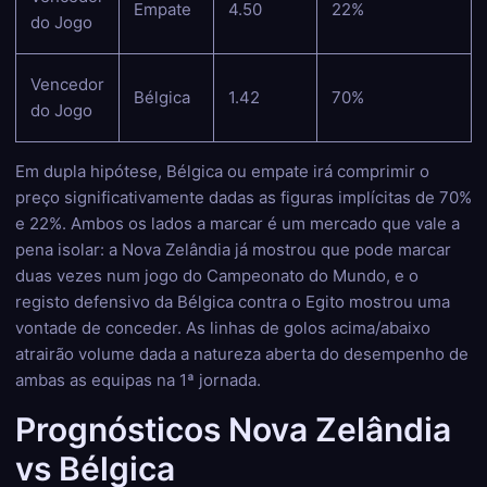
Empate
4.50
22%
do Jogo
Vencedor
Bélgica
1.42
70%
do Jogo
Em dupla hipótese, Bélgica ou empate irá comprimir o
preço significativamente dadas as figuras implícitas de 70%
e 22%. Ambos os lados a marcar é um mercado que vale a
pena isolar: a Nova Zelândia já mostrou que pode marcar
duas vezes num jogo do Campeonato do Mundo, e o
registo defensivo da Bélgica contra o Egito mostrou uma
vontade de conceder. As linhas de golos acima/abaixo
atrairão volume dada a natureza aberta do desempenho de
ambas as equipas na 1ª jornada.
Prognósticos Nova Zelândia
vs Bélgica