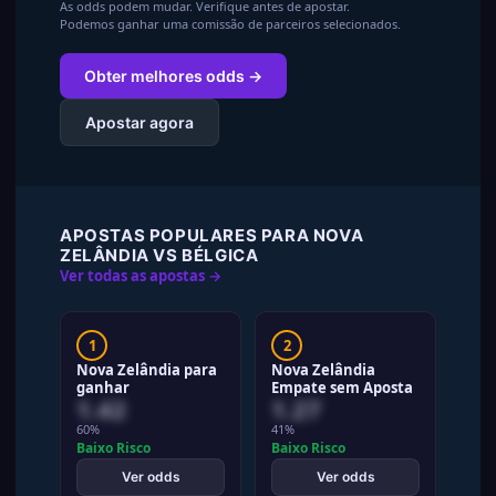
As odds podem mudar. Verifique antes de apostar.
Podemos ganhar uma comissão de parceiros selecionados.
Obter melhores odds →
Apostar agora
APOSTAS POPULARES PARA NOVA
ZELÂNDIA VS BÉLGICA
Ver todas as apostas →
1
2
Nova Zelândia para
Nova Zelândia
ganhar
Empate sem Aposta
1.42
1.27
60%
41%
Baixo Risco
Baixo Risco
Ver odds
Ver odds