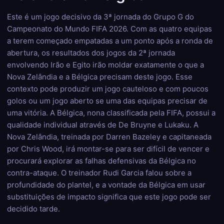
Este é um jogo decisivo da 3ª jornada do Grupo G do
Campeonato do Mundo FIFA 2026. Com as quatro equipas
a terem começado empatadas a um ponto após a ronda de
abertura, os resultados dos jogos da 2ª jornada
envolvendo Irão e Egito irão moldar exatamente o que a
Nova Zelândia e a Bélgica precisam deste jogo. Esse
contexto pode produzir um jogo cauteloso e com poucos
golos ou um jogo aberto se uma das equipas precisar de
uma vitória. A Bélgica, nona classificada pela FIFA, possui a
qualidade individual através de De Bruyne e Lukaku. A
Nova Zelândia, treinada por Darren Bazeley e capitaneada
por Chris Wood, irá montar-se para ser difícil de vencer e
procurará explorar as falhas defensivas da Bélgica no
contra-ataque. O treinador Rudi Garcia falou sobre a
profundidade do plantel, e a vontade da Bélgica em usar
substituições de impacto significa que este jogo pode ser
decidido tarde.