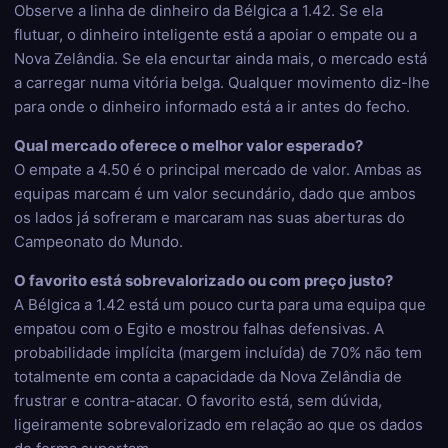
Observe a linha de dinheiro da Bélgica a 1.42. Se ela
flutuar, o dinheiro inteligente está a apoiar o empate ou a
Nova Zelândia. Se ela encurtar ainda mais, o mercado está
a carregar numa vitória belga. Qualquer movimento diz-lhe
para onde o dinheiro informado está a ir antes do fecho.
Qual mercado oferece o melhor valor esperado?
O empate a 4.50 é o principal mercado de valor. Ambas as
equipas marcam é um valor secundário, dado que ambos
os lados já sofreram e marcaram nas suas aberturas do
Campeonato do Mundo.
O favorito está sobrevalorizado ou com preço justo?
A Bélgica a 1.42 está um pouco curta para uma equipa que
empatou com o Egito e mostrou falhas defensivas. A
probabilidade implícita (margem incluída) de 70% não tem
totalmente em conta a capacidade da Nova Zelândia de
frustrar e contra-atacar. O favorito está, sem dúvida,
ligeiramente sobrevalorizado em relação ao que os dados