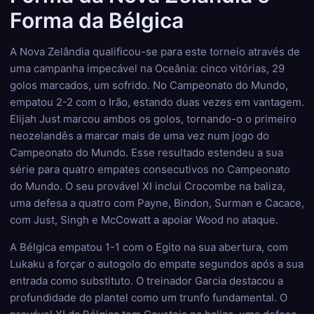
Forma da Bélgica
A Nova Zelândia qualificou-se para este torneio através de
uma campanha impecável na Oceânia: cinco vitórias, 29
golos marcados, um sofrido. No Campeonato do Mundo,
empatou 2-2 com o Irão, estando duas vezes em vantagem.
Elijah Just marcou ambos os golos, tornando-o o primeiro
neozelandês a marcar mais de uma vez num jogo do
Campeonato do Mundo. Esse resultado estendeu a sua
série para quatro empates consecutivos no Campeonato
do Mundo. O seu provável XI inclui Crocombe na baliza,
uma defesa a quatro com Payne, Bindon, Surman e Cacace,
com Just, Singh e McCowatt a apoiar Wood no ataque.
A Bélgica empatou 1-1 com o Egito na sua abertura, com
Lukaku a forçar o autogolo do empate segundos após a sua
entrada como substituto. O treinador Garcia destacou a
profundidade do plantel como um trunfo fundamental. O