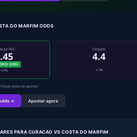
STA DO MARFIM ODDS
acao Win
Empate
.45
4.4
ORES ODDS
+1%
+2%
ifique antes de apostar.
 odds →
Apostar agora
ARES PARA CURACAO VS COSTA DO MARFIM