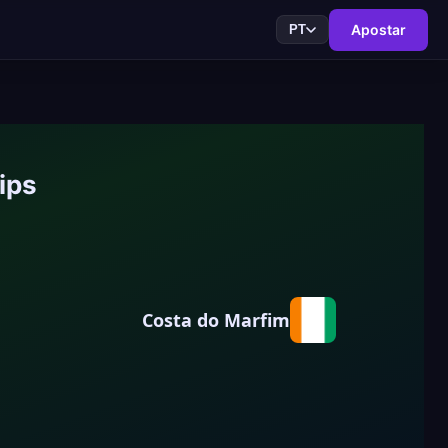
Apostar
PT
ips
Costa do Marfim