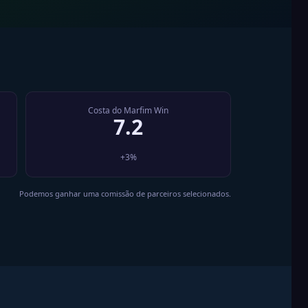
Costa do Marfim Win
7.2
+3%
Podemos ganhar uma comissão de parceiros selecionados.