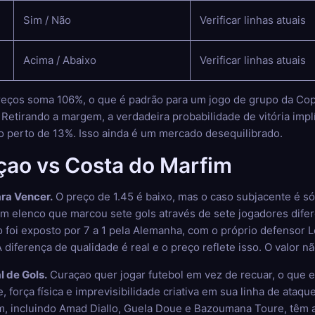
Sim / Não
Verificar linhas atuais
Acima / Abaixo
Verificar linhas atuais
reços soma 106%, o que é padrão para um jogo de grupo da C
a. Retirando a margem, a verdadeira probabilidade de vitória imp
 perto de 13%. Isso ainda é um mercado desequilibrado.
çao vs Costa do Marfim
ara Vencer.
O preço de 1.45 é baixo, mas o caso subjacente é s
e um elenco que marcou sete gols através de sete jogadores dif
ao foi exposto por 7 a 1 pela Alemanha, com o próprio defens
 A diferença de qualidade é real e o preço reflete isso. O valor
l de Gols.
Curaçao quer jogar futebol em vez de recuar, o que e
 força física e imprevisibilidade criativa em sua linha de ataq
m, incluindo Amad Diallo, Guela Doue e Bazoumana Toure, têm a