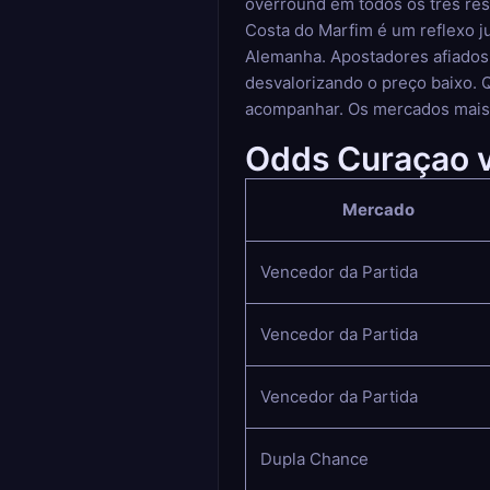
overround em todos os três resu
Costa do Marfim é um reflexo ju
Alemanha. Apostadores afiados d
desvalorizando o preço baixo. 
acompanhar. Os mercados mais l
Odds Curaçao v
Mercado
Vencedor da Partida
Vencedor da Partida
Vencedor da Partida
Dupla Chance