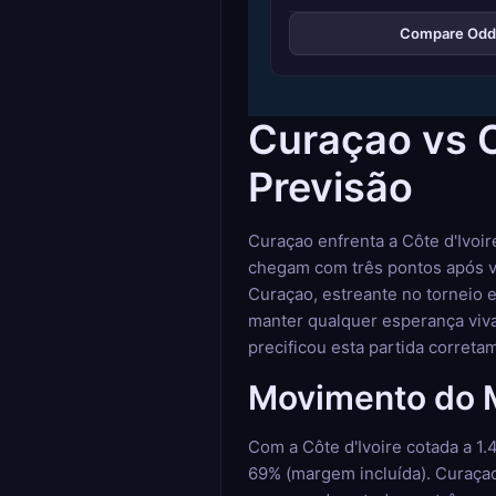
Compare Odd
Curaçao vs C
Previsão
Curaçao enfrenta a Côte d'Ivoi
chegam com três pontos após ven
Curaçao, estreante no torneio 
manter qualquer esperança viva
precificou esta partida corret
Movimento do M
Com a Côte d'Ivoire cotada a 1.
69% (margem incluída). Curaçao