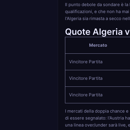
Il punto debole da sondare è la l
qualificazioni, e che non ha ma
l'Algeria sia rimasta a secco ne
Quote Algeria v
Mercato
Vincitore Partita
Vincitore Partita
Vincitore Partita
I mercati della doppia chance 
di essere segnalato: l'Austria h
una linea over/under sarà live, e