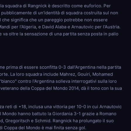
alla squadra di Rangnick è descritto come euforico. Per
to pubblicamente di un'identità di squadra costruita sul non
, il che significa che un pareggio potrebbe non essere
andi per l'Algeria, e David Alaba e Arnautovic per l'Austria.
 va oltre la sensazione di una partita senza posta in palio
ne prima di essere sconfitta 0-3 dall'Argentina nella partita
orte. La loro squadra include Mahrez, Gouiri, Mohamed
bianco" contro l'Argentina solleva interrogativi sulla loro
 veterano della Coppa del Mondo 2014, dà il tono con la sua
za reti di +18, inclusa una vittoria per 10-0 in cui Arnautovic
 del Mondo hanno battuto la Giordania 3-1 grazie a Romano
ld, Gregoritsch e Schmid. Rangnick ha prolungato il suo
e di Coppa del Mondo è mai finita senza gol.