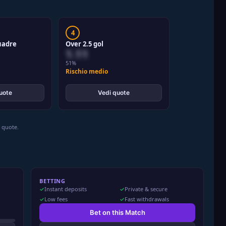
4
uadre
Over 2.5 gol
1.11
51%
Rischio medio
uote
Vedi quote
e quote.
BETTING
Instant deposits
Private & secure
Low fees
Fast withdrawals
Bet on this Match