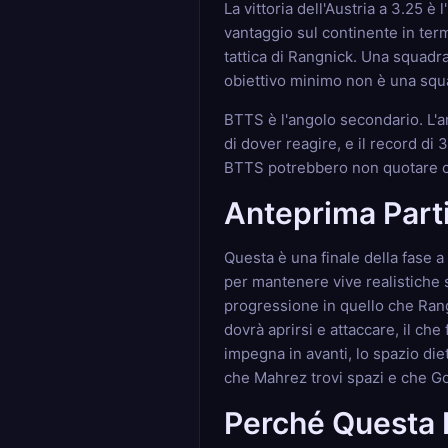
La vittoria dell'Austria a 3.25 è
vantaggio sul continente in term
tattica di Rangnick. Una squadra
obiettivo minimo non è una squad
BTTS è l'angolo secondario. L'ar
di dover reagire, e il record di
BTTS potrebbero non quotare 
Anteprima Parti
Questa è una finale della fase a
per mantenere vive realistiche s
progressione in quello che Rangn
dovrà aprirsi e attaccare, il che
impegna in avanti, lo spazio di
che Mahrez trovi spazi e che Go
Perché Questa P