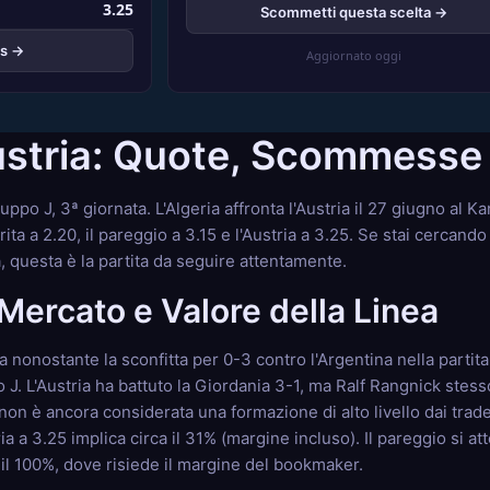
3.25
Scommetti questa scelta →
s →
Aggiornato oggi
ustria: Quote, Scommesse 
o J, 3ª giornata. L'Algeria affronta l'Austria il 27 giugno al K
ita a 2.20, il pareggio a 3.15 e l'Austria a 3.25. Se stai cercan
questa è la partita da seguire attentamente.
ercato e Valore della Linea
a nonostante la sconfitta per 0-3 contro l'Argentina nella partita
 J. L'Austria ha battuto la Giordania 3-1, ma Ralf Rangnick stess
n è ancora considerata una formazione di alto livello dai trader.
ia a 3.25 implica circa il 31% (margine incluso). Il pareggio si at
il 100%, dove risiede il margine del bookmaker.