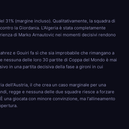
 del 31% (margine incluso). Qualitativamente, la squadra di
 contro la Giordania. L'Algeria è stata completamente
sperienza di Marko Arnautovic nei momenti decisivi rendono
 Mahrez e Gouiri fa sì che sia improbabile che rimangano a
a e nessuna delle loro 30 partite di Coppa del Mondo è mai
vo in una partita decisiva della fase a gironi in cui
ria dell'Austria, il che crea un caso marginale per una
Mandi, regge e nessuna delle due squadre riesce a forzare
. È una giocata con minore convinzione, ma l'allineamento
opertura.