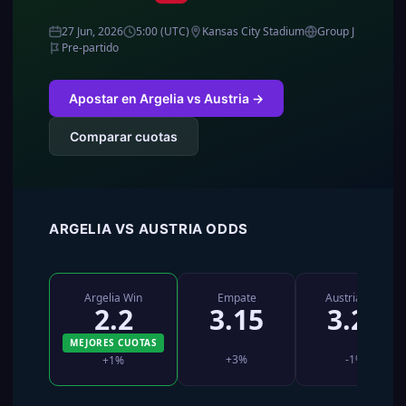
27 Jun, 2026
5:00 (UTC)
Kansas City Stadium
Group J
Pre-partido
Apostar en Argelia vs Austria →
Comparar cuotas
ARGELIA VS AUSTRIA ODDS
Argelia Win
Empate
Austria Win
2.2
3.15
3.25
MEJORES CUOTAS
+3%
-1%
+1%