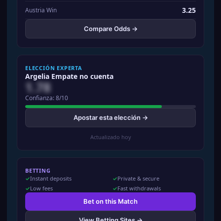
3.25
Austria Win
Compare Odds →
ELECCIÓN EXPERTA
Argelia Empate no cuenta
1.78
Confianza: 8/10
Apostar esta elección →
Actualizado hoy
BETTING
Instant deposits
Private & secure
Low fees
Fast withdrawals
Bet on this Match
View Betting Sites →