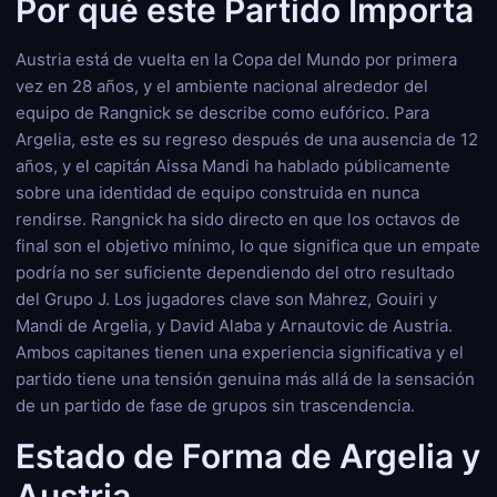
Por qué este Partido Importa
Austria está de vuelta en la Copa del Mundo por primera
vez en 28 años, y el ambiente nacional alrededor del
equipo de Rangnick se describe como eufórico. Para
Argelia, este es su regreso después de una ausencia de 12
años, y el capitán Aissa Mandi ha hablado públicamente
sobre una identidad de equipo construida en nunca
rendirse. Rangnick ha sido directo en que los octavos de
final son el objetivo mínimo, lo que significa que un empate
podría no ser suficiente dependiendo del otro resultado
del Grupo J. Los jugadores clave son Mahrez, Gouiri y
Mandi de Argelia, y David Alaba y Arnautovic de Austria.
Ambos capitanes tienen una experiencia significativa y el
partido tiene una tensión genuina más allá de la sensación
de un partido de fase de grupos sin trascendencia.
Estado de Forma de Argelia y
Austria