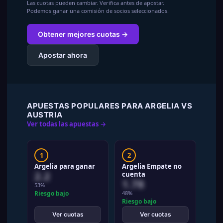
Las cuotas pueden cambiar. Verifica antes de apostar.
Podemos ganar una comisión de socios seleccionados.
Obtener mejores cuotas →
Apostar ahora
APUESTAS POPULARES PARA ARGELIA VS
AUSTRIA
Ver todas las apuestas →
1
2
Argelia para ganar
Argelia Empate no
2.2
cuenta
1.78
53%
Riesgo bajo
48%
Riesgo bajo
Ver cuotas
Ver cuotas