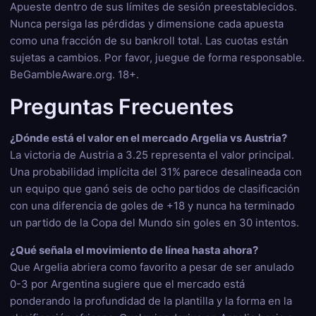
Apueste dentro de sus límites de sesión preestablecidos.
Nunca persiga las pérdidas y dimensione cada apuesta
como una fracción de su bankroll total. Las cuotas están
sujetas a cambios. Por favor, juegue de forma responsable.
BeGambleAware.org. 18+.
Preguntas Frecuentes
¿Dónde está el valor en el mercado Argelia vs Austria?
La victoria de Austria a 3.25 representa el valor principal.
Una probabilidad implícita del 31% parece desalineada con
un equipo que ganó seis de ocho partidos de clasificación
con una diferencia de goles de +18 y nunca ha terminado
un partido de la Copa del Mundo sin goles en 30 intentos.
¿Qué señala el movimiento de línea hasta ahora?
Que Argelia abriera como favorito a pesar de ser anulado
0-3 por Argentina sugiere que el mercado está
ponderando la profundidad de la plantilla y la forma en la