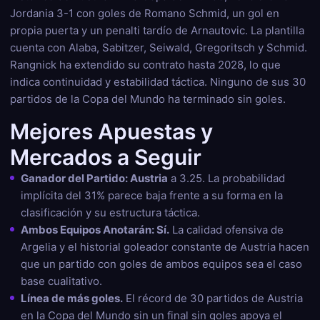
Jordania 3-1 con goles de Romano Schmid, un gol en
propia puerta y un penalti tardío de Arnautovic. La plantilla
cuenta con Alaba, Sabitzer, Seiwald, Gregoritsch y Schmid.
Rangnick ha extendido su contrato hasta 2028, lo que
indica continuidad y estabilidad táctica. Ninguno de sus 30
partidos de la Copa del Mundo ha terminado sin goles.
Mejores Apuestas y
Mercados a Seguir
Ganador del Partido: Austria
a 3.25. La probabilidad
implícita del 31% parece baja frente a su forma en la
clasificación y su estructura táctica.
Ambos Equipos Anotarán: Sí.
La calidad ofensiva de
Argelia y el historial goleador constante de Austria hacen
que un partido con goles de ambos equipos sea el caso
base cualitativo.
Línea de más goles.
El récord de 30 partidos de Austria
en la Copa del Mundo sin un final sin goles apoya el