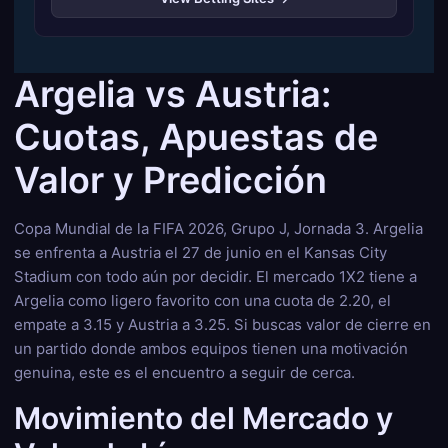
Argelia vs Austria:
Cuotas, Apuestas de
Valor y Predicción
Copa Mundial de la FIFA 2026, Grupo J, Jornada 3. Argelia
se enfrenta a Austria el 27 de junio en el Kansas City
Stadium con todo aún por decidir. El mercado 1X2 tiene a
Argelia como ligero favorito con una cuota de 2.20, el
empate a 3.15 y Austria a 3.25. Si buscas valor de cierre en
un partido donde ambos equipos tienen una motivación
genuina, este es el encuentro a seguir de cerca.
Movimiento del Mercado y