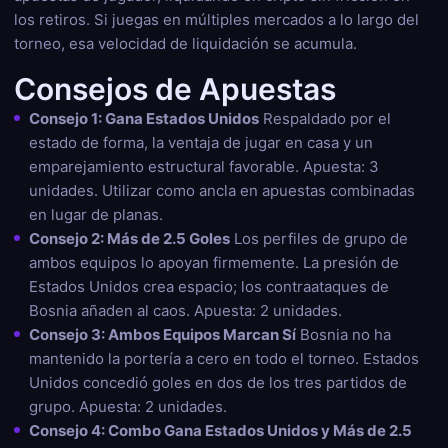
los retiros. Si juegas en múltiples mercados a lo largo del
torneo, esa velocidad de liquidación se acumula.
Consejos de Apuestas
Consejo 1: Gana Estados Unidos
Respaldado por el
estado de forma, la ventaja de jugar en casa y un
emparejamiento estructural favorable. Apuesta: 3
unidades. Utilizar como ancla en apuestas combinadas
en lugar de planas.
Consejo 2: Más de 2.5 Goles
Los perfiles de grupo de
ambos equipos lo apoyan firmemente. La presión de
Estados Unidos crea espacio; los contraataques de
Bosnia añaden al caos. Apuesta: 2 unidades.
Consejo 3: Ambos Equipos Marcan Sí
Bosnia no ha
mantenido la portería a cero en todo el torneo. Estados
Unidos concedió goles en dos de los tres partidos de
grupo. Apuesta: 2 unidades.
Consejo 4: Combo Gana Estados Unidos y Más de 2.5