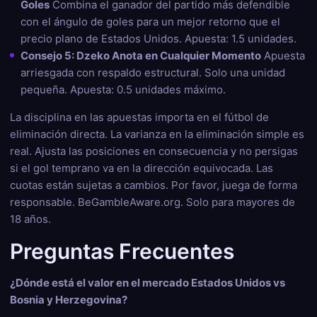
Goles
Combina el ganador del partido más defendible
con el ángulo de goles para un mejor retorno que el
precio plano de Estados Unidos. Apuesta: 1.5 unidades.
Consejo 5: Dzeko Anota en Cualquier Momento
Apuesta
arriesgada con respaldo estructural. Solo una unidad
pequeña. Apuesta: 0.5 unidades máximo.
La disciplina en las apuestas importa en el fútbol de
eliminación directa. La varianza en la eliminación simple es
real. Ajusta las posiciones en consecuencia y no persigas
si el gol temprano va en la dirección equivocada. Las
cuotas están sujetas a cambios. Por favor, juega de forma
responsable. BeGambleAware.org. Solo para mayores de
18 años.
Preguntas Frecuentes
¿Dónde está el valor en el mercado Estados Unidos vs
Bosnia y Herzegovina?