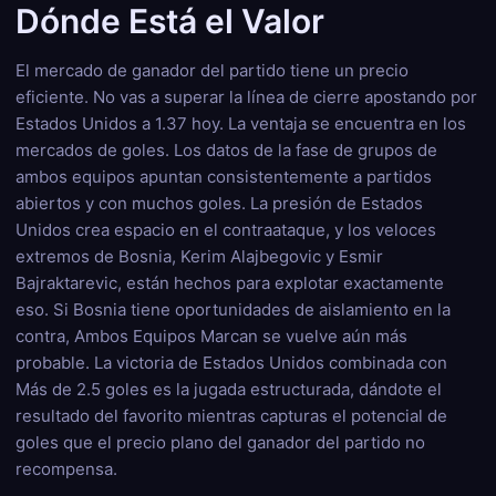
Dónde Está el Valor
El mercado de ganador del partido tiene un precio
eficiente. No vas a superar la línea de cierre apostando por
Estados Unidos a 1.37 hoy. La ventaja se encuentra en los
mercados de goles. Los datos de la fase de grupos de
ambos equipos apuntan consistentemente a partidos
abiertos y con muchos goles. La presión de Estados
Unidos crea espacio en el contraataque, y los veloces
extremos de Bosnia, Kerim Alajbegovic y Esmir
Bajraktarevic, están hechos para explotar exactamente
eso. Si Bosnia tiene oportunidades de aislamiento en la
contra, Ambos Equipos Marcan se vuelve aún más
probable. La victoria de Estados Unidos combinada con
Más de 2.5 goles es la jugada estructurada, dándote el
resultado del favorito mientras capturas el potencial de
goles que el precio plano del ganador del partido no
recompensa.