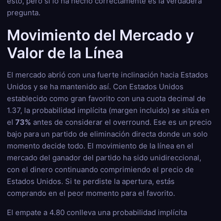
esto, pero si lo ha hecho correctamente es la verdadera
pregunta.
Movimiento del Mercado y
Valor de la Línea
El mercado abrió con una fuerte inclinación hacia Estados
Unidos y se ha mantenido así. Con Estados Unidos
establecido como gran favorito con una cuota decimal de
1.37, la probabilidad implícita (margen incluido) se sitúa en
el
73%
antes de considerar el overround. Ese es un precio
bajo para un partido de eliminación directa donde un solo
momento decide todo. El movimiento de la línea en el
mercado del ganador del partido ha sido unidireccional,
con el dinero continuando comprimiendo el precio de
Estados Unidos. Si te perdiste la apertura, estás
comprando en el peor momento para el favorito.
El empate a 4.80 conlleva una probabilidad implícita