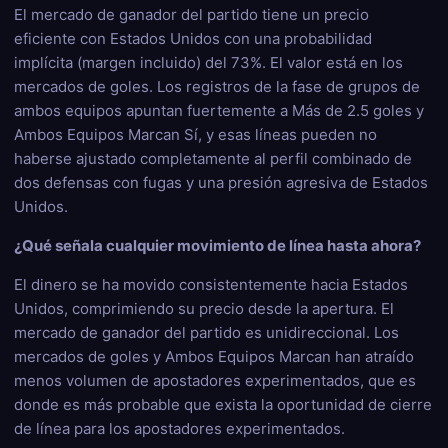
El mercado de ganador del partido tiene un precio
eficiente con Estados Unidos con una probabilidad
implícita (margen incluido) del 73%. El valor está en los
mercados de goles. Los registros de la fase de grupos de
ambos equipos apuntan fuertemente a Más de 2.5 goles y
Ambos Equipos Marcan Sí, y esas líneas pueden no
haberse ajustado completamente al perfil combinado de
dos defensas con fugas y una presión agresiva de Estados
Unidos.
¿Qué señala cualquier movimiento de línea hasta ahora?
El dinero se ha movido consistentemente hacia Estados
Unidos, comprimiendo su precio desde la apertura. El
mercado de ganador del partido es unidireccional. Los
mercados de goles y Ambos Equipos Marcan han atraído
menos volumen de apostadores experimentados, que es
donde es más probable que exista la oportunidad de cierre
de línea para los apostadores experimentados.