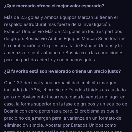
¿Qué mercado ofrece el mejor valor esperado?
Más de 2.5 goles y Ambos Equipos Marcan Sí tienen el
respaldo estructural más fuerte de la investigación.
Estados Unidos vio Más de 2.5 goles en los tres partidos
de grupo. Bosnia vio Ambos Equipos Marcan Sí en los tres.
La combinación de la presión alta de Estados Unidos y la
amenaza de contraataque de Bosnia crea las condiciones
para un partido abierto y con muchos goles.
¿El favorito está sobrevalorado o tiene un precio justo?
Con 1.37 decimal y una probabilidad implícita (margen
incluido) del 73%, el precio de Estados Unidos es ajustado
pero no obviamente incorrecto dada la ventaja de jugar en
casa, la forma superior en la fase de grupos y un equipo de
Bosnia con cero porterías a cero. El problema es que el
precio no deja margen para la varianza en un formato de
eliminación simple. Apostar por Estados Unidos como