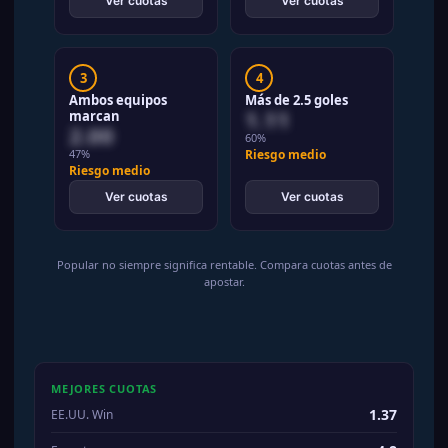
Ver cuotas
Ver cuotas
3
4
Ambos equipos
Más de 2.5 goles
1.11
marcan
2.00
60%
47%
Riesgo medio
Riesgo medio
Ver cuotas
Ver cuotas
Popular no siempre significa rentable. Compara cuotas antes de
apostar.
MEJORES CUOTAS
1.37
EE.UU. Win