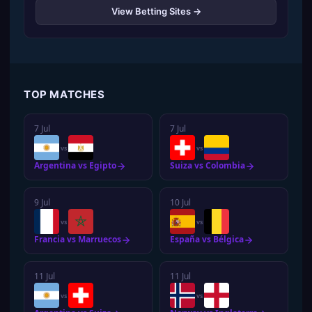
View Betting Sites →
TOP MATCHES
7 Jul
7 Jul
vs
vs
Argentina vs Egipto
Suiza vs Colombia
9 Jul
10 Jul
vs
vs
Francia vs Marruecos
España vs Bélgica
11 Jul
11 Jul
vs
vs