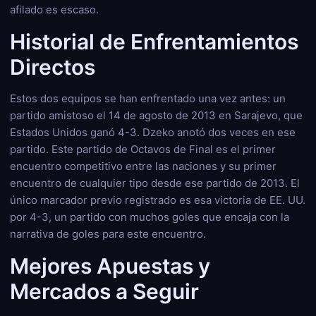
afilado es escaso.
Historial de Enfrentamientos
Directos
Estos dos equipos se han enfrentado una vez antes: un
partido amistoso el 14 de agosto de 2013 en Sarajevo, que
Estados Unidos ganó 4-3. Dzeko anotó dos veces en ese
partido. Este partido de Octavos de Final es el primer
encuentro competitivo entre las naciones y su primer
encuentro de cualquier tipo desde ese partido de 2013. El
único marcador previo registrado es esa victoria de EE. UU.
por 4-3, un partido con muchos goles que encaja con la
narrativa de goles para este encuentro.
Mejores Apuestas y
Mercados a Seguir