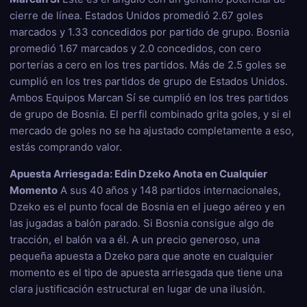
cierre de línea. Estados Unidos promedió 2.67 goles
marcados y 1.33 concedidos por partido de grupo. Bosnia
promedió 1.67 marcados y 2.0 concedidos, con cero
porterías a cero en los tres partidos. Más de 2.5 goles se
cumplió en los tres partidos de grupo de Estados Unidos.
Ambos Equipos Marcan Sí se cumplió en los tres partidos
de grupo de Bosnia. El perfil combinado grita goles, y si el
mercado de goles no se ha ajustado completamente a eso,
estás comprando valor.
Apuesta Arriesgada: Edin Dzeko Anota en Cualquier
Momento
A sus 40 años y 148 partidos internacionales,
Dzeko es el punto focal de Bosnia en el juego aéreo y en
las jugadas a balón parado. Si Bosnia consigue algo de
tracción, el balón va a él. A un precio generoso, una
pequeña apuesta a Dzeko para que anote en cualquier
momento es el tipo de apuesta arriesgada que tiene una
clara justificación estructural en lugar de una ilusión.