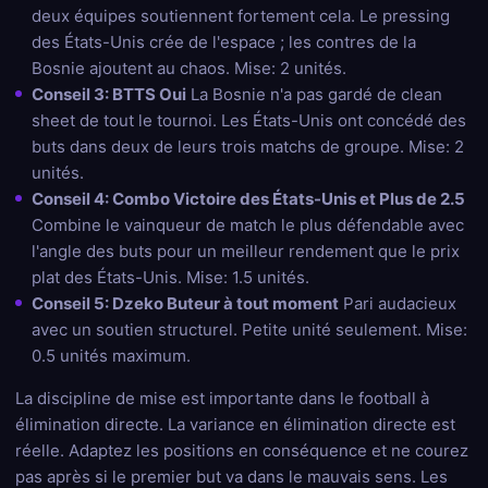
deux équipes soutiennent fortement cela. Le pressing
des États-Unis crée de l'espace ; les contres de la
Bosnie ajoutent au chaos. Mise: 2 unités.
Conseil 3: BTTS Oui
La Bosnie n'a pas gardé de clean
sheet de tout le tournoi. Les États-Unis ont concédé des
buts dans deux de leurs trois matchs de groupe. Mise: 2
unités.
Conseil 4: Combo Victoire des États-Unis et Plus de 2.5
Combine le vainqueur de match le plus défendable avec
l'angle des buts pour un meilleur rendement que le prix
plat des États-Unis. Mise: 1.5 unités.
Conseil 5: Dzeko Buteur à tout moment
Pari audacieux
avec un soutien structurel. Petite unité seulement. Mise:
0.5 unités maximum.
La discipline de mise est importante dans le football à
élimination directe. La variance en élimination directe est
réelle. Adaptez les positions en conséquence et ne courez
pas après si le premier but va dans le mauvais sens. Les