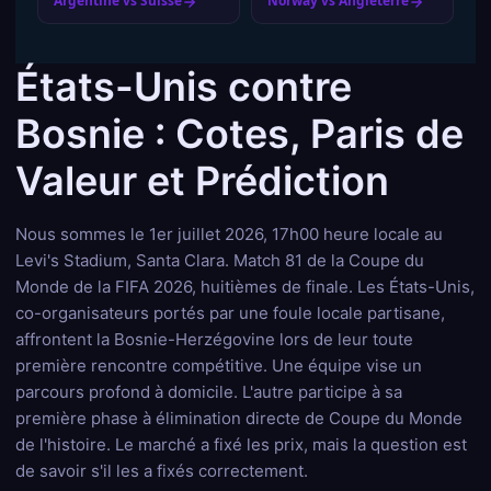
Argentine vs Suisse
Norway vs Angleterre
États-Unis contre
Bosnie : Cotes, Paris de
Valeur et Prédiction
Nous sommes le 1er juillet 2026, 17h00 heure locale au
Levi's Stadium, Santa Clara. Match 81 de la Coupe du
Monde de la FIFA 2026, huitièmes de finale. Les États-Unis,
co-organisateurs portés par une foule locale partisane,
affrontent la Bosnie-Herzégovine lors de leur toute
première rencontre compétitive. Une équipe vise un
parcours profond à domicile. L'autre participe à sa
première phase à élimination directe de Coupe du Monde
de l'histoire. Le marché a fixé les prix, mais la question est
de savoir s'il les a fixés correctement.