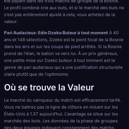
été payant dans les trois matchs de groupe de la Bosnie.
Le profil combiné crie aux buts, et si le marché des buts ne
s'est pas entièrement ajusté à cela, vous achetez de la
valeur.
Pari Audacieux: Edin Dzeko Buteur à tout moment
À 40
ans et 148 sélections, Dzeko est le point focal de la Bosnie
dans les airs et sur les coups de pied arrêtés. Si la Bosnie
prend de l'élan, le ballon va vers lui. À un prix généreux,
une petite mise sur Dzeko buteur à tout moment est le
genre de pari audacieux qui a une justification structurelle
claire plutôt que de l'optimisme.
Où se trouve la Valeur
Le marché du vainqueur du match est efficacement tarifé.
Vous ne battrez pas la ligne de clôture en misant sur les
États-Unis à 1.37 aujourd'hui. L'avantage se situe sur les
marchés des buts. Les données de la phase de groupes
des deux équipes indiquent constamment des matchs