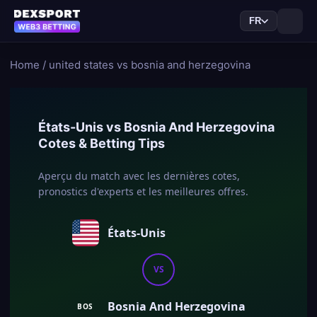
FR
Home
/
united states vs bosnia and herzegovina
États-Unis vs Bosnia And Herzegovina
Cotes & Betting Tips
Aperçu du match avec les dernières cotes,
pronostics d'experts et les meilleures offres.
États-Unis
VS
Bosnia And Herzegovina
BOS