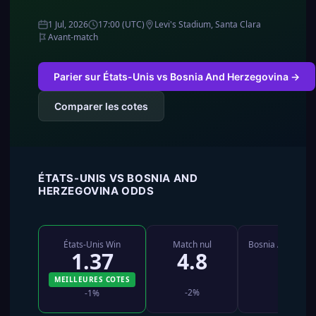
1 Jul, 2026
17:00 (UTC)
Levi's Stadium, Santa Clara
Avant-match
Parier sur États-Unis vs Bosnia And Herzegovina →
Comparer les cotes
ÉTATS-UNIS VS BOSNIA AND
HERZEGOVINA ODDS
États-Unis Win
Match nul
Bosnia And Herz
1.37
4.8
8.
MEILLEURES COTES
-2%
+1%
-1%