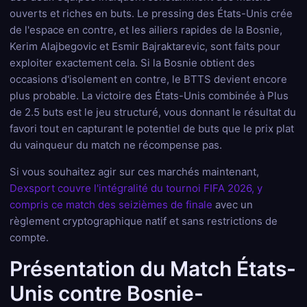
ouverts et riches en buts. Le pressing des États-Unis crée
de l'espace en contre, et les ailiers rapides de la Bosnie,
Kerim Alajbegovic et Esmir Bajraktarevic, sont faits pour
exploiter exactement cela. Si la Bosnie obtient des
occasions d'isolement en contre, le BTTS devient encore
plus probable. La victoire des États-Unis combinée à Plus
de 2.5 buts est le jeu structuré, vous donnant le résultat du
favori tout en capturant le potentiel de buts que le prix plat
du vainqueur du match ne récompense pas.
Si vous souhaitez agir sur ces marchés maintenant,
Dexsport couvre l'intégralité du tournoi FIFA 2026, y
compris ce match des seizièmes de finale
avec un
règlement cryptographique natif et sans restrictions de
compte.
Présentation du Match États-
Unis contre Bosnie-