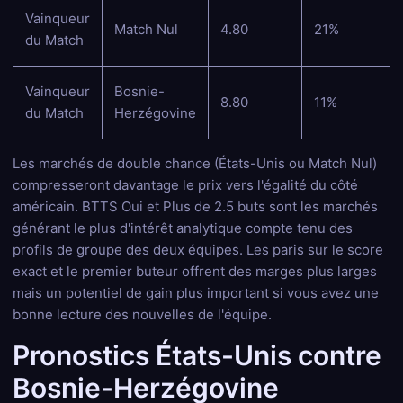
Vainqueur
Match Nul
4.80
21%
du Match
Vainqueur
Bosnie-
8.80
11%
du Match
Herzégovine
Les marchés de double chance (États-Unis ou Match Nul)
compresseront davantage le prix vers l'égalité du côté
américain. BTTS Oui et Plus de 2.5 buts sont les marchés
générant le plus d'intérêt analytique compte tenu des
profils de groupe des deux équipes. Les paris sur le score
exact et le premier buteur offrent des marges plus larges
mais un potentiel de gain plus important si vous avez une
bonne lecture des nouvelles de l'équipe.
Pronostics États-Unis contre
Bosnie-Herzégovine