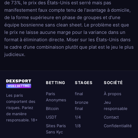
de 73%, le prix des États-Unis est serré mais pas
manifestement faux compte tenu de l'avantage à domicile,
de la forme supérieure en phase de groupes et d'une
équipe bosnienne sans clean sheet. Le problème est que
le prix ne laisse aucune marge pour la variance dans un
format à élimination directe. Miser sur les États-Unis dans
le cadre d'une combinaison plutôt que plat est le jeu le plus
judicieux.
BETTING
STAGES
SOCIÉTÉ
Paris
final
À propos
Les paris
Anonymes
comportent des
bronze
Jeu
risques. Pariez
Bitcoin
final
responsable
de manière
USDT
1/4
Contact
responsable. 18+
Sites Paris
1/8
Confidentialité
Sans Kyc