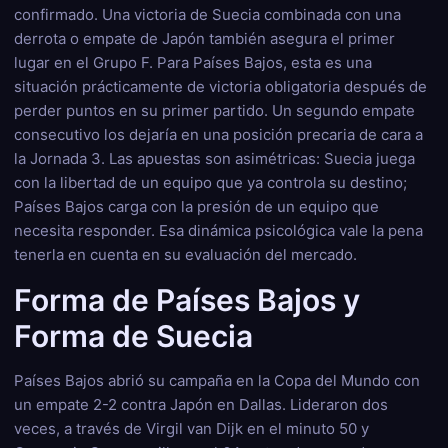
confirmado. Una victoria de Suecia combinada con una
derrota o empate de Japón también asegura el primer
lugar en el Grupo F. Para Países Bajos, esta es una
situación prácticamente de victoria obligatoria después de
perder puntos en su primer partido. Un segundo empate
consecutivo los dejaría en una posición precaria de cara a
la Jornada 3. Las apuestas son asimétricas: Suecia juega
con la libertad de un equipo que ya controla su destino;
Países Bajos carga con la presión de un equipo que
necesita responder. Esa dinámica psicológica vale la pena
tenerla en cuenta en su evaluación del mercado.
Forma de Países Bajos y
Forma de Suecia
Países Bajos abrió su campaña en la Copa del Mundo con
un empate 2-2 contra Japón en Dallas. Lideraron dos
veces, a través de Virgil van Dijk en el minuto 50 y