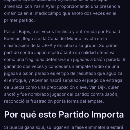
amenaza, con Yasin Ayari proporcionando una presencia
dinámica en el mediocampo que anotó dos veces en el
primer partido.
Países Bajos, tres veces finalista y entrenada por Ronald
Koeman, llegó a esta Copa del Mundo invicta en la
clasificación de la UEFA y encabezó su grupo. Su primer
partido contra Japón mostró tanto su calidad ofensiva
como una fragilidad defensiva en jugadas a balón parado. Ir
ganando dos veces y conceder un empate tardío de una
jugada a balón parado es el tipo de resultado que agudiza
el enfoque, y Koeman habrá señalado el juego de entrega
de Suecia como una preocupación clave. Van Dijk, quien
anotó y fue nombrado jugador del partido contra Japón,
reconoció la frustración por la forma del empate.
Por qué este Partido Importa
Si Suecia gana aquí, su lugar en la fase eliminatoria estará