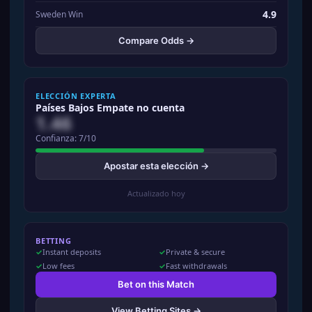
4.9
Sweden Win
Compare Odds →
ELECCIÓN EXPERTA
Países Bajos Empate no cuenta
1.46
Confianza: 7/10
Apostar esta elección →
Actualizado hoy
BETTING
Instant deposits
Private & secure
Low fees
Fast withdrawals
Bet on this Match
View Betting Sites →