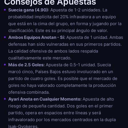
Consejos de Apuestas
Suecia gana (4.90):
Apuesta de 1-2 unidades. La
probabilidad implícita del 20% infravalora a un equipo
que está en la cima del grupo, en forma y jugando por la
clasificación. Este es su principal ángulo de valor.
Ambos Equipos Anotan - Sí:
Apuesta de 1 unidad. Ambas
defensas han sido vulneradas en sus primeros partidos.
La calidad ofensiva de ambos lados respalda
cualitativamente este mercado.
Más de 2.5 Goles:
Apuesta de 0.5-1 unidad. Suecia
marcó cinco, Países Bajos estuvo involucrado en un
partido de cuatro goles. Es posible que el mercado de
goles no haya valorado completamente la producción
ofensiva combinada.
Ayari Anota en Cualquier Momento:
Apuesta de alto
riesgo de pequeña cantidad. Dos goles en el primer
partido, opera en espacios entre líneas y será
infravalorado por los mercados centrados en la dupla
Isak-Gyokeres.