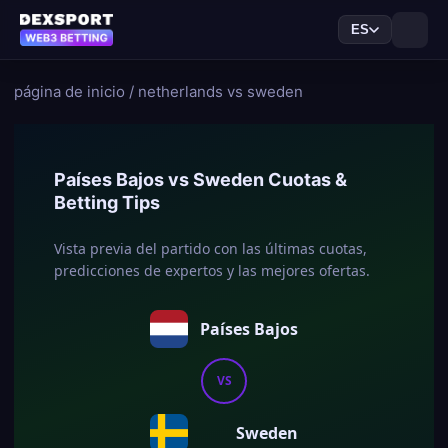
ES
página de inicio
/
netherlands vs sweden
Países Bajos vs Sweden Cuotas &
Betting Tips
Vista previa del partido con las últimas cuotas,
predicciones de expertos y las mejores ofertas.
Países Bajos
VS
Sweden