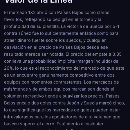
El mercado 1X2 abrió con Países Bajos como claros
favoritos, reflejando su pedigrí en el torneo y la
profundidad de su plantilla. La victoria de Suecia por 5-1
contra Túnez fue lo suficientemente enfática como para
atraer dinero fuerte sobre los suecos, y cualquier
desviación en el precio de Países Bajos desde ese
resultado merece ser notada. El precio del empate a 3.85
conlleva una probabilidad implícita (margen incluido) del
26%, lo que es el reconocimiento del mercado de que este
es un encuentro genuinamente competitivo entre dos
equipos con momentos contrastantes. Los mercados de
más/menos y de ambos equipos marcan son donde el
volumen recreativo tiende a suavizar los precios. Países
Bajos encajó dos goles contra Japón y Suecia marcó cinco,
lo que significa que los mercados de goles pueden estar
infravalorados para los apostadores de alto volumen que
buscan superar el cierre. Esté atento a cualquier