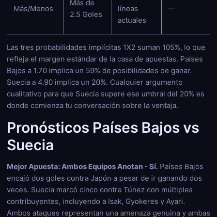
Más de
Más/Menos
líneas
--
2.5 Goles
actuales
Las tres probabilidades implícitas 1X2 suman 105%, lo que
refleja el margen estándar de la casa de apuestas. Países
Bajos a 1.70 implica un 59% de posibilidades de ganar.
Suecia a 4.90 implica un 20%. Cualquier argumento
cualitativo para que Suecia supere ese umbral del 20% es
donde comienza tu conversación sobre la ventaja.
Pronósticos Países Bajos vs
Suecia
Mejor Apuesta: Ambos Equipos Anotan - Sí.
Países Bajos
encajó dos goles contra Japón a pesar de ir ganando dos
veces. Suecia marcó cinco contra Túnez con múltiples
contribuyentes, incluyendo a Isak, Gyokeres y Ayari.
Ambos ataques representan una amenaza genuina y ambas