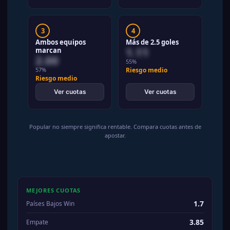
3
4
Ambos equipos
Más de 2.5 goles
1.11
marcan
2.00
55%
57%
Riesgo medio
Riesgo medio
Ver cuotas
Ver cuotas
Popular no siempre significa rentable. Compara cuotas antes de
apostar.
MEJORES CUOTAS
1.7
Países Bajos Win
3.85
Empate