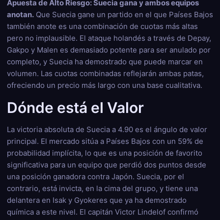
Apuesta de Alto Riesgo: Suecia gana y ambos equipos
anotan.
Que Suecia gane un partido en el que Países Bajos
también anote es una combinación de cuotas más altas
pero no implausible. El ataque holandés a través de Depay,
Gakpo y Malen es demasiado potente para ser anulado por
completo, y Suecia ha demostrado que puede marcar en
volumen. Las cuotas combinadas reflejarán ambas patas,
ofreciendo un precio más largo con una base cualitativa.
Dónde está el Valor
La victoria absoluta de Suecia a 4.90 es el ángulo de valor
principal. El mercado sitúa a Países Bajos con un 59% de
probabilidad implícita, lo que es una posición de favorito
significativa para un equipo que perdió dos puntos desde
una posición ganadora contra Japón. Suecia, por el
contrario, está invicta, en la cima del grupo, y tiene una
delantera en Isak y Gyokeres que ya ha demostrado
química a este nivel. El capitán Victor Lindelof confirmó