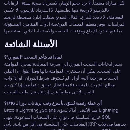
لكل مباراة مسبقاً. لا تزد حجم الرهان لاسترداد نتيجة سيئة. الرهانات
بالكريبتو لا رجعة فيها بطبيعتها. لا استرداد للرسوم، لا عكس
للمعاملة، لا نافذة للنزاع. المال السريع يتطلب إدارة منضبطة لرصيد
المراهنات. توفر معظم المنصات المرخصة أدوات المقامرة المسؤولة
بما فيها حدود الإيداع ومؤقتات الجلسة والاستبعاد الذاتي. استخدمها.
الأسئلة الشائعة
لماذا قد يتأخر السحب "الفوري"؟
تشير ادعاءات السحب الفوري إلى سرعة المعالجة بمجرد الموافقة
على السحب. يمكن أن تستغرق الموافقة ذاتها وقتاً أطول إذا أطلق
الحساب مراجعة آلية، أو إذا لم يُستوفَ شرط الدوران، أو إذا واجه
معالج الشريك للمنصة قائمة انتظار. تحقق دائماً مما إذا كان حد
اللعب الأدنى مطبقاً على إيداعك قبل طلب السحب.
أي عملة رقمية تُسوّى بأسرع وقت لرهانات دور الـ 1/16؟
Bitcoin Lightning وSolana هما الأفضل أداءً. يُسوّي Lightning
خارج السلسلة في ثوانٍ على المنصات المدعومة. تُنهي SOL
المعاملات على السلسلة في أقل من ثانية. يأتي XRP بعدهما في ثلاث