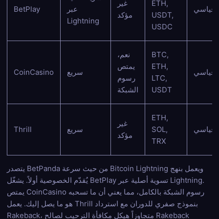
ETH,
غير
قياسي
عبر
BetPlay
USDT,
مؤكد
Lightning
USDC
BTC,
نعم،
ETH,
يمتص
قياسي
سريع
CoinCasino
LTC,
رسوم
USDT
الشبكة
ETH,
غير
قياسي
SOL,
سريع
Thrill
مؤكد
TRX
يتصدر BetPanda من حيث سرعة Bitcoin Lightning ويعمل بنهج
يُقدّم الخصوصية أولاً. يشغّل BetPlay تسوية أصلية عبر Lightning.
يمتص CoinCasino رسوم الشبكة بالكامل، مما يعني أن ما تسحبه
هو ما يصل إليك. يعمل Thrill بنموذج صفري للدوران مع استرداد
Rakeback، متجاوزاً هيكل مكافأة الترحيب لصالح Rakeback