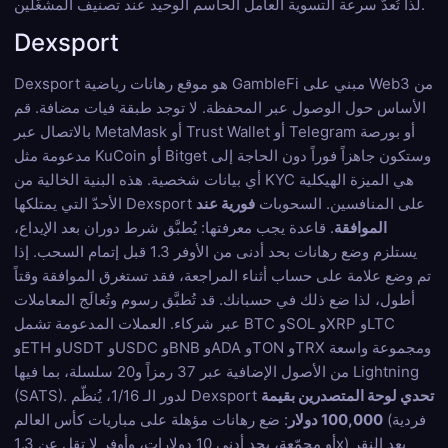
لذا تُعدّ سرعة التسوية العامل الحاسم الوحيد عند تصنيف المشغّلين.
Dexsport
Dexsport هو موقع رهانات رياضية GambleFi مبني على Web3 من
الأساس حول الوصول عبر المحفظة. لا توجد طبقة فيات مضافة. قم
بالاتصال عبر MetaMask أو Trust Wallet أو Telegram أو بورصة
مدعومة مثل KuCoin أو Bitget وستكون جاهزاً فوراً دون الحاجة إلى
أي بيانات شخصية. هذه البنية الخالية من KYC هي الميزة الهيكلية
الأحدّ التي يمتلكها Dexsport على المنافسين. السحوبات
فورية عند
الموافقة
. قاعدة يجب معرفتها: يُطبَّق شرط دوران بعد الإيداع،
يستلزم وضع رهانات بحد أدنى من الأوفر 1.3 قبل إتمام السحب. إذا
تم وضع علامة على حساب أثناء المراجعة، فقد تستغرق الموافقة وقتاً
أطول، لذا ضع ذلك في حسبانك. قد تُطبَّق رسوم وتُعالَج المعاملات
عبر شركاء. العملات المدعومة تشمل BTC وSOL وXRP وLTC
وETH وUSDT وUSDC وBNB وADA وTON وTRX ومجموعة واسعة
من الأصول الإضافية عبر 37 رمزاً و20 سلسلة، بما فيها Lightning
تحدي لوحة المتصدرين بقيمة
(SATS). لدور الـ 1/16، يُنظّم Dexsport
100,000 دولار
: ضع رهانات مؤهلة على مباريات كأس العالم (فردية
أو مجمّعة، بحد أدنى 10 دولارات، وأوفر لا تقل عن 1.3x) بعد النقر