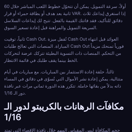
أولاً، سرعة التمويل. يمكن أن تتحوّل خطوط اللعب المباشر خلال 60
ثانية بعد هدف أو بطاقة حمراء أو قرار VAR. إذا استغرق إيداعك ثلاث
دقائق للتأكيد، فقد فاتتك القيمة بالفعل. تتيح لك إيداعات السلاسل
السريعة التمويل والمراهنة قبل إعادة تسعير السوق.
ثانياً، توقيت Cash Out. تُقفل ميزة Cash Out العوائد قبل انتهاء
المباراة. المنصات التي تعالج طلبات Cash Out فورياً تمنحك مزيداً
من التحكم. المنصات ذات التسوية البطيئة تتركك عرضة لتحركات
الخط بينما يقف طلبك في قائمة الانتظار.
ثالثاً، حلقة إعادة الاستثمار بين المباريات. مع مباريات في أيام
متتالية، يمكن إعادة نشر الأموال التي تُسوّى في دقائق في المساء
ذاته بدلاً من بقائها خاملة. تتكرر هذه الدورة ثماني مرات عبر نافذة
دور الـ 1/16.
مكافآت الرهانات بالكريبتو لدور الـ
1/16
حجم المكافأة ليس المقياس المهم خلال نافذة الإقصاء التي تمتد