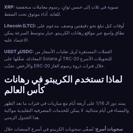
تسوية في ثلاث إلى خمس ثوانٍ. رسوم معاملات منخفضة
XRP:
للغاية. أداء موثوق تحت الضغط.
أوقات كتل تبلغ نحو دقيقتين ونصف. مدعوم على
Litecoin (LTC):
نطاق واسع عبر مواقع رهانات الكريبتو. خيار متوسط السرعة يمكن
الاعتماد عليه.
العملات المستقرة تُزيل تقلبات الأسعار من
USDT وUSDC:
المعادلة. شغّلها على Solana أو TRC-20 للتحويلات الأسرع
والأرخص. تجنّب ERC-20 خلال فترات ذروة رسوم الغاز.
لماذا تستخدم الكريبتو في رهانات
كأس العالم
يمتد دور الـ 1/16 على أربعة أيام مع مباريات في فترات ما بعد الظهر
والمساء في أيام متتالية. لا يمكن للخدمات المصرفية التقليدية مواكبة
هذا الجدول الزمني.
سحوبات أسرع:
تُصفّى سحوبات الكريبتو في أسرع المنصات خلال