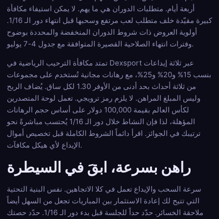
أربعة أيام. متطلبات الدوران هي ما يهم. لا يمكن استيفاء مكافأة
كبيرة مقيّدة خلف متطلب لعب مرتفع وسحبها قبل انتهاء دور الـ 1/16.
أولوية العروض ذات شروط الدوران المنخفضة والمحددة بوضوح
وفترات انتهاء الصلاحية القصيرة المتوافقة مع جدول 4-7 يوليو.
تمتد مكافأة الترحيب الرياضية في Dexsport عبر ثلاثة إيداعات
بنسب 15% و20% و25%، مع رهانات مجانية تُستخدم على مجموعات
من ثلاثة أحداث بحد أدنى من الأوفر 1.30 لكل ساق. يُضاف الربح
وليس المبلغ المراهن. لا يلزم رمز ترويجي. تعمل لوحة المتصدرين
لكأس العالم بقيمة 100,000 دولار على أساس حجم الرهانات
المؤهلة، لذا فإن النشاط خلال دور الـ 1/16 يُحتسب مباشرةً نحو
ترتيبك في الجوائز. اقرأ دائماً الشروط الكاملة قبل تخصيص أموال
الإيداع لأي هيكل مكافآت.
راهن بسرعة، ابقَ في السيطرة
سرعة السحب والإيداع تعمل في كلا الاتجاهين. نفس البنية التحتية
التي تتيح لك إعادة الاستثمار بين المباريات تجعل من السهل أيضاً
ملاحقة الخسائر. حدّد حداً للجلسة قبل بدء دور الـ 1/16. حدّد حصتك