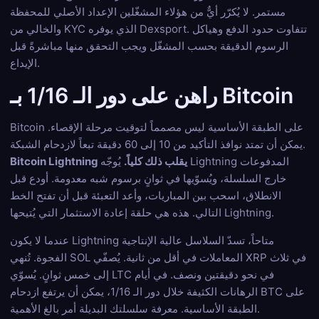
مستمر. لا يُكرّر أيٌّ من هؤلاء المشغّلين الإعداد الأصلي للمحفظة
والخالي من KYC الذي يوفره Dexsport. تتفاوت حدود الدفع وهياكل
الرسوم الدقيقة بحسب المشغّل ويجب التحقق منها مباشرةً قبل
الإيداع.
راهن على دور الـ 1/16 بـ Bitcoin
Bitcoin على الطبقة الأساسية ليس مصمماً لتوقيت مرحلة الإقصاء.
يمكن أن تمتد نوافذ التأكيد من 10 إلى 60 دقيقة تبعاً لازدحام الشبكة.
Bitcoin Lightning يقلب ذلك كلياً.
يُوجّه Lightning المدفوعات
خارج السلسلة، ويُسوّيها في ثوانٍ برسوم شبه معدومة. أودع قبل
الانطلاق، اسحب بين المباريات، وأعد التعبئة قبل أن تفتح الخط
التالي. هذه هي حلقة إعادة الاستثمار التي يُتيحها Lightning.
عندما لا يكون Lightning متاحاً، تسدّ السلاسل عالية الإنتاجية
الفجوة. تُنهي SOL المعاملات في أقل من ثانية. يُصفّي XRP في ثلاث
إلى خمس ثوانٍ. يُسوّي LTC في نحو دقيقتين ونصف. في أيام
الرهانات الكثيفة خلال دور الـ 1/16، يمكن أن يرتفع ازدحام BTC على
الطبقة الأساسية. معرفة سلسلتك البديلة أمر بالغ الأهمية.