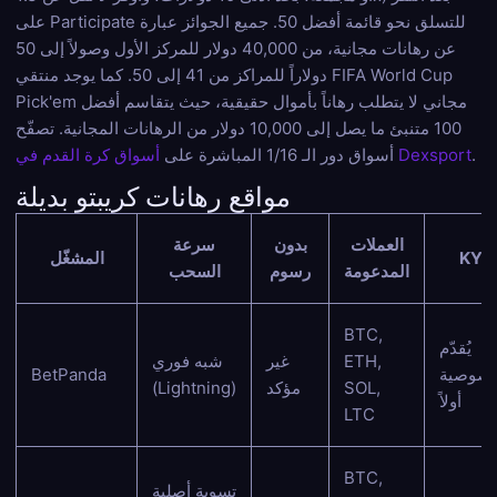
على Participate للتسلق نحو قائمة أفضل 50. جميع الجوائز عبارة
عن رهانات مجانية، من 40,000 دولار للمركز الأول وصولاً إلى 50
دولاراً للمراكز من 41 إلى 50. كما يوجد منتقي FIFA World Cup
Pick'em مجاني لا يتطلب رهاناً بأموال حقيقية، حيث يتقاسم أفضل
100 متنبئ ما يصل إلى 10,000 دولار من الرهانات المجانية. تصفّح
.
أسواق كرة القدم في Dexsport
أسواق دور الـ 1/16 المباشرة على
مواقع رهانات كريبتو بديلة
العملات
بدون
سرعة
KYC
المشغّل
المدعومة
رسوم
السحب
BTC,
يُقدّم
ETH,
غير
شبه فوري
خصوصية
BetPanda
SOL,
مؤكد
(Lightning)
أولاً
LTC
BTC,
تسوية أصلية