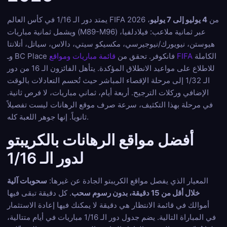
يمتد دور الـ 1/16 في كأس العالم FIFA 2026 من
4 يوليو إلى 7 يوليو
،
ويشمل ثمانية مباريات (M89-M96) عبر ثمانية ملاعب: فيلادلفيا،
هيوستن، نيويورك/نيوجيرسي، مكسيكو سيتي، دالاس، سياتل، أتلانتا
الكاملة
قائمة مباريات ومواقع FIFA
وـ BC Place فانكوفر. تحقق من
للاطلاع على مواعيد الانطلاق المؤكدة. يتأهل الفائزون الـ 16 من دور
الـ 1/32 إلى مرحلة الإقصاء المباشر حيث تُحسم التعادلات بالوقت
الإضافي وركلات الترجيح. أربعة أيام، ثماني مباريات، لا فرص ثانية.
في مرحلة بهذا التكثيف، سرعة صرف موقع الرهانات ليست تفصيلاً
ثانوياً. إنها جوهر اللعبة كله.
أفضل مواقع الرهانات بالكريبتو
لدور الـ 1/16
المعيار الذي يفصل مواقع الكريبتو الجادة عن غيرها:
سحوبات آلية
خلال أقل من 15 دقيقة، بدون رسوم سحب
. كل دقيقة تبقى فيها
أموالك في قائمة الانتظار هي دقيقة لا يمكنك فيها إعادة الاستثمار
في المباراة التالية. يضم جدول دور الـ 1/16 مباريات في أيام متتالية،