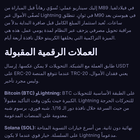
إليك سيناريو عملي: تُسوّي رهاناً قبل المباراة من M89 في فيلادلفيا.
تُصفّى الأموال عبر Lightning في ثوانٍ. تنطلق M90 في هيوستن بعد
ساعات. تُعيد استثمار المبلغ الكامل قبل صافرة البداية بدلاً من
مراقبة تحويل مصرفي يزحف عبر النظام لمدة يومي عمل. هذه هي
الميزة التراكمية التي يخلقها الكريبتو خلال نافذة أربعة أيام.
العملات الرقمية المقبولة
طابق العملة مع الشبكة. التحويلات لا يمكن عكسها. إرسال USDT
على ERC-20 عندما تتوقع المنصة TRC-20 يعني فقدان الأموال،
وليس مجرد تأخير.
BTC على الطبقة الأساسية للتحويلات
Bitcoin (BTC) وLightning:
الكبيرة حيث يكون وقت التأكيد مقبولاً. Lightning للتحركات الحرجة
من حيث السرعة خلال نافذة دور الـ 1/16. شبه فوري، برسوم شبه
معدومة على المنصات المدعومة.
نهائية دون ثانية. من أسرع خيارات التسوية المتاحة
Solana (SOL):
على السلسلة. خيار قوي عندما لا يكون Lightning مدعوماً.