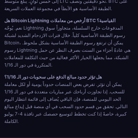
إلى خمس ثوانٍ. يبلغ متوسط LTC نحو دقيقتين ونصف. BTC على
الطبقة الأساسية هو الأبطأ في مجموعة العملات السريعة.
هل Bitcoin Lightning أرخص من معاملات BTC القياسية؟
نعم. يُوجّه Lightning المدفوعات خارج السلسلة، متجاوزاً سوق
رسوم الطبقة الأساسية كلياً. خلال فترات الازدحام الشديد لشبكة
Bitcoin، يمكن أن ترتفع رسوم الطبقة الأساسية بشكل ملحوظ.
رسوم Lightning هي عادةً أجزاء من السنت بصرف النظر عن حمل
الشبكة، مما يجعلها الخيار الأكثر فعالية من حيث التكلفة للمعاملات
المتكررة في دور الـ 1/16.
هل تؤثر حدود مبالغ الدفع على سحوبات دور الـ 1/16؟
يمكن أن تؤثر. تفرض بعض المنصات حدوداً يومية أو لكل معاملة
للسحب. إذا تجاوزت أرباحك عبر مباريات متعددة في دور الـ 1/16
الحد اليومي للمنصة، فإن الباقي يُضاف إلى قائمة انتظار اليوم
التالي. تحقق من قسم حدود السحب في أي منصة قبل إيداع مبالغ
كبيرة، خاصةً إذا كنت تخطط لتوسيع حصصك عبر نافذة 4-7 يوليو
الكاملة.