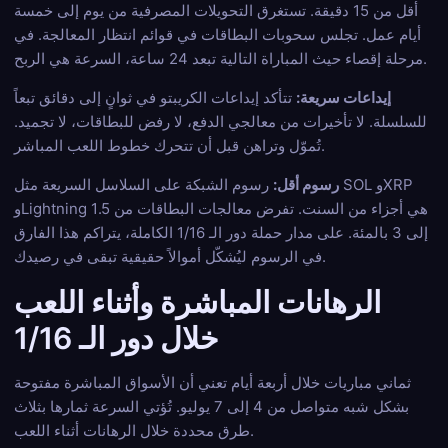
أقل من 15 دقيقة. تستغرق التحويلات المصرفية من يوم إلى خمسة
أيام عمل. تجلس سحوبات البطاقات في قوائم انتظار المعالجة. في
مرحلة إقصاء حيث المباراة التالية تبعد 24 ساعة، السرعة هي الربح.
إيداعات سريعة:
تتأكد إيداعات الكريبتو في ثوانٍ إلى دقائق تبعاً
للسلسلة. لا تأخيرات من معالجي الدفع، لا رفض للبطاقات، لا تجميد.
تُموّل وتراهن قبل أن تتحرك خطوط اللعب المباشر.
رسوم أقل:
رسوم الشبكة على السلاسل السريعة مثل SOL وXRP
وLightning هي أجزاء من السنت. تفرض معالجات البطاقات من 1.5
إلى 3 بالمئة. على مدار حملة دور الـ 1/16 الكاملة، يتراكم هذا الفارق
في الرسوم ليُشكّل أموالاً حقيقية تبقى في رصيدك.
الرهانات المباشرة وأثناء اللعب
خلال دور الـ 1/16
ثماني مباريات خلال أربعة أيام تعني أن الأسواق المباشرة مفتوحة
بشكل شبه متواصل من 4 إلى 7 يوليو. تُؤتي السرعة ثمارها بثلاث
طرق محددة خلال الرهانات أثناء اللعب.