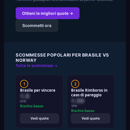
Ottieni le migliori quote →
Scommetti ora
SCOMMESSE POPOLARI PER BRASILE VS
NORWAY
Tutte le scommesse →
1
2
Brasile per vincere
Brasile Rimborso in
1.9
caso di pareggio
1.59
65%
Rischio basso
39%
Rischio basso
Vedi quote
Vedi quote