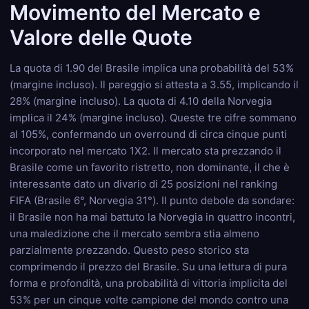
Movimento del Mercato e
Valore delle Quote
La quota di 1.90 del Brasile implica una probabilità del 53%
(margine incluso). Il pareggio si attesta a 3.55, implicando il
28% (margine incluso). La quota di 4.10 della Norvegia
implica il 24% (margine incluso). Queste tre cifre sommano
al 105%, confermando un overround di circa cinque punti
incorporato nel mercato 1X2. Il mercato sta prezzando il
Brasile come un favorito ristretto, non dominante, il che è
interessante dato un divario di 25 posizioni nel ranking
FIFA (Brasile 6°, Norvegia 31°). Il punto debole da sondare:
il Brasile non ha mai battuto la Norvegia in quattro incontri,
una maledizione che il mercato sembra stia almeno
parzialmente prezzando. Questo peso storico sta
comprimendo il prezzo del Brasile. Su una lettura di pura
forma e profondità, una probabilità di vittoria implicita del
53% per un cinque volte campione del mondo contro una