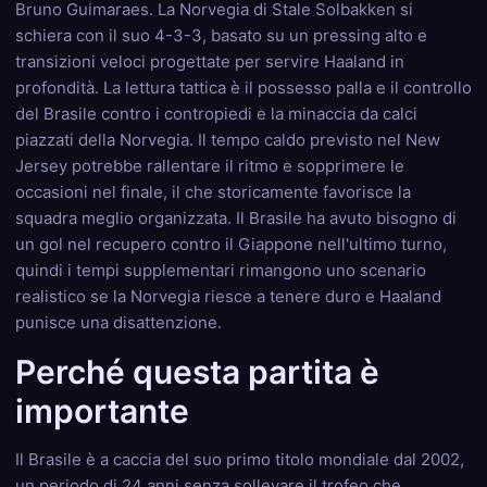
Bruno Guimaraes. La Norvegia di Stale Solbakken si
schiera con il suo 4-3-3, basato su un pressing alto e
transizioni veloci progettate per servire Haaland in
profondità. La lettura tattica è il possesso palla e il controllo
del Brasile contro i contropiedi e la minaccia da calci
piazzati della Norvegia. Il tempo caldo previsto nel New
Jersey potrebbe rallentare il ritmo e sopprimere le
occasioni nel finale, il che storicamente favorisce la
squadra meglio organizzata. Il Brasile ha avuto bisogno di
un gol nel recupero contro il Giappone nell'ultimo turno,
quindi i tempi supplementari rimangono uno scenario
realistico se la Norvegia riesce a tenere duro e Haaland
punisce una disattenzione.
Perché questa partita è
importante
Il Brasile è a caccia del suo primo titolo mondiale dal 2002,
un periodo di 24 anni senza sollevare il trofeo che