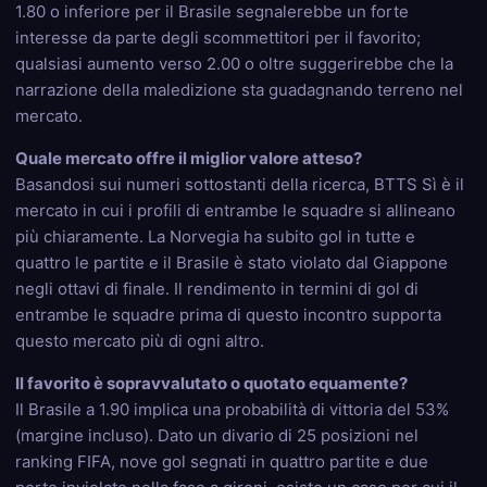
1.80 o inferiore per il Brasile segnalerebbe un forte
interesse da parte degli scommettitori per il favorito;
qualsiasi aumento verso 2.00 o oltre suggerirebbe che la
narrazione della maledizione sta guadagnando terreno nel
mercato.
Quale mercato offre il miglior valore atteso?
Basandosi sui numeri sottostanti della ricerca, BTTS Sì è il
mercato in cui i profili di entrambe le squadre si allineano
più chiaramente. La Norvegia ha subito gol in tutte e
quattro le partite e il Brasile è stato violato dal Giappone
negli ottavi di finale. Il rendimento in termini di gol di
entrambe le squadre prima di questo incontro supporta
questo mercato più di ogni altro.
Il favorito è sopravvalutato o quotato equamente?
Il Brasile a 1.90 implica una probabilità di vittoria del 53%
(margine incluso). Dato un divario di 25 posizioni nel
ranking FIFA, nove gol segnati in quattro partite e due