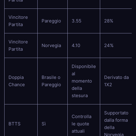
Vincitore
Pareggio
3.55
28%
Partita
Vincitore
Norvegia
4.10
24%
Partita
Disponibile
al
Doppia
Brasile o
Derivato da
momento
Chance
Pareggio
1X2
della
stesura
Supportato
Controlla
dalla forma
BTTS
Sì
le quote
della
attuali
Norvegia