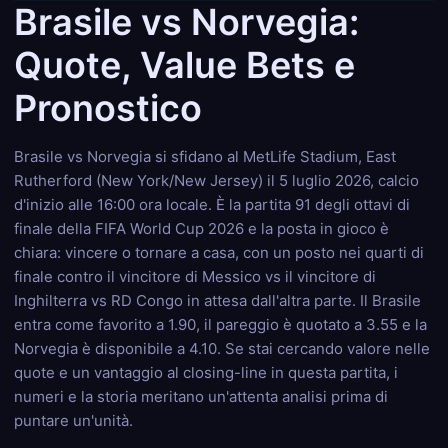
Brasile vs Norvegia:
Quote, Value Bets e
Pronostico
Brasile vs Norvegia si sfidano al MetLife Stadium, East
Rutherford (New York/New Jersey) il 5 luglio 2026, calcio
d'inizio alle 16:00 ora locale. È la partita 91 degli ottavi di
finale della FIFA World Cup 2026 e la posta in gioco è
chiara: vincere o tornare a casa, con un posto nei quarti di
finale contro il vincitore di Messico vs il vincitore di
Inghilterra vs RD Congo in attesa dall'altra parte. Il Brasile
entra come favorito a 1.90, il pareggio è quotato a 3.55 e la
Norvegia è disponibile a 4.10. Se stai cercando valore nelle
quote e un vantaggio al closing-line in questa partita, i
numeri e la storia meritano un'attenta analisi prima di
puntare un'unità.