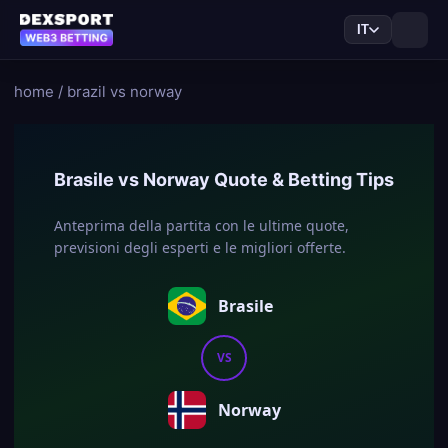
IT
home
/
brazil vs norway
Brasile vs Norway Quote & Betting Tips
Anteprima della partita con le ultime quote,
previsioni degli esperti e le migliori offerte.
Brasile
VS
Norway