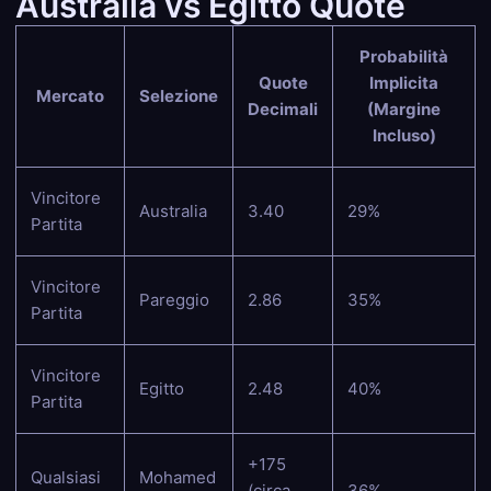
Australia vs Egitto Quote
Probabilità
Quote
Implicita
Mercato
Selezione
Decimali
(Margine
Incluso)
Vincitore
Australia
3.40
29%
Partita
Vincitore
Pareggio
2.86
35%
Partita
Vincitore
Egitto
2.48
40%
Partita
+175
Qualsiasi
Mohamed
(circa
36%