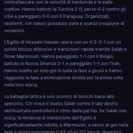
contrattaccare con la velocità di Irankunda e le palle
inattive. Hanno battuto la Turchia 2-0, perso 0-2 contro gli
USA e pareggiato 0-0 con il Paraguay. Organizzati,
resilienti, con basso possesso palla e scarsa creazione di
occasioni.
L'Egitto di Hossam Hassan opera con un 4-2-3-1 con un
solido blocco difensivo e transizioni rapide tramite Salah e
Omar Marmoush. Hanno pareggiato 1-1 con il Belgio,
battuto la Nuova Zelanda 3-1 e pareggiato 1-1 con l'Iran.
Hanno subito un solo gol in tutta la fase a gironi e hanno
raggiunto la fase a eliminazione diretta per la prima volta
nella loro storia.
La battaglia tattica è uno scontro di blocchi bassi allo
specchio. Chi vince il duello Salah contro il lato destro
dell'Australia controllerà il ritmo della partita. Se Salah non
inizia, la minaccia di transizione dell'Egitto è
significativamente ridotta, e Marmoush, a secco di gol nella
fase a gironi nonostante 0.83 xG in 211 minuti, diventa il