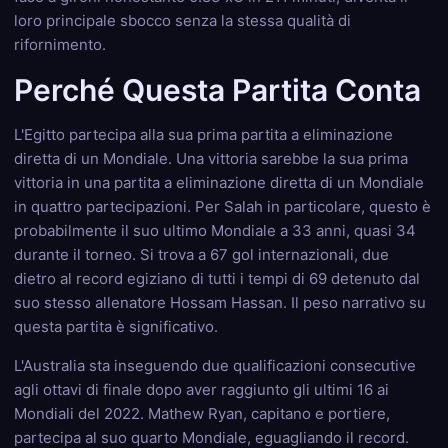
loro principale sbocco senza la stessa qualità di
rifornimento.
Perché Questa Partita Conta
L'Egitto partecipa alla sua prima partita a eliminazione
diretta di un Mondiale. Una vittoria sarebbe la sua prima
vittoria in una partita a eliminazione diretta di un Mondiale
in quattro partecipazioni. Per Salah in particolare, questo è
probabilmente il suo ultimo Mondiale a 33 anni, quasi 34
durante il torneo. Si trova a 67 gol internazionali, due
dietro al record egiziano di tutti i tempi di 69 detenuto dal
suo stesso allenatore Hossam Hassan. Il peso narrativo su
questa partita è significativo.
L'Australia sta inseguendo due qualificazioni consecutive
agli ottavi di finale dopo aver raggiunto gli ultimi 16 ai
Mondiali del 2022. Mathew Ryan, capitano e portiere,
partecipa al suo quarto Mondiale, eguagliando il record.