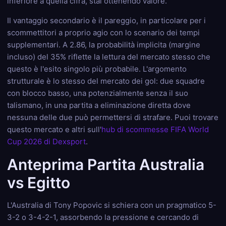
inferiore a quella cifra, stai ottenendo valore.
Il vantaggio secondario è il pareggio, in particolare per i
scommettitori a proprio agio con lo scenario dei tempi
supplementari. A 2.86, la probabilità implicita (margine
incluso) del 35% riflette la lettura del mercato stesso che
questo è l'esito singolo più probabile. L'argomento
strutturale è lo stesso del mercato dei gol: due squadre
con blocco basso, una potenzialmente senza il suo
talismano, in una partita a eliminazione diretta dove
nessuna delle due può permettersi di strafare. Puoi trovare
questo mercato e altri sull'
hub di scommesse FIFA World
Cup 2026 di Dexsport
.
Anteprima Partita Australia
vs Egitto
L'Australia di Tony Popovic si schiera con un pragmatico 5-
3-2 o 3-4-2-1, assorbendo la pressione e cercando di