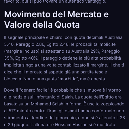
favorito, qui si può trovare un autentico vantaggio.
Movimento del Mercato e
Valore della Quota
Il segnale principale è chiaro: con quote decimali Australia
3.40, Pareggio 2.86, Egitto 2.48, le probabilità implicite
(margine incluso) si attestano su Australia 29%, Pareggio
35%, Egitto 40%. Il pareggio detiene la più alta probabilità
implicita singola una volta contabilizzato il margine, il che ti
dice che il mercato si aspetta già una partita tesa e
bloccata. Non è una quota "morbida", ma è onesta.
Dove il "denaro facile" è probabile che si muova è intorno
alle notizie sull'infortunio di Salah. La quota dell'Egitto era
basata su un Mohamed Salah in forma. È uscito zoppicando
al 57° minuto contro l'Iran, gli esami hanno confermato uno
stiramento al tendine del ginocchio, e non si è allenato il 28
o 29 giugno. L'allenatore Hossam Hassan si è mostrato