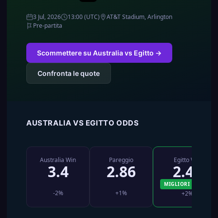
3 Jul, 2026
13:00 (UTC)
AT&T Stadium, Arlington
Pre-partita
Scommettere su Australia vs Egitto →
Confronta le quote
AUSTRALIA VS EGITTO ODDS
Australia Win
Pareggio
Egitto Win
3.4
2.86
2.48
MIGLIORI QUOTE
-2%
+1%
+2%