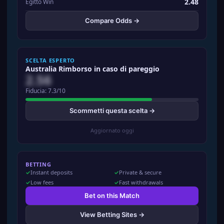
2.48
Egitto Win
Compare Odds →
SCELTA ESPERTO
Australia Rimborso in caso di pareggio
2.56
Fiducia: 7.3/10
Scommetti questa scelta →
Aggiornato oggi
BETTING
Instant deposits
Private & secure
Low fees
Fast withdrawals
Bet on this Match
View Betting Sites →