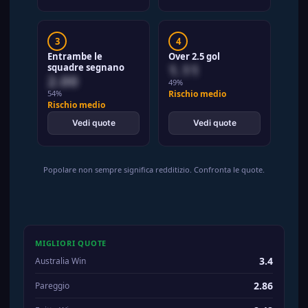
3
4
Entrambe le
Over 2.5 gol
1.11
squadre segnano
2.00
49%
54%
Rischio medio
Rischio medio
Vedi quote
Vedi quote
Popolare non sempre significa redditizio. Confronta le quote.
MIGLIORI QUOTE
3.4
Australia Win
2.86
Pareggio