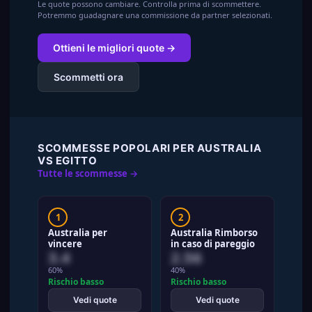
Le quote possono cambiare. Controlla prima di scommettere.
Potremmo guadagnare una commissione da partner selezionati.
Ottieni le migliori quote →
Scommetti ora
SCOMMESSE POPOLARI PER AUSTRALIA
VS EGITTO
Tutte le scommesse →
1
2
Australia per
Australia Rimborso
vincere
in caso di pareggio
3.4
2.56
60%
40%
Rischio basso
Rischio basso
Vedi quote
Vedi quote