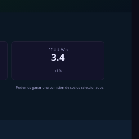
EE.UU. Win
3.4
+1%
Podemos ganar una comisión de socios seleccionados.