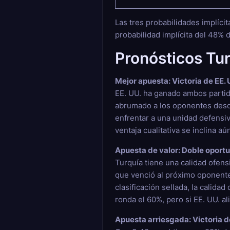
Las tres probabilidades implíci
probabilidad implícita del 48% d
Pronósticos Tur
Mejor apuesta: Victoria de EE. U
EE. UU. ha ganado ambos partido
abrumado a los oponentes desde
enfrentar a una unidad defensiva
ventaja cualitativa se inclina aú
Apuesta de valor: Doble oport
Turquía tiene una calidad ofens
que venció al próximo oponente 
clasificación sellada, la calida
ronda el 60%, pero si EE. UU. al
Apuesta arriesgada: Victoria d