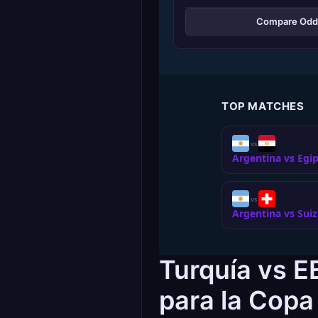
Compare Odd
TOP MATCHES
vs
Argentina vs Egi
vs
Argentina vs Suiz
Turquía vs E
para la Cop