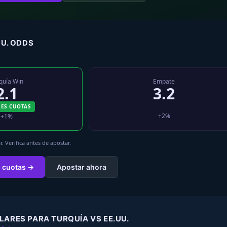
UU. ODDS
quía Win
Empate
2.1
3.2
ES CUOTAS
+2%
+1%
 Verifica antes de apostar.
 cuotas →
Apostar ahora
ARES PARA TURQUÍA VS EE.UU.