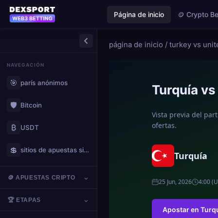
Página de inicio
🪙 Crypto Be
página de inicio
/
turkey vs unit
NAVEGACIÓN
🎯
parís anónimos
Turquía vs
🛡️
Bitcoin
Vista previa del par
ofertas.
₿
USDT
💲
sitios de apuestas sin kyc
Turquía
🪙 APUESTAS CRIPTO
25 Jun, 2026
4:00 (
🏆 ETAPAS
Apostar en Turq