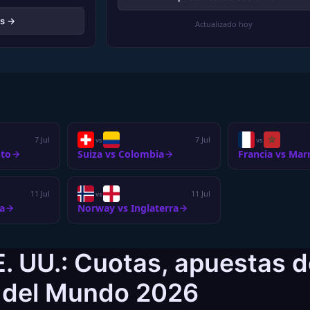
s →
Actualizado hoy
7 Jul
7 Jul
vs
vs
pto
Suiza vs Colombia
Francia vs Mar
11 Jul
11 Jul
vs
a
Norway vs Inglaterra
E. UU.: Cuotas, apuestas d
a del Mundo 2026