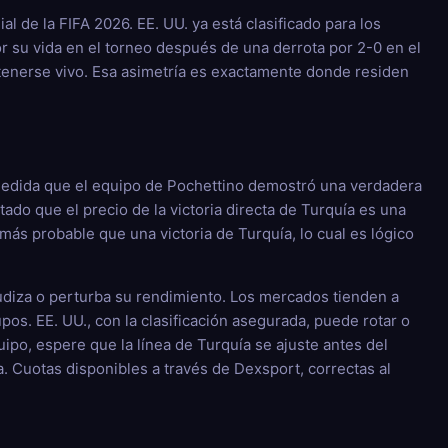
l de la FIFA 2026. EE. UU. ya está clasificado para los
por su vida en el torneo después de una derrota por 2-0 en el
antenerse vivo. Esa asimetría es exactamente donde residen
 medida que el equipo de Pochettino demostró una verdadera
ado que el precio de la victoria directa de Turquía es una
ás probable que una victoria de Turquía, lo cual es lógico
gudiza o perturba su rendimiento. Los mercados tienden a
pos. EE. UU., con la clasificación asegurada, puede rotar o
equipo, espere que la línea de Turquía se ajuste antes del
a. Cuotas disponibles a través de Dexsport, correctas al