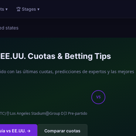
ts ▾
🏆 Stages ▾
ed states
 EE.UU. Cuotas & Betting Tips
tido con las últimas cuotas, predicciones de expertos y las mejores
VS
UTC)
Los Angeles Stadium
Group D
Pre-partido
uía vs EE.UU. →
Comparar cuotas