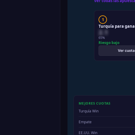
Ver todas las apuest
1
Turquía para gana
2.1
65%
Riesgo bajo
Ver cuota
MEJORES CUOTAS
Turquía Win
Empate
EE.UU. Win