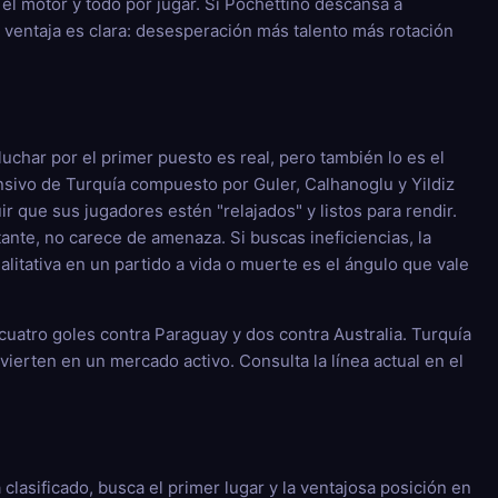
el motor y todo por jugar. Si Pochettino descansa a
la ventaja es clara: desesperación más talento más rotación
uchar por el primer puesto es real, pero también lo es el
fensivo de Turquía compuesto por Guler, Calhanoglu y Yildiz
 que sus jugadores estén "relajados" y listos para rendir.
nte, no carece de amenaza. Si buscas ineficiencias, la
alitativa en un partido a vida o muerte es el ángulo que vale
atro goles contra Paraguay y dos contra Australia. Turquía
erten en un mercado activo. Consulta la línea actual en el
clasificado, busca el primer lugar y la ventajosa posición en