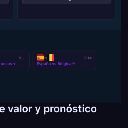
9 Jul
10 Jul
vs
ruecos
España vs Bélgica
e valor y pronóstico