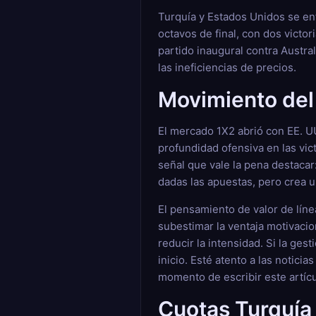
Turquía y Estados Unidos se enf
octavos de final, con dos victor
partido inaugural contra Austra
las ineficiencias de precios.
Movimiento del 
El mercado 1X2 abrió con EE. U
profundidad ofensiva en las vict
señal que vale la pena destacar
dadas las apuestas, pero crea u
El pensamiento de valor de líne
subestimar la ventaja motivacio
reducir la intensidad. Si la ges
inicio. Esté atento a las notic
momento de escribir este artícu
Cuotas Turquía 