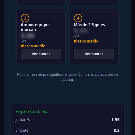
3
4
Ambos equipos
Más de 2.5 goles
1.11
marcan
2.00
62%
61%
Riesgo medio
Riesgo medio
Ver cuotas
Ver cuotas
Popular no siempre significa rentable. Compara cuotas antes de
apostar.
MEJORES CUOTAS
1.95
Jordan Win
3.3
Empate