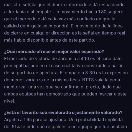
más alto señala que el dinero informado está respaldando
a Jordania o al empate. Un movimiento hacia 1.80 sugiere
que el mercado está cada vez más confiado en que la
calidad de Argelia se impondrá. El movimiento de la línea
de cierre en cualquier dirección es la señal en tiempo real
más fiable disponible antes de este partido.
¿Qué mercado ofrece el mejor valor esperado?
El mercado de victoria de Jordania a 4.10 es el candidato
principal basado en el caso cualitativo construido a partir
de su partido de apertura. El empate a 3.30 es la expresión
de menor varianza de la misma tesis. BTTS vale la pena
monitorear una vez que se confirme el precio, dado que
ambos equipos han demostrado que pueden marcar a este
nivel.
¿Está el favorito sobrevalorado o justamente valorado?
Argelia a 1.95 parece ajustado. Una probabilidad implícita
del 51% te pide que respaldes a un equipo que fue anulado