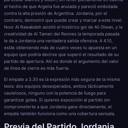
el hecho de que Argelia fue anulada y pareció embotada
contra la alta presión de Argentina. Jordania, por el
contrario, demostró que puede crear y marcar a este nivel.
Noor Al Rawabdeh asistió el histórico gol de Ali Olwan, y la
creatividad de Al Tamari del Rennes la temporada pasada
le da a Jordania una verdadera salida ofensiva. A 4.10,
estás obteniendo más de cuatro veces tu apuesta en un
equipo que podría decirse que superó el resultado de su
partido de apertura. Ahí es donde el argumento del valor
de línea de cierre es más fuerte.
El empate a 3.30 es la expresión más segura de la misma
tesis: dos equipos desesperados, ambos tácticamente
cautelosos, ninguno con la potencia de fuego para
garantizar goles. Si quieres exposición al partido sin
comprometerte a que Jordania gane directamente, el
empate también funciona como una cobertura sensata.
Previa del Partido Jordania