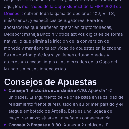
aquí, los
mercados de la Copa Mundial de la FIFA 2026 de
Dexsport
cubren toda la gama de opciones 1X2, BTTS,
más/menos, y específicas de jugadores. Para los
apostadores que prefieren operar en criptomonedas,
Dexsport maneja Bitcoin y otros activos digitales de forma
nativa, lo que elimina la fricción de la conversión de
moneda y mantiene tu actividad de apuestas en la cadena.
Es una opción práctica si ya tienes criptomonedas y
quieres un acceso limpio a los mercados de la Copa del
Mundo sin pasos innecesarios.
Consejos de Apuestas
Consejo 1: Victoria de Jordania a 4.10.
Apuesta 1-2
unidades. El argumento de valor se basa en la calidad del
rendimiento frente al resultado en su primer partido y el
ataque embotado de Argelia. Esta es una jugada de
mayor varianza; ajusta el tamaño en consecuencia.
Consejo 2: Empate a 3.30.
Apuesta 2 unidades. El