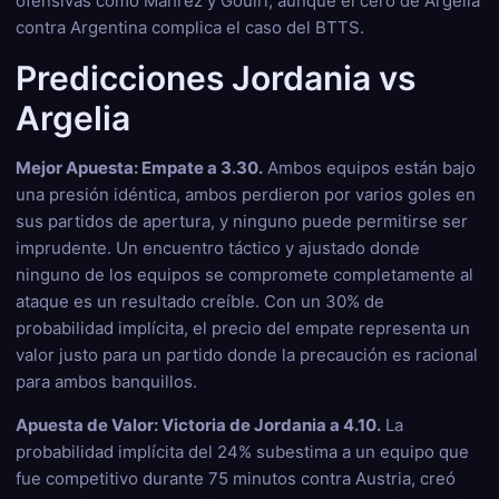
ofensivas como Mahrez y Gouiri, aunque el cero de Argelia
contra Argentina complica el caso del BTTS.
Predicciones Jordania vs
Argelia
Mejor Apuesta: Empate a 3.30.
Ambos equipos están bajo
una presión idéntica, ambos perdieron por varios goles en
sus partidos de apertura, y ninguno puede permitirse ser
imprudente. Un encuentro táctico y ajustado donde
ninguno de los equipos se compromete completamente al
ataque es un resultado creíble. Con un 30% de
probabilidad implícita, el precio del empate representa un
valor justo para un partido donde la precaución es racional
para ambos banquillos.
Apuesta de Valor: Victoria de Jordania a 4.10.
La
probabilidad implícita del 24% subestima a un equipo que
fue competitivo durante 75 minutos contra Austria, creó