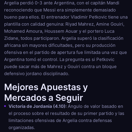
Argelia perdió 0-3 ante Argentina, con el capitán Mandi
reconociendo que Messi era simplemente demasiado
bueno para ellos. El entrenador Vladimir Petkovic tiene una
plantilla con calidad genuina: Riyad Mahrez, Amine Gouiri,
Mohamed Amoura, Houssem Aouar y el portero Luca
Zidane, todos participaron. Argelia superó la clasificación
africana sin mayores dificultades, pero su producción
ofensiva en el partido de apertura fue limitada una vez que
Argentina tomó el control. La pregunta es si Petkovic
puede sacar más de Mahrez y Gouiri contra un bloque
defensivo jordano disciplinado.
Mejores Apuestas y
Mercados a Seguir
Victoria de Jordania (4.10):
Ángulo de valor basado en
el proceso sobre el resultado de su primer partido y las
limitaciones ofensivas de Argelia contra defensas
organizadas.