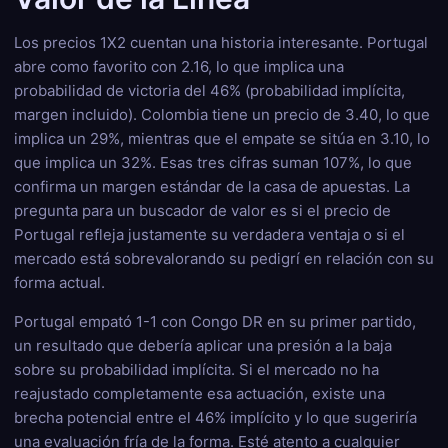
Los precios 1X2 cuentan una historia interesante. Portugal
abre como favorito con 2.16, lo que implica una
probabilidad de victoria del 46% (probabilidad implícita,
margen incluido). Colombia tiene un precio de 3.40, lo que
implica un 29%, mientras que el empate se sitúa en 3.10, lo
que implica un 32%. Esas tres cifras suman 107%, lo que
confirma un margen estándar de la casa de apuestas. La
pregunta para un buscador de valor es si el precio de
Portugal refleja justamente su verdadera ventaja o si el
mercado está sobrevalorando su pedigrí en relación con su
forma actual.
Portugal empató 1-1 con Congo DR en su primer partido,
un resultado que debería aplicar una presión a la baja
sobre su probabilidad implícita. Si el mercado no ha
reajustado completamente esa actuación, existe una
brecha potencial entre el 46% implícito y lo que sugeriría
una evaluación fría de la forma. Esté atento a cualquier