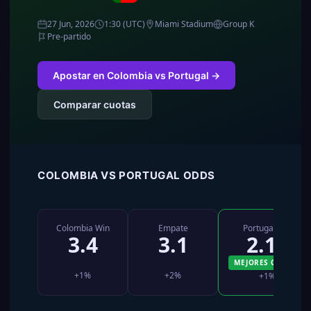
27 Jun, 2026
1:30 (UTC)
Miami Stadium
Group K
Pre-partido
Apostar en Colombia vs Portugal →
Comparar cuotas
COLOMBIA VS PORTUGAL ODDS
Colombia Win
Empate
Portugal Win
3.4
3.1
2.16
MEJORES CUOTAS
+1%
+2%
+1%