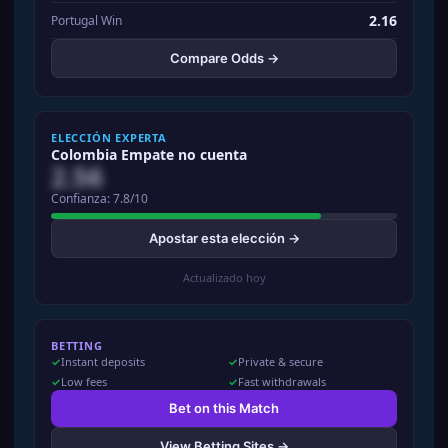
2.16
Portugal Win
Compare Odds →
ELECCIÓN EXPERTA
Colombia Empate no cuenta
2.56
Confianza: 7.8/10
Apostar esta elección →
Actualizado hoy
BETTING
Instant deposits
Private & secure
Low fees
Fast withdrawals
Bet on this Match
View Betting Sites →