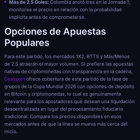
Más de 2.5 Goles:
Colombia anotó tres en la Jornada 1;
monitoree el precio en relación con la probabilidad
implícita antes de comprometerse.
Opciones de Apuestas
Populares
Para este partido, los mercados 1X2, BTTS y Más/Menos
de 2.5 atraerán el mayor volumen. Si prefiere las apuestas
nativas de criptomonedas con transparencia en la cadena,
Dexsport
ofrece cobertura de este partido de la fase de
grupos de la Copa Mundial 2026 con opciones de depósito
en Bitcoin y criptomonedas, lo cual es genuinamente
relevante para los apostadores que desean una liquidación
descentralizada en lugar del procesamiento fiduciario
tradicional. Compare los precios disponibles en esos
mercados antes de que la línea se mueva más cerca del
inicio.