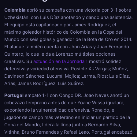
Colombia
abrió su campaña con una victoria por 3-1 sobre
Uzbekistán, con Luis Díaz anotando y dando una asistencia.
El equipo está capitaneado por James Rodríguez, el
máximo goleador histórico de Colombia en la Copa del
Mundo con seis goles y ganador de la Bota de Oro en 2014.
El ataque también cuenta con Jhon Arias y Juan Fernando
Quintero, lo que le da a Lorenzo múltiples opciones
creativas. Su
actuación en la Jornada 1
mostró solidez
defensiva y variedad ofensiva. Posible XI: Vargas; Muñoz,
Davinson Sánchez, Lucumí, Mojica; Lerma, Ríos; Luis Díaz,
Arias, James Rodríguez; Luis Suárez.
Portugal
empató 1-1 con Congo DR. Joao Neves anotó un
cabezazo temprano antes de que Yoane Wissa igualara,
exponiendo la vulnerabilidad defensiva. Ronaldo, el
jugador de campo más veterano en iniciar un partido de la
Copa del Mundo, lidera la línea junto a Bernardo Silva,
Vitinha, Bruno Fernandes y Rafael Leao. Portugal encabezó