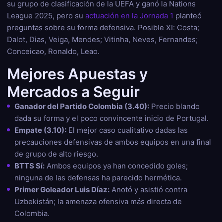
su grupo de clasificación de la UEFA y ganó la Nations
League 2025, pero su
actuación en la Jornada 1
planteó
preguntas sobre su forma defensiva. Posible XI: Costa;
Dalot, Dias, Veiga, Mendes; Vitinha, Neves, Fernandes;
Conceicao, Ronaldo, Leao.
Mejores Apuestas y
Mercados a Seguir
Ganador del Partido Colombia (3.40):
Precio blando
dada su forma y el poco convincente inicio de Portugal.
Empate (3.10):
El mejor caso cualitativo dadas las
precauciones defensivas de ambos equipos en una final
de grupo de alto riesgo.
BTTS Sí:
Ambos equipos ya han concedido goles;
ninguna de las defensas ha parecido hermética.
Primer Goleador Luis Díaz:
Anotó y asistió contra
Uzbekistán; la amenaza ofensiva más directa de
Colombia.