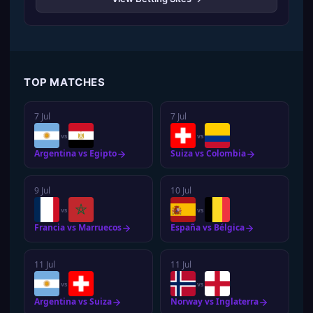
TOP MATCHES
7 Jul
7 Jul
vs
vs
Argentina vs Egipto
Suiza vs Colombia
9 Jul
10 Jul
vs
vs
Francia vs Marruecos
España vs Bélgica
11 Jul
11 Jul
vs
vs
Argentina vs Suiza
Norway vs Inglaterra