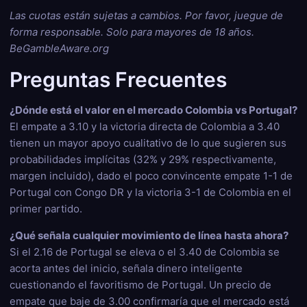
Las cuotas están sujetas a cambios. Por favor, juegue de
forma responsable. Solo para mayores de 18 años.
BeGambleAware.org
Preguntas Frecuentes
¿Dónde está el valor en el mercado Colombia vs Portugal?
El empate a 3.10 y la victoria directa de Colombia a 3.40
tienen un mayor apoyo cualitativo de lo que sugieren sus
probabilidades implícitas (32% y 29% respectivamente,
margen incluido), dado el poco convincente empate 1-1 de
Portugal con Congo DR y la victoria 3-1 de Colombia en el
primer partido.
¿Qué señala cualquier movimiento de línea hasta ahora?
Si el 2.16 de Portugal se eleva o el 3.40 de Colombia se
acorta antes del inicio, señala dinero inteligente
cuestionando el favoritismo de Portugal. Un precio de
empate que baje de 3.00 confirmaría que el mercado está