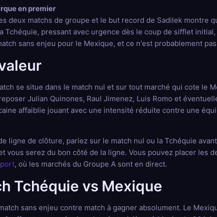
arque en premier
s deux matchs de groupe et le but record de Sadilek montre qu'
 Tchéquie, pressant avec urgence dès le coup de sifflet initial,
 match sans enjeu pour le Mexique, et ce n'est probablement pas
 valeur
atch se situe dans le match nul et sur tout marché qui cote le M
e reposer Julian Quinones, Raul Jimenez, Luis Romo et éventuel
aine affaiblie jouant avec une intensité réduite contre une éq
e ligne de clôture, pariez sur le match nul ou la Tchéquie avant
et vous serez du bon côté de la ligne. Vous pouvez placer les 
port
, où les marchés du Groupe A sont en direct.
h Tchéquie vs Mexique
 match sans enjeu contre match à gagner absolument. Le Mexique