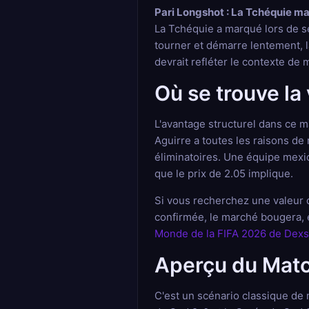
Pari Longshot : La Tchéquie m
La Tchéquie a marqué lors de se
tourner et démarre lentement, la
devrait refléter le contexte de
Où se trouve la
L'avantage structurel dans ce m
Aguirre a toutes les raisons d
éliminatoires. Une équipe mexic
que le prix de 2.05 implique.
Si vous recherchez une valeur d
confirmée, le marché bougera, 
Monde de la FIFA 2026 de Dexs
Aperçu du Matc
C'est un scénario classique de