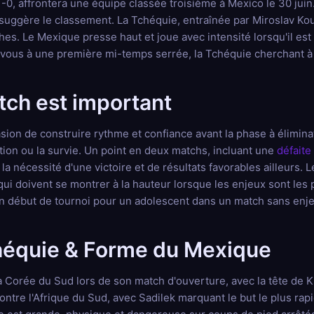
0, affrontera une équipe classée troisième à Mexico le 30 juin. L
le suggère le classement. La Tchéquie, entraînée par Miroslav 
hes. Le Mexique presse haut et joue avec intensité lorsqu'il est
vous à une première mi-temps serrée, la Tchéquie cherchant à e
tch est important
sion de construire rythme et confiance avant la phase à éliminat
ation ou la survie. Un point en deux matchs, incluant une
défaite
c la nécessité d'une victoire et de résultats favorables ailleurs.
ui doivent se montrer à la hauteur lorsque les enjeux sont les p
: un début de tournoi pour un adolescent dans un match sans en
héquie & Forme du Mexique
a Corée du Sud lors de son match d'ouverture, avec la tête d
 contre l'Afrique du Sud, avec Sadilek marquant le but le plus 