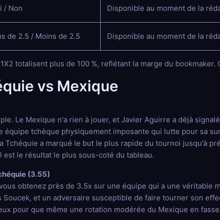
i / Non
Disponible au moment de la réd
us de 2.5 / Moins de 2.5
Disponible au moment de la réd
s 1X2 totalisent plus de 100 %, reflétant la marge du bookmaker.
équie vs Mexique
ple. Le Mexique n'a rien à jouer, et Javier Aguirre a déjà signa
 équipe tchèque physiquement imposante qui lutte pour sa survi
la Tchéquie a marqué le but le plus rapide du tournoi jusqu'à pr
l est le résultat le plus sous-coté du tableau.
Tchéquie (3.55)
, vous obtenez près de 3.5x sur une équipe qui a une véritable
 Soucek, et un adversaire susceptible de faire tourner son effecti
eux pour que même une rotation modérée du Mexique en fasse u