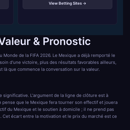
View Betting Sites →
Valeur & Pronostic
du Monde de la FIFA 2026. Le Mexique a déjà remporté le
oin d'une victoire, plus des résultats favorables ailleurs,
'est là que commence la conversation sur la valeur.
ignificative. L'argument de la ligne de clôture est à
on pense que le Mexique fera tourner son effectif et jouera
ctif du Mexique et le soutien à domicile ; il ne prend pas
Cet écart entre la motivation et le prix du marché est ce