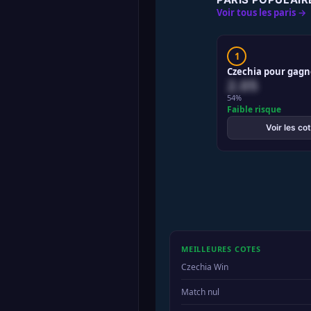
Voir tous les paris →
1
Czechia pour gagn
2.05
54%
Faible risque
Voir les co
MEILLEURES COTES
Czechia Win
Match nul