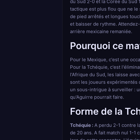
du Sud 2-0 et la Corée du Sud 1-
tactique est plus flou que ne 
de pied arrêtés et longues touc
et baisser de rythme. Attendez-
arrière mexicaine remaniée.
Pourquoi ce ma
Pour le Mexique, c'est une occa
Pour la Tchéquie, c'est l'élimin
l'Afrique du Sud, les laisse ave
sont les joueurs expérimentés q
un sous-intrigue à surveiller 
qu'Aguirre pourrait faire.
Forme de la Tc
Tchéquie :
A perdu 2-1 contre l
de 20 ans. A fait match nul 1-1