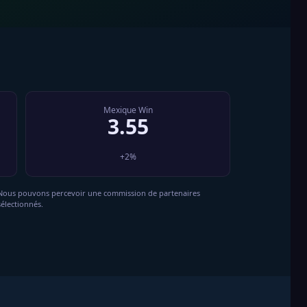
Mexique Win
3.55
+2%
Nous pouvons percevoir une commission de partenaires
sélectionnés.