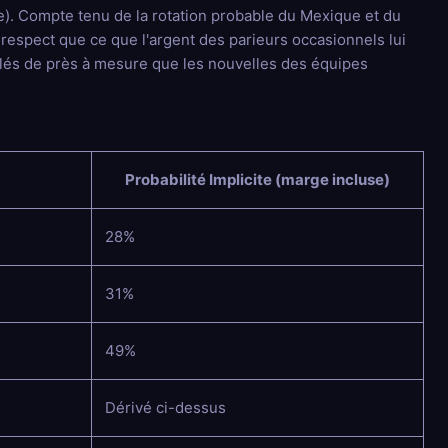
se). Compte tenu de la rotation probable du Mexique et du
 respect que ce que l'argent des parieurs occasionnels lui
lés de près à mesure que les nouvelles des équipes
Probabilité Implicite (marge incluse)
28%
31%
49%
Dérivé ci-dessus