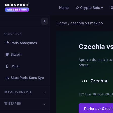
Home
🪙 Crypto Bets ▾

Home
/
czechia vs mexico
NAVIGATION
🎯
Paris Anonymes
Czechia vs
🛡️
Bitcoin
Aperçu du match avec
offres.
₿
USDT
💲
Sites Paris Sans Kyc
Czechia
CZE
🪙 PARIS CRYPTO
24 Jun, 2026
3:00 (
🏆 ÉTAPES
Parier sur Czec