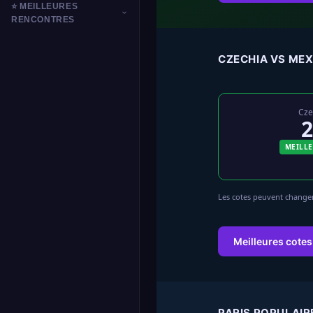
⭐ MEILLEURES
RENCONTRES
CZECHIA VS ME
Cze
2
MEILLE
Les cotes peuvent changer.
Meilleures cote
PARIS POPULAIR