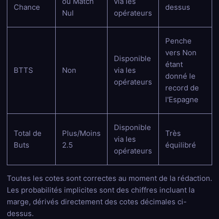
ou Match
via les
Chance
dessus
Nul
opérateurs
Penche
vers Non
Disponible
étant
BTTS
Non
via les
donné le
opérateurs
record de
l'Espagne
Disponible
Total de
Plus/Moins
Très
via les
Buts
2.5
équilibré
opérateurs
Toutes les cotes sont correctes au moment de la rédaction.
Les probabilités implicites sont des chiffres incluant la
marge, dérivés directement des cotes décimales ci-
dessus.