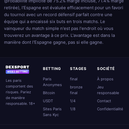
(probabilité implicite de 75.2% marge incluse, 71.4% marge
retirée), l'Espagne est évaluée efficacement pour un favori
du tournoi avec un record défensif parfait contre une
équipe qui a encaissé six buts en trois matchs. Le
vainqueur du match simple n'est pas l'endroit où vous
trouverez un avantage à ce prix. L'avantage est dans la
manière dont l'Espagne gagne, pas si elle gagne.
BETTING
STAGES
SOCIÉTÉ
Paris
final
À propos
Les paris
Anonymes
comportent des
bronze
Jeu
risques. Pariez
Bitcoin
final
responsable
de manière
USDT
1/4
Contact
responsable. 18+
Sites Paris
1/8
Confidentialité
Sans Kyc