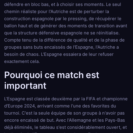
défendre en bloc bas, et à choisir ses moments. Le seul
chemin réaliste pour l'Autriche est de perturber la
construction espagnole par le pressing, de récupérer le
ballon haut et de générer des moments de transition avant
que la structure défensive espagnole ne se réinitialise.
Compte tenu de la différence de qualité et de la phase de
groupes sans buts encaissés de l'Espagne, l'Autriche a
besoin de chaos. L'Espagne essaiera de leur refuser
exactement cela.
Pourquoi ce match est
important
L'Espagne est classée deuxième par la FIFA et championne
d'Europe 2024, arrivant comme l'une des favorites du
tournoi. C'est la seule équipe de son groupe à n'avoir pas
encore encaissé de but. Avec l'Allemagne et les Pays-Bas
déjà éliminés, le tableau s'est considérablement ouvert, et