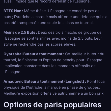
aussi limpide que le record défensif de l'Espagne.
BTTS Non :
Même thèse. L'Espagne ne concède pas de
buts ; l'Autriche a marqué mais affronte une défense qui n'a
pas été transpercée une seule fois dans ce tournoi.
Moins de 2.5 Buts :
Deux des trois matchs de groupe de
l'Espagne se sont terminés avec moins de 2.5 buts. Leur
style ne recherche pas les scores élevés.
Oyarzabal Buteur à tout moment :
Co-meilleur buteur du
tournoi, le finisseur et l'option de penalty pour l'Espagne.
Implication constante dans les moments offensifs de
l'Espagne.
Arnautovic Buteur à tout moment (Longshot) :
Point focal
physique de l'Autriche, a marqué en phase de groupes.
Meilleure exposition offensive autrichienne à un bon prix.
Options de paris populaires