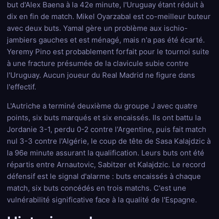
but d'Alex Baena à la 42e minute, l'Uruguay étant réduit à
dix en fin de match. Mikel Oyarzabal est co-meilleur buteur
avec deux buts. Yamal gère un problème aux ischio-
jambiers gauches et est ménagé, mais n'a pas été écarté.
Yeremy Pino est probablement forfait pour le tournoi suite
à une fracture présumée de la clavicule subie contre
l'Uruguay. Aucun joueur du Real Madrid ne figure dans
l'effectif.
L'Autriche a terminé deuxième du groupe J avec quatre
points, six buts marqués et six encaissés. Ils ont battu la
Jordanie 3-1, perdu 0-2 contre l'Argentine, puis fait match
nul 3-3 contre l'Algérie, le coup de tête de Sasa Kalajdzic à
la 96e minute assurant la qualification. Leurs buts ont été
répartis entre Arnautovic, Sabitzer et Kalajdzic. Le record
défensif est le signal d'alarme : buts encaissés à chaque
match, six buts concédés en trois matchs. C'est une
vulnérabilité significative face à la qualité de l'Espagne.