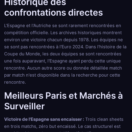
Historique des
confrontations directes
L'Espagne et l'Autriche se sont rarement rencontrées en
compétition officielle. Les archives historiques montrent
environ une victoire chacun depuis 1978. Les équipes ne
se sont pas rencontrées à l'Euro 2024. Dans l'histoire de la
Coupe du Monde, les deux équipes se sont rencontrées
une fois auparavant, l'Espagne ayant perdu cette unique
rencontre. Aucun autre score ou donnée détaillée match
par match n'est disponible dans la recherche pour cette
rencontre.
Meilleurs Paris et Marchés à
Surveiller
Victoire de l'Espagne sans encaisser :
Trois clean sheets
en trois matchs, zéro but encaissé. Le cas structurel est