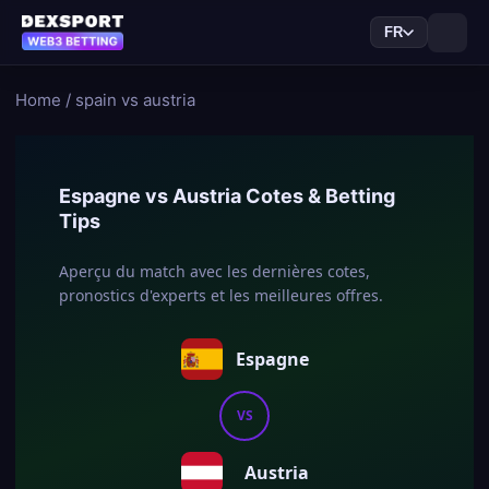
FR
Home
/
spain vs austria
Espagne vs Austria Cotes & Betting
Tips
Aperçu du match avec les dernières cotes,
pronostics d'experts et les meilleures offres.
Espagne
VS
Austria