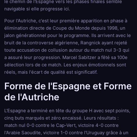
le chemin de l'Espagne vers les phases finales semble
navigable si elle progresse ici.
Pour l'Autriche, c'est leur première apparition en phase à
élimination directe de Coupe du Monde depuis 1998, un
jalon générationnel pour le programme. Ils arrivent avec le
bruit de la controverse algérienne, Rangnick ayant rejeté
toute accusation de collusion autour du match nul 3-3 qui
a assuré leur progression. Marcel Sabitzer a fêté sa 100e
sélection lors de ce match. Les enjeux émotionnels sont
réels, mais l'écart de qualité est significatif.
Forme de l'Espagne et Forme
de l'Autriche
L'Espagne a terminé en tête du groupe H avec sept points,
cinq buts marqués et zéro encaissé. Leurs résultats :
match nul 0-0 contre le Cap-Vert, victoire 4-0 contre
l'Arabie Saoudite, victoire 1-0 contre l'Uruguay grâce à un