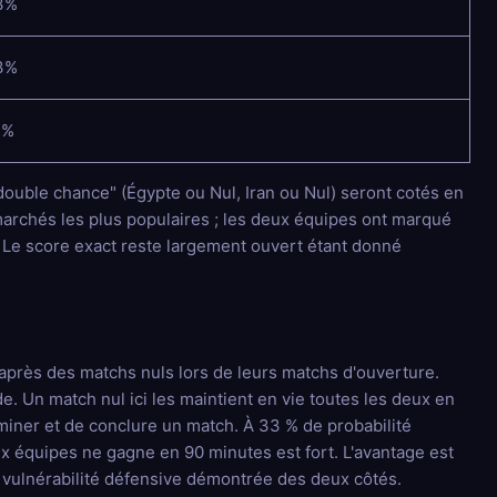
3%
3%
1%
"double chance" (Égypte ou Nul, Iran ou Nul) seront cotés en
archés les plus populaires ; les deux équipes ont marqué
". Le score exact reste largement ouvert étant donné
après des matchs nuls lors de leurs matchs d'ouverture.
nde. Un match nul ici les maintient en vie toutes les deux en
miner et de conclure un match. À 33 % de probabilité
ux équipes ne gagne en 90 minutes est fort. L'avantage est
e vulnérabilité défensive démontrée des deux côtés.