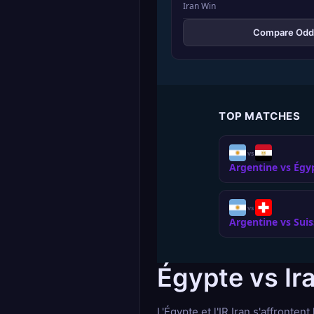
Iran Win
Compare Odd
TOP MATCHES
vs
Argentine vs Égy
vs
Argentine vs Suis
Égypte vs Ira
L'Égypte et l'IR Iran s'affront