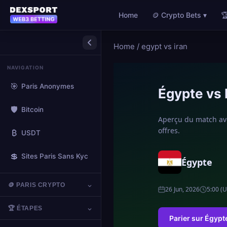
Home
🪙 Crypto Bets ▾

Home
/
egypt vs iran
NAVIGATION
🎯
Paris Anonymes
Égypte vs 
🛡️
Bitcoin
Aperçu du match avec
offres.
₿
USDT
💲
Sites Paris Sans Kyc
Égypte
🪙 PARIS CRYPTO
26 Jun, 2026
5:00 (
🏆 ÉTAPES
Parier sur Égypt