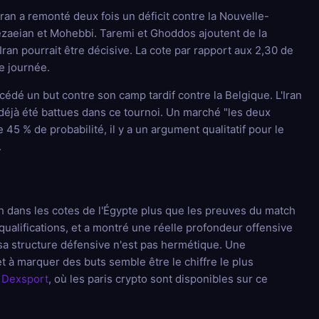
Iran a remonté deux fois un déficit contre la Nouvelle-
Rezaeian et Mohebbi. Taremi et Ghoddos ajoutent de la
'Iran pourrait être décisive. La cote par rapport aux 2,30 de
e journée.
dé un but contre son camp tardif contre la Belgique. L'Iran
déjà été battues dans ce tournoi. Un marché "les deux
45 % de probabilité, il y a un argument qualitatif pour le
.
alah dans les cotes de l'Égypte plus que les preuves du match
 qualifications, et a montré une réelle profondeur offensive
sa structure défensive n'est pas hermétique. Une
et à marquer des buts semble être le chiffre le plus
r
Dexsport
, où les paris crypto sont disponibles sur ce