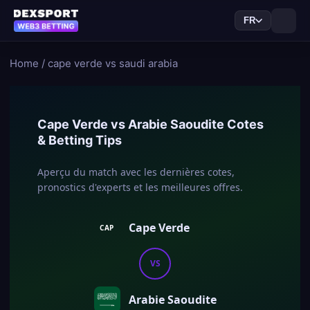
FR
Home
/
cape verde vs saudi arabia
Cape Verde vs Arabie Saoudite Cotes
& Betting Tips
Aperçu du match avec les dernières cotes,
pronostics d'experts et les meilleures offres.
Cape Verde
CAP
VS
Arabie Saoudite