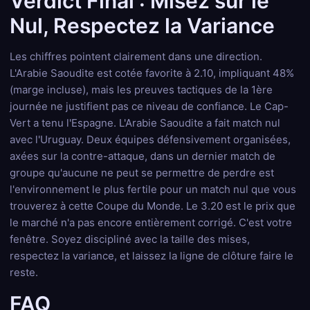
Verdict Final : Misez sur le
Nul, Respectez la Variance
Les chiffres pointent clairement dans une direction.
L'Arabie Saoudite est cotée favorite à 2.10, impliquant 48%
(marge incluse), mais les preuves tactiques de la 1ère
journée ne justifient pas ce niveau de confiance. Le Cap-
Vert a tenu l'Espagne. L'Arabie Saoudite a fait match nul
avec l'Uruguay. Deux équipes défensivement organisées,
axées sur la contre-attaque, dans un dernier match de
groupe qu'aucune ne peut se permettre de perdre est
l'environnement le plus fertile pour un match nul que vous
trouverez à cette Coupe du Monde. Le 3.20 est le prix que
le marché n'a pas encore entièrement corrigé. C'est votre
fenêtre. Soyez discipliné avec la taille des mises,
respectez la variance, et laissez la ligne de clôture faire le
reste.
FAQ