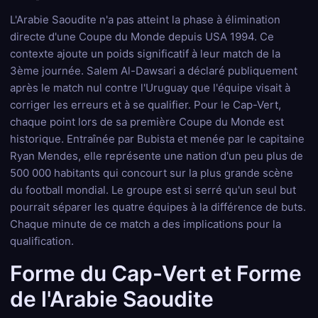
L'Arabie Saoudite n'a pas atteint la phase à élimination
directe d'une Coupe du Monde depuis USA 1994. Ce
contexte ajoute un poids significatif à leur match de la
3ème journée. Salem Al-Dawsari a déclaré publiquement
après le match nul contre l'Uruguay que l'équipe visait à
corriger les erreurs et à se qualifier. Pour le Cap-Vert,
chaque point lors de sa première Coupe du Monde est
historique. Entraînée par Bubista et menée par le capitaine
Ryan Mendes, elle représente une nation d'un peu plus de
500 000 habitants qui concourt sur la plus grande scène
du football mondial. Le groupe est si serré qu'un seul but
pourrait séparer les quatre équipes à la différence de buts.
Chaque minute de ce match a des implications pour la
qualification.
Forme du Cap-Vert et Forme
de l'Arabie Saoudite