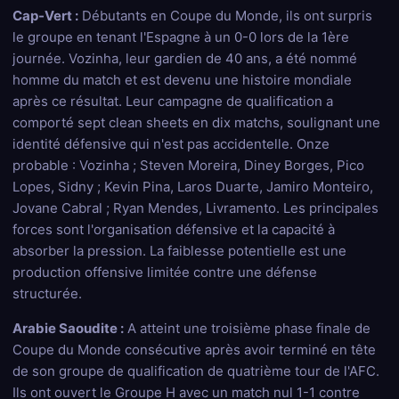
Cap-Vert :
Débutants en Coupe du Monde, ils ont surpris
le groupe en tenant l'Espagne à un 0-0 lors de la 1ère
journée. Vozinha, leur gardien de 40 ans, a été nommé
homme du match et est devenu une histoire mondiale
après ce résultat. Leur campagne de qualification a
comporté sept clean sheets en dix matchs, soulignant une
identité défensive qui n'est pas accidentelle. Onze
probable : Vozinha ; Steven Moreira, Diney Borges, Pico
Lopes, Sidny ; Kevin Pina, Laros Duarte, Jamiro Monteiro,
Jovane Cabral ; Ryan Mendes, Livramento. Les principales
forces sont l'organisation défensive et la capacité à
absorber la pression. La faiblesse potentielle est une
production offensive limitée contre une défense
structurée.
Arabie Saoudite :
A atteint une troisième phase finale de
Coupe du Monde consécutive après avoir terminé en tête
de son groupe de qualification de quatrième tour de l'AFC.
Ils ont ouvert le Groupe H avec un match nul 1-1 contre