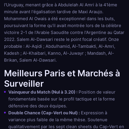
l'Uruguay, menant grâce à Abdulelah Al Amri à la 41ème
minute avant l'égalisation tardive de Maxi Araujo.
Mohammed Al Owais a été exceptionnel dans les buts,
poursuivant la forme qu'il avait montrée lors de la célèbre
victoire 2-1 de l'Arabie Saoudite contre l'Argentine au Qatar
2022. Salem Al-Dawsari reste le point focal créatif. Onze
probable : Al-Aqidi ; Abdulhamid, Al-Tambakti, Al-Amri,
Kadesh ; Al-Khaibari, Kanno, Al-Juwayr ; Mandash, Al-
Brikan, Salem Al-Dawsari.
Meilleurs Paris et Marchés à
Surveiller
Vainqueur du Match (Nul à 3.20) :
Position de valeur
fondamentale basée sur le profil tactique et la forme
défensive des deux équipes.
Double Chance (Cap-Vert ou Nul) :
Expression à
variance plus faible de la même thèse. Soutenue
qualitativement par les sept clean sheets du Cap-Vert en