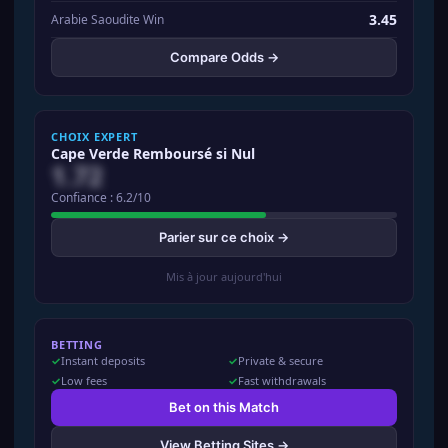
3.45
Arabie Saoudite Win
Compare Odds →
CHOIX EXPERT
Cape Verde Remboursé si Nul
1.72
Confiance : 6.2/10
Parier sur ce choix →
Mis à jour aujourd'hui
BETTING
Instant deposits
Private & secure
Low fees
Fast withdrawals
Bet on this Match
View Betting Sites →