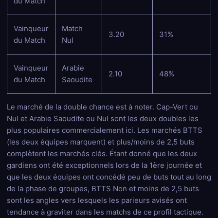
du Match
Vainqueur
Match
3.20
31%
du Match
Nul
Vainqueur
Arabie
2.10
48%
du Match
Saoudite
Le marché de la double chance est à noter. Cap-Vert ou
Nul et Arabie Saoudite ou Nul sont les deux doubles les
plus populaires commercialement ici. Les marchés BTTS
(les deux équipes marquent) et plus/moins de 2,5 buts
complètent les marchés clés. Étant donné que les deux
gardiens ont été exceptionnels lors de la 1ère journée et
que les deux équipes ont concédé peu de buts tout au long
de la phase de groupes, BTTS Non et moins de 2,5 buts
sont les angles vers lesquels les parieurs avisés ont
tendance à graviter dans les matchs de ce profil tactique.