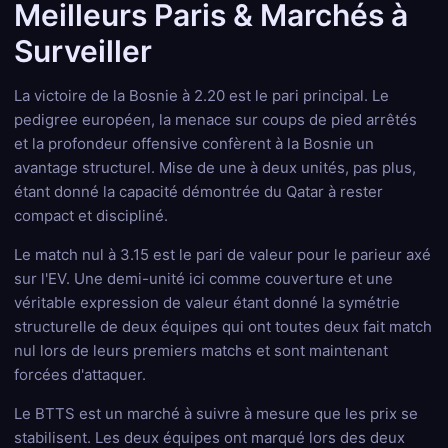
Meilleurs Paris & Marchés à
Surveiller
La victoire de la Bosnie à 2.20 est le pari principal. Le
pedigree européen, la menace sur coups de pied arrêtés
et la profondeur offensive confèrent à la Bosnie un
avantage structurel. Mise de une à deux unités, pas plus,
étant donné la capacité démontrée du Qatar à rester
compact et discipliné.
Le match nul à 3.15 est le pari de valeur pour le parieur axé
sur l'EV. Une demi-unité ici comme couverture et une
véritable expression de valeur étant donné la symétrie
structurelle de deux équipes qui ont toutes deux fait match
nul lors de leurs premiers matchs et sont maintenant
forcées d'attaquer.
Le BTTS est un marché à suivre à mesure que les prix se
stabilisent. Les deux équipes ont marqué lors des deux