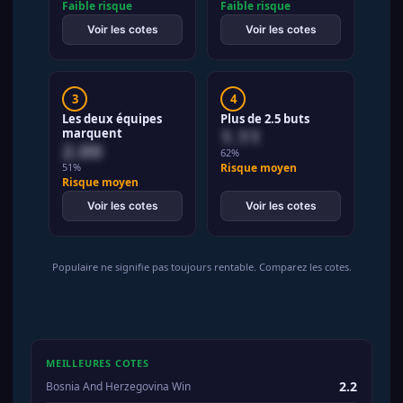
Faible risque
Faible risque
Voir les cotes
Voir les cotes
3
4
Les deux équipes
Plus de 2.5 buts
1.11
marquent
2.00
62%
51%
Risque moyen
Risque moyen
Voir les cotes
Voir les cotes
Populaire ne signifie pas toujours rentable. Comparez les cotes.
MEILLEURES COTES
2.2
Bosnia And Herzegovina Win