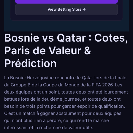
View Betting Sites →
Bosnie vs Qatar : Cotes,
Paris de Valeur &
Prédiction
La Bosnie-Herzégovine rencontre le Qatar lors de la finale
du Groupe B de la Coupe du Monde de la FIFA 2026. Les
deux équipes ont un point, toutes deux ont été lourdement
battues lors de la deuxième journée, et toutes deux ont
besoin de trois points pour garder espoir de qualification.
C'est un match à gagner absolument pour deux équipes
qui n'ont plus rien à perdre, ce qui rend le marché
intéressant et la recherche de valeur utile.