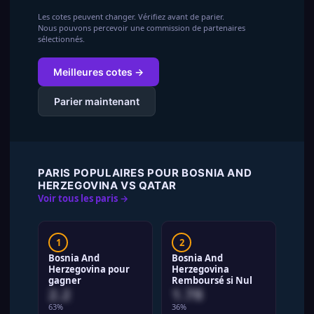
Les cotes peuvent changer. Vérifiez avant de parier.
Nous pouvons percevoir une commission de partenaires
sélectionnés.
Meilleures cotes →
Parier maintenant
PARIS POPULAIRES POUR BOSNIA AND
HERZEGOVINA VS QATAR
Voir tous les paris →
1
2
Bosnia And
Bosnia And
Herzegovina pour
Herzegovina
gagner
Remboursé si Nul
2.2
1.78
63%
36%