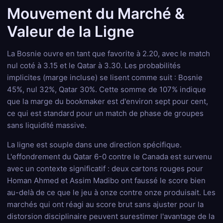
Mouvement du Marché &
Valeur de la Ligne
La Bosnie ouvre en tant que favorite à 2.20, avec le match
nul coté à 3.15 et le Qatar à 3.30. Les probabilités
implicites (marge incluse) se lisent comme suit : Bosnie
45%, nul 32%, Qatar 30%. Cette somme de 107% indique
que la marge du bookmaker est d'environ sept pour cent,
ce qui est standard pour un match de phase de groupes
sans liquidité massive.
La ligne est souple dans une direction spécifique.
L'effondrement du Qatar 6-0 contre le Canada est survenu
avec un contexte significatif : deux cartons rouges pour
Homan Ahmed et Assim Madibo ont faussé le score bien
au-delà de ce que le jeu à onze contre onze produisait. Les
marchés qui ont réagi au score brut sans ajuster pour la
distorsion disciplinaire peuvent surestimer l'avantage de la