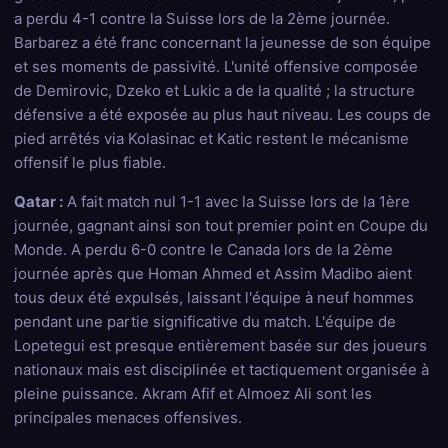
a perdu 4-1 contre la Suisse lors de la 2ème journée.
Barbarez a été franc concernant la jeunesse de son équipe
et ses moments de passivité. L'unité offensive composée
de Demirovic, Dzeko et Lukic a de la qualité ; la structure
défensive a été exposée au plus haut niveau. Les coups de
pied arrêtés via Kolasinac et Katic restent le mécanisme
offensif le plus fiable.
Qatar :
A fait match nul 1-1 avec la Suisse lors de la 1ère
journée, gagnant ainsi son tout premier point en Coupe du
Monde. A perdu 6-0 contre le Canada lors de la 2ème
journée après que Homan Ahmed et Assim Madibo aient
tous deux été expulsés, laissant l'équipe à neuf hommes
pendant une partie significative du match. L'équipe de
Lopetegui est presque entièrement basée sur des joueurs
nationaux mais est disciplinée et tactiquement organisée à
pleine puissance. Akram Afif et Almoez Ali sont les
principales menaces offensives.