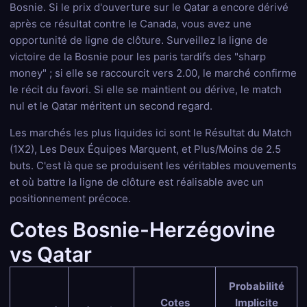
Bosnie. Si le prix d'ouverture sur le Qatar a encore dérivé
après ce résultat contre le Canada, vous avez une
opportunité de ligne de clôture. Surveillez la ligne de
victoire de la Bosnie pour les paris tardifs des "sharp
money" ; si elle se raccourcit vers 2.00, le marché confirme
le récit du favori. Si elle se maintient ou dérive, le match
nul et le Qatar méritent un second regard.
Les marchés les plus liquides ici sont le Résultat du Match
(1X2), Les Deux Équipes Marquent, et Plus/Moins de 2.5
buts. C'est là que se produisent les véritables mouvements
et où battre la ligne de clôture est réalisable avec un
positionnement précoce.
Cotes Bosnie-Herzégovine
vs Qatar
Probabilité
Cotes
Implicite