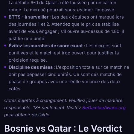
La défaite 6-0 du Qatar a été faussée par un carton
rouge. Le marché pourrait sous-estimer l'impasse.
BTTS - à surveiller :
Les deux équipes ont marqué lors
des journées 1 et 2. Attendez que le prix se stabilise
avant de vous engager ; s'il ouvre au-dessus de 1.80, il
justifie une unité.
Évitez les marchés de score exact :
Les marges sont
punitives et le match est trop ouvert pour justifier la
précision requise.
Discipline des mises :
L'exposition totale sur ce match ne
doit pas dépasser cinq unités. Ce sont des matchs de
phase de groupes avec une réelle variance des deux
côtés.
Cotes sujettes à changement. Veuillez jouer de manière
responsable. 18+ seulement. Visitez
BeGambleAware.org
pour obtenir de l'aide.
Bosnie vs Qatar : Le Verdict