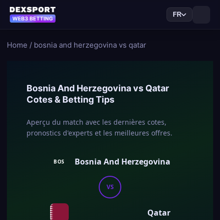
FR
Home
/
bosnia and herzegovina vs qatar
Bosnia And Herzegovina vs Qatar
Cotes & Betting Tips
Aperçu du match avec les dernières cotes,
pronostics d'experts et les meilleures offres.
Bosnia And Herzegovina
BOS
VS
Qatar